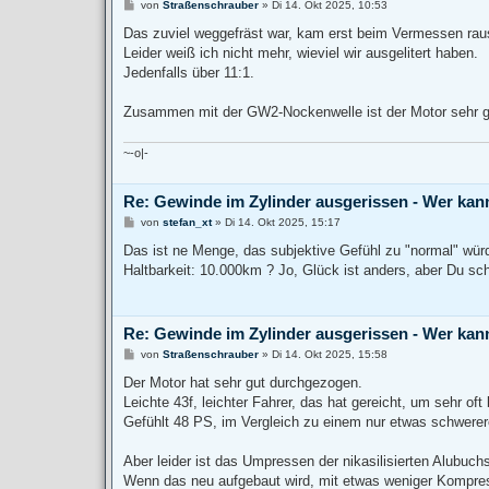
B
von
Straßenschrauber
»
Di 14. Okt 2025, 10:53
e
i
Das zuviel weggefräst war, kam erst beim Vermessen rau
t
Leider weiß ich nicht mehr, wieviel wir ausgelitert haben.
r
a
Jedenfalls über 11:1.
g
Zusammen mit der GW2-Nockenwelle ist der Motor sehr 
~-o|-
Re: Gewinde im Zylinder ausgerissen - Wer kan
B
von
stefan_xt
»
Di 14. Okt 2025, 15:17
e
i
Das ist ne Menge, das subjektive Gefühl zu "normal" würde
t
Haltbarkeit: 10.000km ? Jo, Glück ist anders, aber Du sche
r
a
g
Re: Gewinde im Zylinder ausgerissen - Wer kan
B
von
Straßenschrauber
»
Di 14. Okt 2025, 15:58
e
i
Der Motor hat sehr gut durchgezogen.
t
Leichte 43f, leichter Fahrer, das hat gereicht, um sehr 
r
a
Gefühlt 48 PS, im Vergleich zu einem nur etwas schwerere
g
Aber leider ist das Umpressen der nikasilisierten Alubuch
Wenn das neu aufgebaut wird, mit etwas weniger Kompressi