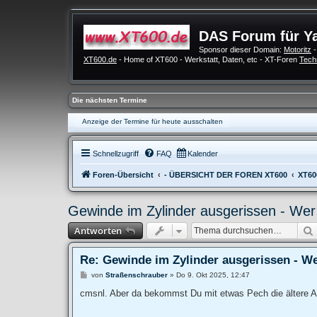
DAS Forum für Y
Sponsor dieser Domain:
Motoritz
-
XT600.de
- Home of XT600 - Werkstatt, Daten, etc - XT-Foren
Tech
Die nächsten Termine
Anzeige der Termine für heute ausschalten
Schnellzugriff
FAQ
Kalender
Foren-Übersicht
- ÜBERSICHT DER FOREN XT600
XT60
Gewinde im Zylinder ausgerissen - Wer
Antworten
Re: Gewinde im Zylinder ausgerissen - We
B
von
Straßenschrauber
»
Do 9. Okt 2025, 12:47
e
i
cmsnl. Aber da bekommst Du mit etwas Pech die ältere A
t
r
a