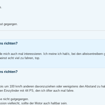
s.
gut gegangen.
ns richten?
 mich auch mal interessieren. Ich meine ich hab's, bei den alteisentreibern 
inst echt viel zu fahren, top.
ns richten?
oft bis um 100 km/h anderen davonzuziehen oder wenigstens den Abstand zu hal
n Einzylinder mit 44 PS, den ich öfter auch mal fahre.
se nicht gutgegangen.
on vielleicht, sollte der Motor auch haltbar sein.