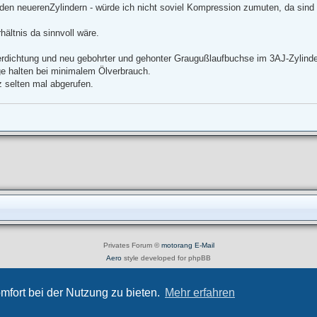
 den neuerenZylindern - würde ich nicht soviel Kompression zumuten, da sin
ältnis da sinnvoll wäre.
erdichtung und neu gebohrter und gehonter Graugußlaufbuchse im 3AJ-Zylinde
ge halten bei minimalem Ölverbrauch.
z selten mal abgerufen.
Privates Forum ©
motorang
E-Mail
Aero
style developed for phpBB
Powered by
phpBB
® Forum Software © phpBB Limited
Deutsche Übersetzung durch
phpBB.de
mfort bei der Nutzung zu bieten.
Mehr erfahren
Datenschutz
|
Nutzungsbedingungen