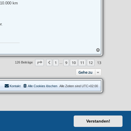
d 10.000 km
r.
N
a
c
Seite
13
von
13
1
9
10
11
12
13
h
Vorherige
126 Beiträge
…
o
b
Gehe zu
e
n
Kontakt
Alle Cookies löschen
Alle Zeiten sind
UTC+02:00
Verstanden!