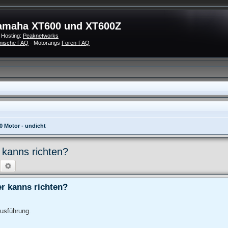
amaha XT600 und XT600Z
 Hosting:
Peaknetworks
nische FAQ
- Motorangs
Foren-FAQ
0 Motor - undicht
 kanns richten?
Suche
Erweiterte Suche
r kanns richten?
usführung.