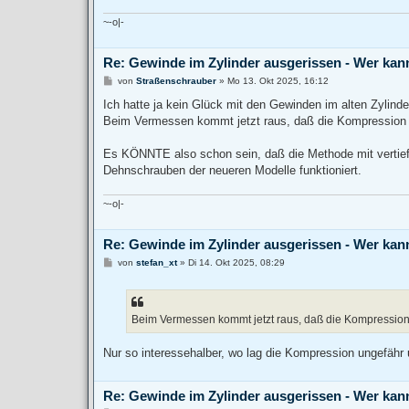
g
~-o|-
Re: Gewinde im Zylinder ausgerissen - Wer kan
B
von
Straßenschrauber
»
Mo 13. Okt 2025, 16:12
e
i
Ich hatte ja kein Glück mit den Gewinden im alten Zylin
t
Beim Vermessen kommt jetzt raus, daß die Kompression vi
r
a
g
Es KÖNNTE also schon sein, daß die Methode mit vertief
Dehnschrauben der neueren Modelle funktioniert.
~-o|-
Re: Gewinde im Zylinder ausgerissen - Wer kan
B
von
stefan_xt
»
Di 14. Okt 2025, 08:29
e
i
t
r
a
Beim Vermessen kommt jetzt raus, daß die Kompression 
g
Nur so interessehalber, wo lag die Kompression ungefähr u
Re: Gewinde im Zylinder ausgerissen - Wer kan