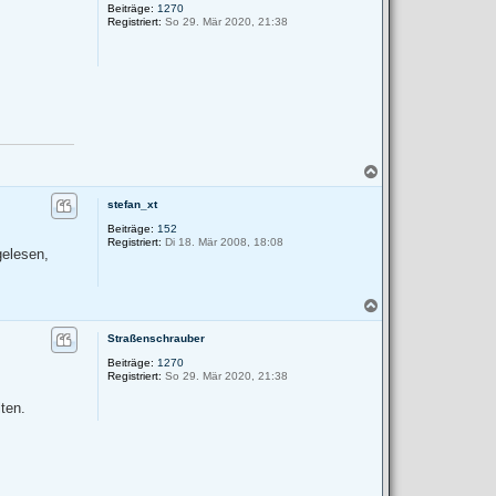
Beiträge:
1270
o
Registriert:
So 29. Mär 2020, 21:38
b
e
n
N
a
c
stefan_xt
h
Beiträge:
152
o
Registriert:
Di 18. Mär 2008, 18:08
b
gelesen,
e
n
N
a
c
Straßenschrauber
h
Beiträge:
1270
o
Registriert:
So 29. Mär 2020, 21:38
b
e
ten.
n