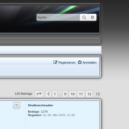
Suche
Erweiterte Suche
Registrieren
Anmelden
Seite
13
von
13
1
9
10
11
12
13
Vorherige
126 Beiträge
…
Straßenschrauber
Beiträge:
1270
Registriert:
So 29. Mär 2020, 21:38