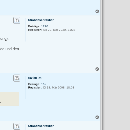
N
a
c
Straßenschrauber
h
Beiträge:
1270
o
Registriert:
So 29. Mär 2020, 21:38
b
e
ung).
n
nde und den
N
a
c
stefan_xt
h
Beiträge:
152
o
Registriert:
Di 18. Mär 2008, 18:08
b
e
n
.
N
a
c
Straßenschrauber
h