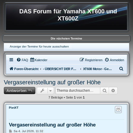
DAS Forum für Yamaha XT600 und
XT600Z
Die nächsten Termine
Anzeige der Termine für heute ausschalten
FAQ
Kalender
Registrieren
Anmelden
S
Foren-Übersicht
- ÜBERSICHT DER FOREN XT600
XT600 Motor - Gemischbildung
u
Vergasereinstellung auf großer Höhe
c
Suche
Erweitert
Antworten
h
e
7 Beiträge • Seite
1
von
1
PietXT
Vergasereinstellung auf großer Höhe
B
Sa 4. Jul 2026, 11:32