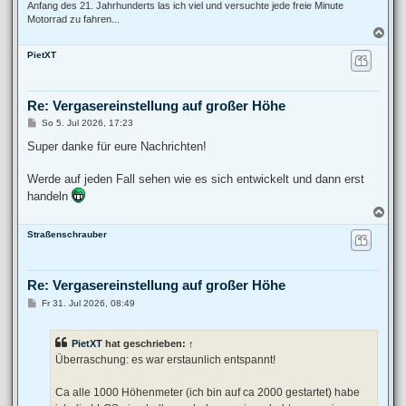
Anfang des 21. Jahrhunderts las ich viel und versuchte jede freie Minute
Motorrad zu fahren...
N
a
PietXT
c
h
o
b
Re: Vergasereinstellung auf großer Höhe
e
n
B
So 5. Jul 2026, 17:23
e
i
Super danke für eure Nachrichten!
t
r
a
Werde auf jeden Fall sehen wie es sich entwickelt und dann erst
g
handeln
N
a
Straßenschrauber
c
h
o
b
Re: Vergasereinstellung auf großer Höhe
e
n
B
Fr 31. Jul 2026, 08:49
e
i
t
PietXT
hat geschrieben:
↑
r
a
Überraschung: es war erstaunlich entspannt!
g
Ca alle 1000 Höhenmeter (ich bin auf ca 2000 gestartet) habe