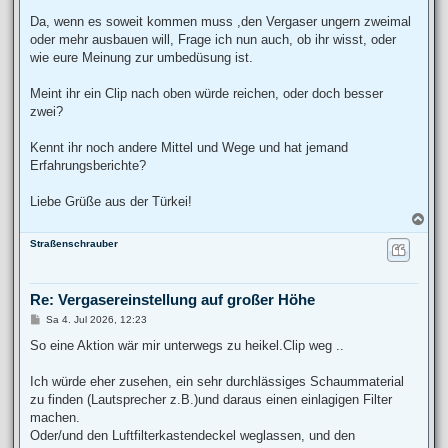
Da, wenn es soweit kommen muss ,den Vergaser ungern zweimal
oder mehr ausbauen will, Frage ich nun auch, ob ihr wisst, oder
wie eure Meinung zur umbedüsung ist.
Meint ihr ein Clip nach oben würde reichen, oder doch besser
zwei?
Kennt ihr noch andere Mittel und Wege und hat jemand
Erfahrungsberichte?
Liebe Grüße aus der Türkei!
N
a
Straßenschrauber
c
h
o
b
Re: Vergasereinstellung auf großer Höhe
e
n
B
Sa 4. Jul 2026, 12:23
e
i
So eine Aktion wär mir unterwegs zu heikel.Clip weg ..
t
r
a
Ich würde eher zusehen, ein sehr durchlässiges Schaummaterial
g
zu finden (Lautsprecher z.B.)und daraus einen einlagigen Filter
machen.
Oder/und den Luftfilterkastendeckel weglassen, und den