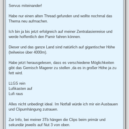
e
i
Servus miteinander!
t
r
a
Habe nur einen alten Thread gefunden und wollte nochmal das
g
Thema neu aufmachen.
Ich bin ja bis jetzt erfolgreich auf meiner Zentralasienreise und
werde hoffentlich den Pamir fahren können.
Dieser und das ganze Land sind natürlich auf gigantischer Höhe
(teilweise über 4000m).
Habe jetzt herausgelesen, dass es verschiedene Möglichkeiten
gibt das Gemisch Magerer zu stellen ,da es in großer Höhe ja zu
fett wird.
LLGS rein
Lufikasten auf
Lufi raus
Alles nicht unbedingt ideal. Im Notfall würde ich mir ein Ausbauen
und Clipumhängung zutrauen.
Zur Info, bei meiner 3Tb hängen die Clips beim primär und
sekundär jeweils auf Nut 3 von oben.