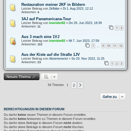
Restauration meiner 2KF in Bildern
Letzter Beitrag von
2kfbitte
«
Di 1. Aug 2023, 12:12
Antworten:
4
3AJ auf Panamericana-Tour
Letzter Beitrag von
lowrider82
«
Do 29. Jun 2023, 18:39
Antworten:
11
1
2
Aus 3 mach eine 1VJ
Letzter Beitrag von
lowrider82
«
Mi 7. Jun 2023, 17:59
Antworten:
110
1
9
10
11
12
…
Aus der Kiste auf die Straße 1JV
Letzter Beitrag von
Alstertenerist
«
So 20. Nov 2022, 11:25
Antworten:
23
1
2
3
Neues Thema
1
2
Nächste
34 Themen
Gehe zu
BERECHTIGUNGEN IN DIESEM FORUM
Du darfst
keine
neuen Themen in diesem Forum erstellen.
Du darfst
keine
Antworten zu Themen in diesem Forum erstellen.
Du darfst deine Beiträge in diesem Forum
nicht
ändern.
Du darfst deine Beiträge in diesem Forum
nicht
löschen.
Du darfst
keine
Dateianhänge in diesem Forum erstellen.