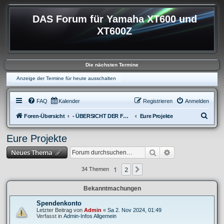
DAS Forum für Yamaha XT600 und
XT600Z
Die nächsten Termine
Anzeige der Termine für heute ausschalten
FAQ
Kalender
Registrieren
Anmelden
S
Foren-Übersicht
- ÜBERSICHT DER FOREN XT600
Eure Projekte
u
Eure Projekte
c
Suche
Erweiterte Suche
Neues Thema
h
e
1
2
Nächste
34 Themen
Bekanntmachungen
Spendenkonto
Letzter Beitrag von
Admin
«
Sa 2. Nov 2024, 01:49
Verfasst in
Admin-Infos Allgemein