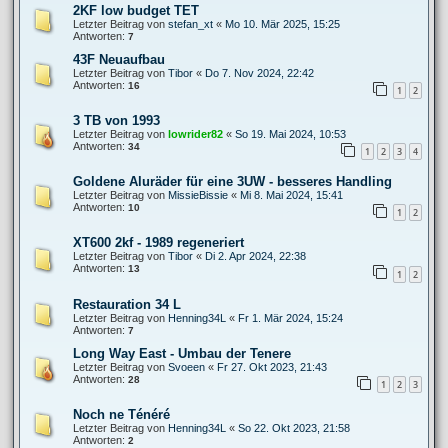
2KF low budget TET
Letzter Beitrag von
stefan_xt
«
Mo 10. Mär 2025, 15:25
Antworten:
7
43F Neuaufbau
Letzter Beitrag von
Tibor
«
Do 7. Nov 2024, 22:42
Antworten:
16
1
2
3 TB von 1993
Letzter Beitrag von
lowrider82
«
So 19. Mai 2024, 10:53
Antworten:
34
1
2
3
4
Goldene Aluräder für eine 3UW - besseres Handling
Letzter Beitrag von
MissieBissie
«
Mi 8. Mai 2024, 15:41
Antworten:
10
1
2
XT600 2kf - 1989 regeneriert
Letzter Beitrag von
Tibor
«
Di 2. Apr 2024, 22:38
Antworten:
13
1
2
Restauration 34 L
Letzter Beitrag von
Henning34L
«
Fr 1. Mär 2024, 15:24
Antworten:
7
Long Way East - Umbau der Tenere
Letzter Beitrag von
Svoeen
«
Fr 27. Okt 2023, 21:43
Antworten:
28
1
2
3
Noch ne Ténéré
Letzter Beitrag von
Henning34L
«
So 22. Okt 2023, 21:58
Antworten:
2