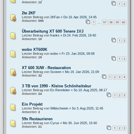
Antworten:
12
1
2
2te 2KF
Letzter Beitrag von
2KFan
«
Do 16. Apr 2026, 14:45
Antworten:
595
1
57
58
59
60
…
Überarbeitung XT 600 Tenere 1VJ
Letzter Beitrag von
franks
«
Di 24. Feb 2026, 19:40
Antworten:
10
1
2
wobo XT600K
Letzter Beitrag von
wobo
«
Fr 23. Jan 2026, 09:08
Antworten:
19
1
2
XT 600 3UW - Restauration
Letzter Beitrag von
Svoeen
«
Mo 19. Jan 2026, 21:09
Antworten:
32
1
2
3
4
3 TB von 1990 - Kleine Schönheitskur
Letzter Beitrag von
Ex-Rennleiter
«
So 10. Aug 2025, 08:17
Antworten:
24
1
2
3
Ein Projekt
Letzter Beitrag von
Wildschwein
«
So 3. Aug 2025, 11:45
Antworten:
2
59x Restaurieren
Letzter Beitrag von
Cyrus
«
Mo 30. Jun 2025, 15:40
Antworten:
21
1
2
3