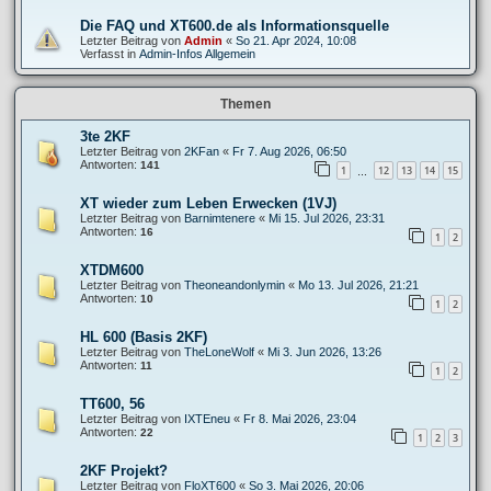
Die FAQ und XT600.de als Informationsquelle
Letzter Beitrag von
Admin
«
So 21. Apr 2024, 10:08
Verfasst in
Admin-Infos Allgemein
Themen
3te 2KF
Letzter Beitrag von
2KFan
«
Fr 7. Aug 2026, 06:50
Antworten:
141
1
12
13
14
15
…
XT wieder zum Leben Erwecken (1VJ)
Letzter Beitrag von
Barnimtenere
«
Mi 15. Jul 2026, 23:31
Antworten:
16
1
2
XTDM600
Letzter Beitrag von
Theoneandonlymin
«
Mo 13. Jul 2026, 21:21
Antworten:
10
1
2
HL 600 (Basis 2KF)
Letzter Beitrag von
TheLoneWolf
«
Mi 3. Jun 2026, 13:26
Antworten:
11
1
2
TT600, 56
Letzter Beitrag von
IXTEneu
«
Fr 8. Mai 2026, 23:04
Antworten:
22
1
2
3
2KF Projekt?
Letzter Beitrag von
FloXT600
«
So 3. Mai 2026, 20:06