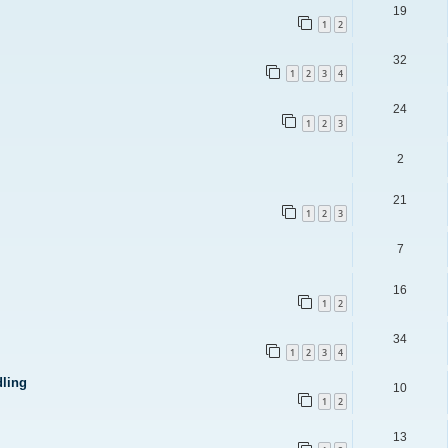
19
1
2
32
1
2
3
4
24
1
2
3
2
21
1
2
3
7
16
1
2
34
1
2
3
4
dling
10
1
2
13