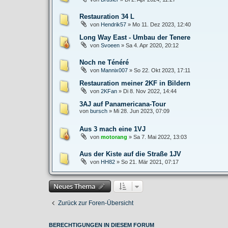
Restauration 34 L
von
Hendrik57
»
Mo 11. Dez 2023, 12:40
Long Way East - Umbau der Tenere
von
Svoeen
»
Sa 4. Apr 2020, 20:12
Noch ne Ténéré
von
Mannix007
»
So 22. Okt 2023, 17:11
Restauration meiner 2KF in Bildern
von
2KFan
»
Di 8. Nov 2022, 14:44
3AJ auf Panamericana-Tour
von
bursch
»
Mi 28. Jun 2023, 07:09
Aus 3 mach eine 1VJ
von
motorang
»
Sa 7. Mai 2022, 13:03
Aus der Kiste auf die Straße 1JV
von
HH82
»
So 21. Mär 2021, 07:17
Neues Thema
Zurück zur Foren-Übersicht
BERECHTIGUNGEN IN DIESEM FORUM