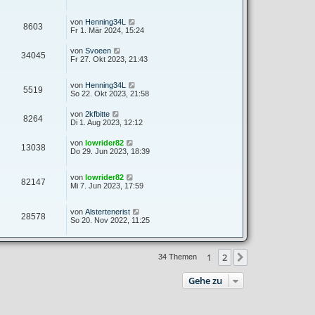
von
Henning34L
8603
Fr 1. Mär 2024, 15:24
von
Svoeen
34045
Fr 27. Okt 2023, 21:43
von
Henning34L
5519
So 22. Okt 2023, 21:58
von
2kfbitte
8264
Di 1. Aug 2023, 12:12
von
lowrider82
13038
Do 29. Jun 2023, 18:39
von
lowrider82
82147
Mi 7. Jun 2023, 17:59
von
Alstertenerist
28578
So 20. Nov 2022, 11:25
1
2
Nächste
34 Themen
Gehe zu