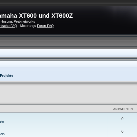
amaha XT600 und XT600Z
 Hosting:
Peaknetworks
nische FAQ
- Motorangs
Foren-FAQ
Projekte
eiterte Suche
ANTWORTEN
0
ein
0
ein