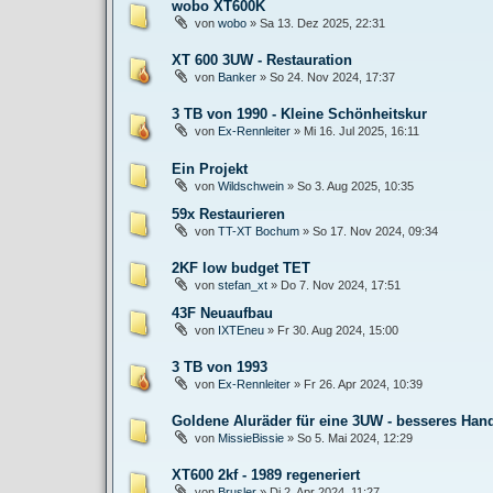
wobo XT600K
von
wobo
»
Sa 13. Dez 2025, 22:31
XT 600 3UW - Restauration
von
Banker
»
So 24. Nov 2024, 17:37
3 TB von 1990 - Kleine Schönheitskur
von
Ex-Rennleiter
»
Mi 16. Jul 2025, 16:11
Ein Projekt
von
Wildschwein
»
So 3. Aug 2025, 10:35
59x Restaurieren
von
TT-XT Bochum
»
So 17. Nov 2024, 09:34
2KF low budget TET
von
stefan_xt
»
Do 7. Nov 2024, 17:51
43F Neuaufbau
von
IXTEneu
»
Fr 30. Aug 2024, 15:00
3 TB von 1993
von
Ex-Rennleiter
»
Fr 26. Apr 2024, 10:39
Goldene Aluräder für eine 3UW - besseres Han
von
MissieBissie
»
So 5. Mai 2024, 12:29
XT600 2kf - 1989 regeneriert
von
Brusler
»
Di 2. Apr 2024, 11:27