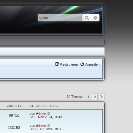
Suche
Erweiterte Suche
Registrieren
Anmelden
1
2
Nächste
34 Themen
ZUGRIFFE
LETZTER BEITRAG
von
Admin
69716
Sa 2. Nov 2024, 01:49
von
Admin
133193
So 21. Apr 2024, 10:08