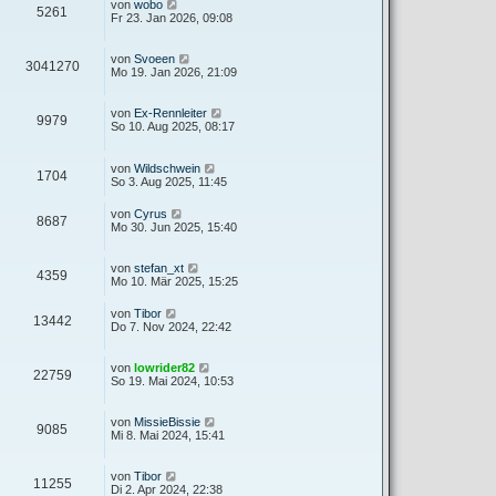
von
wobo
5261
Fr 23. Jan 2026, 09:08
von
Svoeen
3041270
Mo 19. Jan 2026, 21:09
von
Ex-Rennleiter
9979
So 10. Aug 2025, 08:17
von
Wildschwein
1704
So 3. Aug 2025, 11:45
von
Cyrus
8687
Mo 30. Jun 2025, 15:40
von
stefan_xt
4359
Mo 10. Mär 2025, 15:25
von
Tibor
13442
Do 7. Nov 2024, 22:42
von
lowrider82
22759
So 19. Mai 2024, 10:53
von
MissieBissie
9085
Mi 8. Mai 2024, 15:41
von
Tibor
11255
Di 2. Apr 2024, 22:38