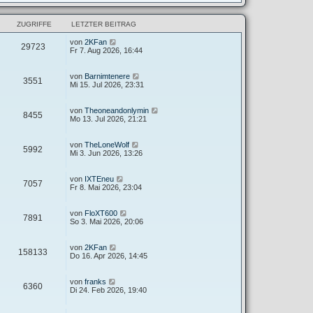
ZUGRIFFE
LETZTER BEITRAG
von
2KFan
29723
Fr 7. Aug 2026, 16:44
von
Barnimtenere
3551
Mi 15. Jul 2026, 23:31
von
Theoneandonlymin
8455
Mo 13. Jul 2026, 21:21
von
TheLoneWolf
5992
Mi 3. Jun 2026, 13:26
von
IXTEneu
7057
Fr 8. Mai 2026, 23:04
von
FloXT600
7891
So 3. Mai 2026, 20:06
von
2KFan
158133
Do 16. Apr 2026, 14:45
von
franks
6360
Di 24. Feb 2026, 19:40