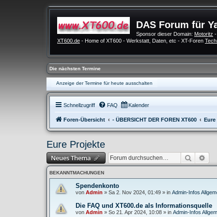
DAS Forum für Y
Sponsor dieser Domain:
Motoritz
-
XT600.de
- Home of XT600 - Werkstatt, Daten, etc - XT-Foren
Tech
Die nächsten Termine
Anzeige der Termine für heute ausschalten
Schnellzugriff
FAQ
Kalender
Foren-Übersicht
- ÜBERSICHT DER FOREN XT600
Eure 
Eure Projekte
Suche
Erw
Neues Thema
BEKANNTMACHUNGEN
Spendenkonto
von
Admin
»
Sa 2. Nov 2024, 01:49
» in
Admin-Infos Allgem
Die FAQ und XT600.de als Informationsquelle
von
Admin
»
So 21. Apr 2024, 10:08
» in
Admin-Infos Allgem