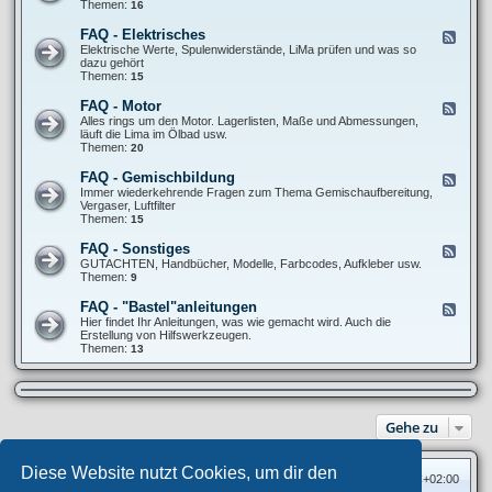
e
Themen:
16
-
d
A
-
FAQ - Elektrisches
F
l
F
e
Elektrische Werte, Spulenwiderstände, LiMa prüfen und was so
l
A
e
dazu gehört
g
Q
d
Themen:
15
e
-
-
m
F
F
e
FAQ - Motor
F
a
A
i
e
Alles rings um den Motor. Lagerlisten, Maße und Abmessungen,
h
Q
n
e
läuft die Lima im Ölbad usw.
r
-
e
d
Themen:
20
w
E
S
-
e
l
c
F
r
FAQ - Gemischbildung
F
e
h
A
k
e
Immer wiederkehrende Fragen zum Thema Gemischaufbereitung,
k
r
Q
/
e
Vergaser, Luftfilter
t
a
-
R
d
Themen:
15
r
u
M
e
-
i
b
o
i
F
s
FAQ - Sonstiges
e
F
t
f
A
c
r
e
GUTACHTEN, Handbücher, Modelle, Farbcodes, Aufkleber usw.
o
e
Q
h
t
e
Themen:
9
r
n
-
e
r
d
G
s
i
-
FAQ - "Bastel"anleitungen
F
e
c
F
e
Hier findet Ihr Anleitungen, was wie gemacht wird. Auch die
m
k
A
e
Erstellung von Hilfswerkzeugen.
i
s
Q
d
Themen:
13
s
-
-
c
S
F
h
o
A
b
n
Q
i
s
-
l
t
Gehe zu
"
d
i
B
u
g
a
n
e
s
g
Diese Website nutzt Cookies, um dir den
s
Foren-Übersicht
Alle Zeiten sind
UTC+02:00
t