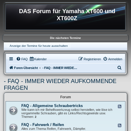
DAS Forum für Yamaha XT600 und
XT600Z
Die nächsten Termine
Anzeige der Termine für heute ausschalten
FAQ
Kalender
Registrieren
Anmelden
S
Foren-Übersicht
- FAQ - IMMER WIEDER AUFKOMMENDE FRAGEN
u
- FAQ - IMMER WIEDER AUFKOMMENDE
c
FRAGEN
h
e
Forum
FAQ - Allgemeine Schraubertricks
F
e
Wie kann ich mir Behelfswerkzeug selbst herstellen, wie löse ich
e
vergammelte Schrauben, gibt es Links/Rechtsgewinde usw.
d
Themen:
2
-
F
FAQ - Fahrwerk / Reifen
F
A
e
Alles zum Thema Reifen, Fahrwerk, Dämpfer.
Q