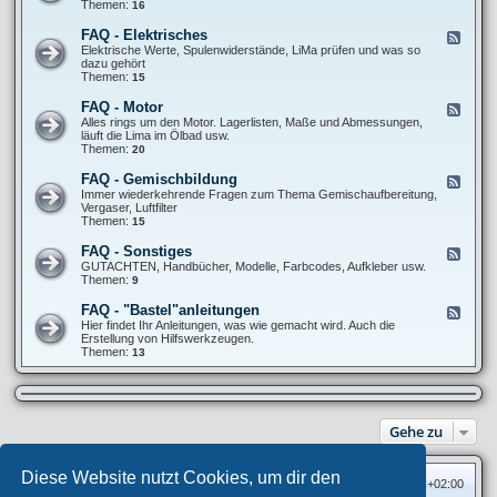
e
Themen:
16
-
d
A
-
FAQ - Elektrisches
F
l
F
e
Elektrische Werte, Spulenwiderstände, LiMa prüfen und was so
l
A
e
dazu gehört
g
Q
d
Themen:
15
e
-
-
m
F
F
e
FAQ - Motor
F
a
A
i
e
Alles rings um den Motor. Lagerlisten, Maße und Abmessungen,
h
Q
n
e
läuft die Lima im Ölbad usw.
r
-
e
d
Themen:
20
w
E
S
-
e
l
c
F
r
FAQ - Gemischbildung
F
e
h
A
k
e
Immer wiederkehrende Fragen zum Thema Gemischaufbereitung,
k
r
Q
/
e
Vergaser, Luftfilter
t
a
-
R
d
Themen:
15
r
u
M
e
-
i
b
o
i
F
s
FAQ - Sonstiges
e
F
t
f
A
c
r
e
GUTACHTEN, Handbücher, Modelle, Farbcodes, Aufkleber usw.
o
e
Q
h
t
e
Themen:
9
r
n
-
e
r
d
G
s
i
-
FAQ - "Bastel"anleitungen
F
e
c
F
e
Hier findet Ihr Anleitungen, was wie gemacht wird. Auch die
m
k
A
e
Erstellung von Hilfswerkzeugen.
i
s
Q
d
Themen:
13
s
-
-
c
S
F
h
o
A
b
n
Q
i
s
-
l
t
Gehe zu
"
d
i
B
u
g
a
n
e
s
g
Diese Website nutzt Cookies, um dir den
s
Foren-Übersicht
Alle Zeiten sind
UTC+02:00
t