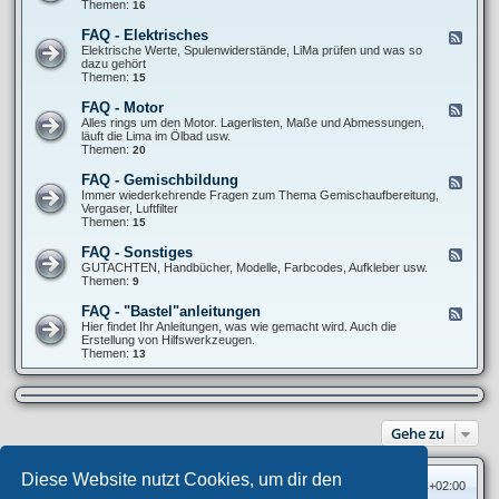
e
Themen:
16
-
d
A
-
FAQ - Elektrisches
F
l
F
e
Elektrische Werte, Spulenwiderstände, LiMa prüfen und was so
l
A
e
dazu gehört
g
Q
d
Themen:
15
e
-
-
m
F
F
e
FAQ - Motor
F
a
A
i
e
Alles rings um den Motor. Lagerlisten, Maße und Abmessungen,
h
Q
n
e
läuft die Lima im Ölbad usw.
r
-
e
d
Themen:
20
w
E
S
-
e
l
c
F
r
FAQ - Gemischbildung
F
e
h
A
k
e
Immer wiederkehrende Fragen zum Thema Gemischaufbereitung,
k
r
Q
/
e
Vergaser, Luftfilter
t
a
-
R
d
Themen:
15
r
u
M
e
-
i
b
o
i
F
s
FAQ - Sonstiges
e
F
t
f
A
c
r
e
GUTACHTEN, Handbücher, Modelle, Farbcodes, Aufkleber usw.
o
e
Q
h
t
e
Themen:
9
r
n
-
e
r
d
G
s
i
-
FAQ - "Bastel"anleitungen
F
e
c
F
e
Hier findet Ihr Anleitungen, was wie gemacht wird. Auch die
m
k
A
e
Erstellung von Hilfswerkzeugen.
i
s
Q
d
Themen:
13
s
-
-
c
S
F
h
o
A
b
n
Q
i
s
-
l
t
Gehe zu
"
d
i
B
u
g
a
n
e
s
g
Diese Website nutzt Cookies, um dir den
s
Foren-Übersicht
Alle Zeiten sind
UTC+02:00
t