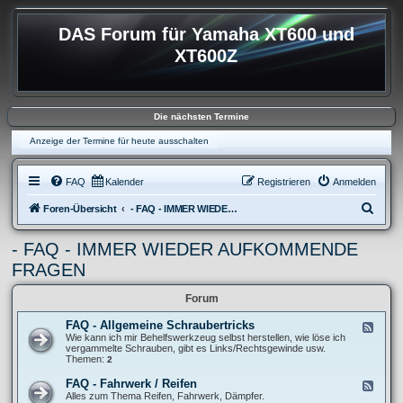
DAS Forum für Yamaha XT600 und
XT600Z
Die nächsten Termine
Anzeige der Termine für heute ausschalten
FAQ
Kalender
Registrieren
Anmelden
S
Foren-Übersicht
- FAQ - IMMER WIEDER AUFKOMMENDE FRAGEN
u
- FAQ - IMMER WIEDER AUFKOMMENDE
c
FRAGEN
h
e
Forum
FAQ - Allgemeine Schraubertricks
F
e
Wie kann ich mir Behelfswerkzeug selbst herstellen, wie löse ich
e
vergammelte Schrauben, gibt es Links/Rechtsgewinde usw.
d
Themen:
2
-
F
FAQ - Fahrwerk / Reifen
F
A
e
Alles zum Thema Reifen, Fahrwerk, Dämpfer.
Q