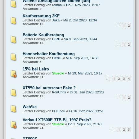
Welche Ansaugstutzen kaufen (3tb)
Letzter Beitrag von
romani
«
Do 2. Nov 2023, 19:07
Antworten:
9
Kaufberautung 2KF
Letzter Beitrag von
Joka
«
Mo 2. Okt 2023, 12:34
Antworten:
15
1
2
Batterie Kaufberatung
Letzter Beitrag von
DIRP
«
Sa 9. Sep 2023, 09:44
Antworten:
13
1
2
Handschalter Kaufberatung
Letzter Beitrag von
PietXT
«
Mi 6. Sep 2023, 14:58
Antworten:
5
15% bei Leiro
Letzter Beitrag von
Stuecki
«
Mi 29. Mär 2023, 10:17
Antworten:
31
1
2
3
4
XT550 bei autoscout Fake ?
Letzter Beitrag von
IronChris
«
Di 31. Jan 2023, 22:23
Antworten:
19
1
2
Web!ke
Letzter Beitrag von
IXTEneu
«
Fr 16. Dez 2022, 13:51
Verkauf XT600E 3TB Bj. 1997 Preis?
Letzter Beitrag von
Stuecki
«
Do 1. Sep 2022, 21:40
Antworten:
24
1
2
3
XT600Z