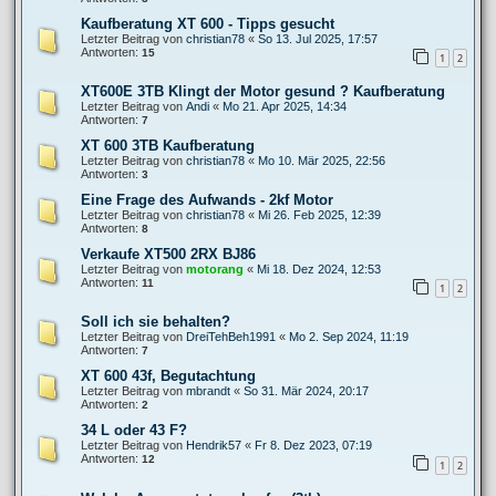
Kaufberatung XT 600 - Tipps gesucht
Letzter Beitrag von
christian78
«
So 13. Jul 2025, 17:57
Antworten:
15
1
2
XT600E 3TB Klingt der Motor gesund ? Kaufberatung
Letzter Beitrag von
Andi
«
Mo 21. Apr 2025, 14:34
Antworten:
7
XT 600 3TB Kaufberatung
Letzter Beitrag von
christian78
«
Mo 10. Mär 2025, 22:56
Antworten:
3
Eine Frage des Aufwands - 2kf Motor
Letzter Beitrag von
christian78
«
Mi 26. Feb 2025, 12:39
Antworten:
8
Verkaufe XT500 2RX BJ86
Letzter Beitrag von
motorang
«
Mi 18. Dez 2024, 12:53
Antworten:
11
1
2
Soll ich sie behalten?
Letzter Beitrag von
DreiTehBeh1991
«
Mo 2. Sep 2024, 11:19
Antworten:
7
XT 600 43f, Begutachtung
Letzter Beitrag von
mbrandt
«
So 31. Mär 2024, 20:17
Antworten:
2
34 L oder 43 F?
Letzter Beitrag von
Hendrik57
«
Fr 8. Dez 2023, 07:19
Antworten:
12
1
2