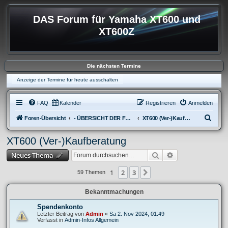
DAS Forum für Yamaha XT600 und
XT600Z
Die nächsten Termine
Anzeige der Termine für heute ausschalten
FAQ
Kalender
Registrieren
Anmelden
S
Foren-Übersicht
- ÜBERSICHT DER FOREN XT600
XT600 (Ver-)Kaufberatung
u
XT600 (Ver-)Kaufberatung
c
Suche
Erweiterte Suche
Neues Thema
h
e
1
2
3
Nächste
59 Themen
Bekanntmachungen
Spendenkonto
Letzter Beitrag von
Admin
«
Sa 2. Nov 2024, 01:49
Verfasst in
Admin-Infos Allgemein