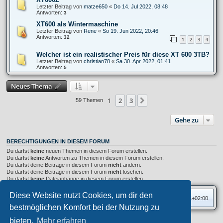
Letzter Beitrag von
matze650
«
Do 14. Jul 2022, 08:48
Antworten:
3
XT600 als Wintermaschine
Letzter Beitrag von
Rene
«
So 19. Jun 2022, 20:46
Antworten:
32
1
2
3
4
Welcher ist ein realistischer Preis für diese XT 600 3TB?
Letzter Beitrag von
christian78
«
Sa 30. Apr 2022, 01:41
Antworten:
5
Neues Thema
1
2
3
Nächste
59 Themen
Gehe zu
BERECHTIGUNGEN IN DIESEM FORUM
Du darfst
keine
neuen Themen in diesem Forum erstellen.
Du darfst
keine
Antworten zu Themen in diesem Forum erstellen.
Du darfst deine Beiträge in diesem Forum
nicht
ändern.
Du darfst deine Beiträge in diesem Forum
nicht
löschen.
Du darfst
keine
Dateianhänge in diesem Forum erstellen.
Diese Website nutzt Cookies, um dir den
Foren-Übersicht
Alle Zeiten sind
UTC+02:00
bestmöglichen Komfort bei der Nutzung zu
bieten.
Mehr erfahren