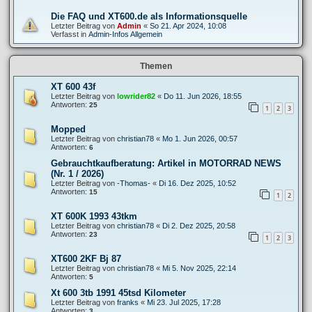
Die FAQ und XT600.de als Informationsquelle
Letzter Beitrag von
Admin
«
So 21. Apr 2024, 10:08
Verfasst in
Admin-Infos Allgemein
Themen
XT 600 43f
Letzter Beitrag von
lowrider82
«
Do 11. Jun 2026, 18:55
Antworten:
25
1
2
3
Mopped
Letzter Beitrag von
christian78
«
Mo 1. Jun 2026, 00:57
Antworten:
6
Gebrauchtkaufberatung: Artikel in MOTORRAD NEWS
(Nr. 1 / 2026)
Letzter Beitrag von
-Thomas-
«
Di 16. Dez 2025, 10:52
Antworten:
15
1
2
XT 600K 1993 43tkm
Letzter Beitrag von
christian78
«
Di 2. Dez 2025, 20:58
Antworten:
23
1
2
3
XT600 2KF Bj 87
Letzter Beitrag von
christian78
«
Mi 5. Nov 2025, 22:14
Antworten:
5
Xt 600 3tb 1991 45tsd Kilometer
Letzter Beitrag von
franks
«
Mi 23. Jul 2025, 17:28
Antworten:
3