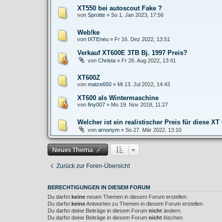
XT550 bei autoscout Fake ?
von
Sprotte
»
So 1. Jan 2023, 17:56
Web!ke
von
IXTEneu
»
Fr 16. Dez 2022, 13:51
Verkauf XT600E 3TB Bj. 1997 Preis?
von
Christa
»
Fr 26. Aug 2022, 13:41
XT600Z
von
matze650
»
Mi 13. Jul 2022, 14:43
XT600 als Wintermaschine
von
finy007
»
Mo 19. Nov 2018, 11:27
Welcher ist ein realistischer Preis für diese X
von
arnonym
»
So 27. Mär 2022, 13:10
Neues Thema
Zurück zur Foren-Übersicht
BERECHTIGUNGEN IN DIESEM FORUM
Du darfst
keine
neuen Themen in diesem Forum erstellen.
Du darfst
keine
Antworten zu Themen in diesem Forum erstellen.
Du darfst deine Beiträge in diesem Forum
nicht
ändern.
Du darfst deine Beiträge in diesem Forum
nicht
löschen.