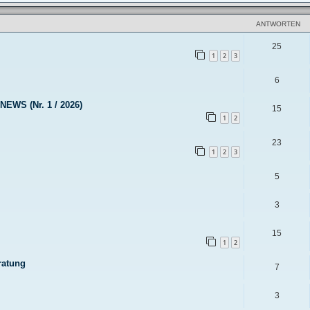
ANTWORTEN
25
1
2
3
6
EWS (Nr. 1 / 2026)
15
1
2
23
1
2
3
5
3
15
1
2
ratung
7
3