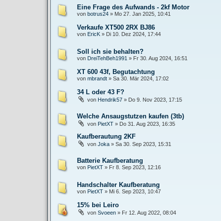
Eine Frage des Aufwands - 2kf Motor
von
botrus24
»
Mo 27. Jan 2025, 10:41
Verkaufe XT500 2RX BJ86
von
EricK
»
Di 10. Dez 2024, 17:44
Soll ich sie behalten?
von
DreiTehBeh1991
»
Fr 30. Aug 2024, 16:51
XT 600 43f, Begutachtung
von
mbrandt
»
Sa 30. Mär 2024, 17:02
34 L oder 43 F?
von
Hendrik57
»
Do 9. Nov 2023, 17:15
Welche Ansaugstutzen kaufen (3tb)
von
PietXT
»
Do 31. Aug 2023, 16:35
Kaufberautung 2KF
von
Joka
»
Sa 30. Sep 2023, 15:31
Batterie Kaufberatung
von
PietXT
»
Fr 8. Sep 2023, 12:16
Handschalter Kaufberatung
von
PietXT
»
Mi 6. Sep 2023, 10:47
15% bei Leiro
von
Svoeen
»
Fr 12. Aug 2022, 08:04