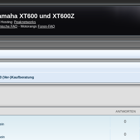
amaha XT600 und XT600Z
 Hosting:
Peaknetworks
nische FAQ
- Motorangs
Foren-FAQ
0 (Ver-)Kaufberatung
eiterte Suche
ANTWORTEN
0
ein
0
ein