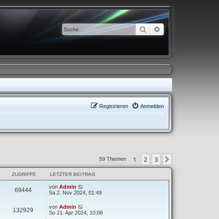
Suche
Erweiterte Suche
Registrieren
Anmelden
1
2
3
Nächste
59 Themen
ZUGRIFFE
LETZTER BEITRAG
von
Admin
69444
Sa 2. Nov 2024, 01:49
von
Admin
132929
So 21. Apr 2024, 10:08