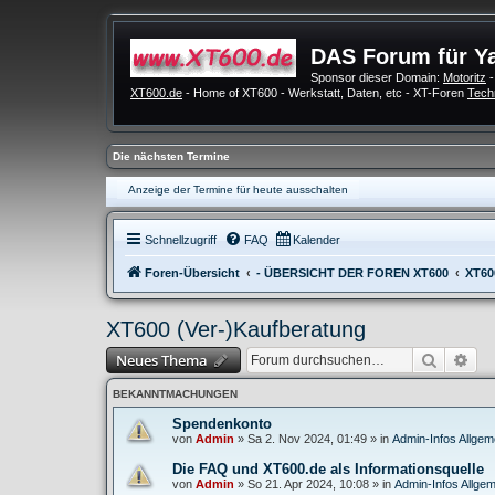
DAS Forum für Y
Sponsor dieser Domain:
Motoritz
-
XT600.de
- Home of XT600 - Werkstatt, Daten, etc - XT-Foren
Tech
Die nächsten Termine
Anzeige der Termine für heute ausschalten
Schnellzugriff
FAQ
Kalender
Foren-Übersicht
- ÜBERSICHT DER FOREN XT600
XT60
XT600 (Ver-)Kaufberatung
Suche
Erw
Neues Thema
BEKANNTMACHUNGEN
Spendenkonto
von
Admin
»
Sa 2. Nov 2024, 01:49
» in
Admin-Infos Allgem
Die FAQ und XT600.de als Informationsquelle
von
Admin
»
So 21. Apr 2024, 10:08
» in
Admin-Infos Allgem