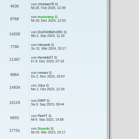
von
christian78
4636
Mi 26. Feb 2025, 12:39
von
motorang
8768
Mi 18. Dez 2024, 12:53
von
DreiTehBeh1991
14209
Mo 2. Sep 2024, 11:19
von
mbrandt
7790
So 31. Mär 2024, 20:17
von
Hendrik57
11397
Fr 8. Dez 2023, 07:19
von
romani
9984
Do 2. Nov 2023, 19:07
von
Joka
14934
Mo 2. Okt 2023, 12:34
von
DIRP
10129
Sa 9. Sep 2023, 09:44
von
PietXT
6655
Mi 6. Sep 2023, 14:58
von
Stuecki
27751
Mi 29. Mär 2023, 10:17