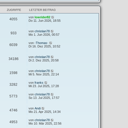
ZUGRIFFE
LETZTER BEITRAG
von
lowrider82
4055
Do 11. Jun 2026, 18:55
von
christian78
933
Mo 1. Jun 2026, 00:57
von
-Thomas-
6039
Di 16. Dez 2025, 10:52
von
christian78
34186
Di 2. Dez 2025, 20:58
von
christian78
1598
Mi 5. Nov 2025, 22:14
von
franks
3282
Mi 23. Jul 2025, 17:28
von
christian78
5773
So 13. Jul 2025, 17:57
von
Andi
4746
Mo 21. Apr 2025, 14:34
von
christian78
4953
Mo 10. Mär 2025, 22:56