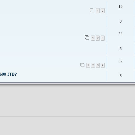
19
1
2
0
24
1
2
3
3
32
1
2
3
4
T 600 3TB?
5