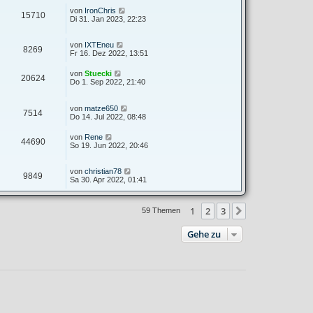
von
IronChris
15710
Di 31. Jan 2023, 22:23
von
IXTEneu
8269
Fr 16. Dez 2022, 13:51
von
Stuecki
20624
Do 1. Sep 2022, 21:40
von
matze650
7514
Do 14. Jul 2022, 08:48
von
Rene
44690
So 19. Jun 2022, 20:46
von
christian78
9849
Sa 30. Apr 2022, 01:41
1
2
3
Nächste
59 Themen
Gehe zu