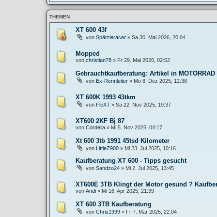
THEMEN
XT 600 43f
von
Spätzleracer
»
Sa 30. Mai 2026, 20:04
Mopped
von
christian78
»
Fr 29. Mai 2026, 02:52
Gebrauchtkaufberatung: Artikel in MOTORRAD N
von
Ex-Rennleiter
»
Mo 8. Dez 2025, 12:38
XT 600K 1993 43tkm
von
FleXT
»
Sa 22. Nov 2025, 19:37
XT600 2KF Bj 87
von
Cordelia
»
Mi 5. Nov 2025, 04:17
Xt 600 3tb 1991 45tsd Kilometer
von
LittleZ900
»
Mi 23. Jul 2025, 10:16
Kaufberatung XT 600 - Tipps gesucht
von
Sandzo24
»
Mi 2. Jul 2025, 13:45
XT600E 3TB Klingt der Motor gesund ? Kaufbe
von
Andi
»
Mi 16. Apr 2025, 21:39
XT 600 3TB Kaufberatung
von
Chris1999
»
Fr 7. Mär 2025, 22:04