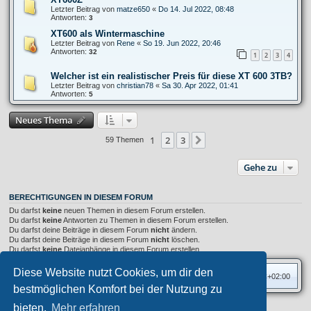
Letzter Beitrag von
matze650
«
Do 14. Jul 2022, 08:48
Antworten:
3
XT600 als Wintermaschine
Letzter Beitrag von
Rene
«
So 19. Jun 2022, 20:46
Antworten:
32
1
2
3
4
Welcher ist ein realistischer Preis für diese XT 600 3TB?
Letzter Beitrag von
christian78
«
Sa 30. Apr 2022, 01:41
Antworten:
5
Neues Thema
1
2
3
Nächste
59 Themen
Gehe zu
BERECHTIGUNGEN IN DIESEM FORUM
Du darfst
keine
neuen Themen in diesem Forum erstellen.
Du darfst
keine
Antworten zu Themen in diesem Forum erstellen.
Du darfst deine Beiträge in diesem Forum
nicht
ändern.
Du darfst deine Beiträge in diesem Forum
nicht
löschen.
Du darfst
keine
Dateianhänge in diesem Forum erstellen.
Diese Website nutzt Cookies, um dir den
Foren-Übersicht
Alle Zeiten sind
UTC+02:00
bestmöglichen Komfort bei der Nutzung zu
bieten.
Mehr erfahren