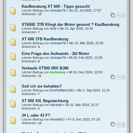
Kaufberatung XT 600 - Tipps gesucht
Letzter Beitrag von
christian78
«
So 13. Jul 2025, 17:57
Antworten:
15
1
2
XT600E 3TB Klingt der Motor gesund ? Kaufberatung
Letzter Beitrag von
Andi
«
Mo 21. Apr 2025, 14:34
Antworten:
7
XT 600 3TB Kaufberatung
Letzter Beitrag von
christian78
«
Mo 10. Mär 2025, 22:56
Antworten:
3
Eine Frage des Aufwands - 2kf Motor
Letzter Beitrag von
christian78
«
Mi 26. Feb 2025, 12:39
Antworten:
8
Verkaufe XT500 2RX BJ86
Letzter Beitrag von
motorang
«
Mi 18. Dez 2024, 12:53
Antworten:
11
1
2
Soll ich sie behalten?
Letzter Beitrag von
DreiTehBeh1991
«
Mo 2. Sep 2024, 11:19
Antworten:
7
XT 600 43f, Begutachtung
Letzter Beitrag von
mbrandt
«
So 31. Mär 2024, 20:17
Antworten:
2
34 L oder 43 F?
Letzter Beitrag von
Hendrik57
«
Fr 8. Dez 2023, 07:19
Antworten:
12
1
2