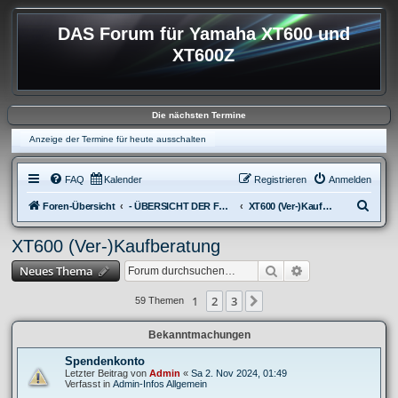
DAS Forum für Yamaha XT600 und
XT600Z
Die nächsten Termine
Anzeige der Termine für heute ausschalten
FAQ
Kalender
Registrieren
Anmelden
S
Foren-Übersicht
- ÜBERSICHT DER FOREN XT600
XT600 (Ver-)Kaufberatung
u
XT600 (Ver-)Kaufberatung
c
Suche
Erweiterte Suche
Neues Thema
h
e
1
2
3
Nächste
59 Themen
Bekanntmachungen
Spendenkonto
Letzter Beitrag von
Admin
«
Sa 2. Nov 2024, 01:49
Verfasst in
Admin-Infos Allgemein