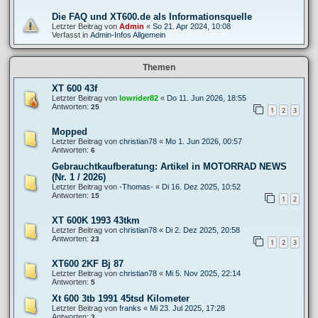
Die FAQ und XT600.de als Informationsquelle
Letzter Beitrag von
Admin
«
So 21. Apr 2024, 10:08
Verfasst in
Admin-Infos Allgemein
Themen
XT 600 43f
Letzter Beitrag von
lowrider82
«
Do 11. Jun 2026, 18:55
Antworten:
25
1
2
3
Mopped
Letzter Beitrag von
christian78
«
Mo 1. Jun 2026, 00:57
Antworten:
6
Gebrauchtkaufberatung: Artikel in MOTORRAD NEWS
(Nr. 1 / 2026)
Letzter Beitrag von
-Thomas-
«
Di 16. Dez 2025, 10:52
Antworten:
15
1
2
XT 600K 1993 43tkm
Letzter Beitrag von
christian78
«
Di 2. Dez 2025, 20:58
Antworten:
23
1
2
3
XT600 2KF Bj 87
Letzter Beitrag von
christian78
«
Mi 5. Nov 2025, 22:14
Antworten:
5
Xt 600 3tb 1991 45tsd Kilometer
Letzter Beitrag von
franks
«
Mi 23. Jul 2025, 17:28
Antworten:
3