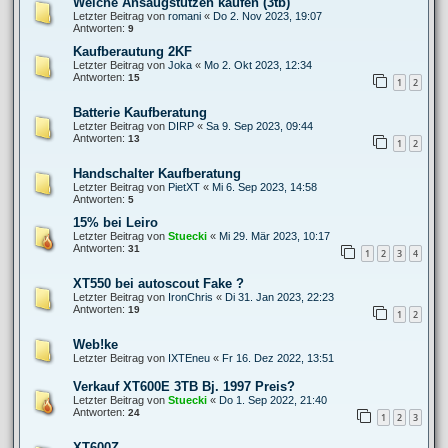
Welche Ansaugstutzen kaufen (3tb)
Letzter Beitrag von
romani
«
Do 2. Nov 2023, 19:07
Antworten:
9
Kaufberautung 2KF
Letzter Beitrag von
Joka
«
Mo 2. Okt 2023, 12:34
Antworten:
15
1
2
Batterie Kaufberatung
Letzter Beitrag von
DIRP
«
Sa 9. Sep 2023, 09:44
Antworten:
13
1
2
Handschalter Kaufberatung
Letzter Beitrag von
PietXT
«
Mi 6. Sep 2023, 14:58
Antworten:
5
15% bei Leiro
Letzter Beitrag von
Stuecki
«
Mi 29. Mär 2023, 10:17
Antworten:
31
1
2
3
4
XT550 bei autoscout Fake ?
Letzter Beitrag von
IronChris
«
Di 31. Jan 2023, 22:23
Antworten:
19
1
2
Web!ke
Letzter Beitrag von
IXTEneu
«
Fr 16. Dez 2022, 13:51
Verkauf XT600E 3TB Bj. 1997 Preis?
Letzter Beitrag von
Stuecki
«
Do 1. Sep 2022, 21:40
Antworten:
24
1
2
3
XT600Z