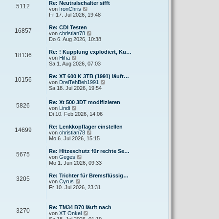
r
e
Re: Neutralschalter sifft
5112
B
s
N
von
IronChris
e
t
e
Fr 17. Jul 2026, 19:48
i
e
u
t
r
e
Re: CDI Testen
r
16857
B
s
N
von
christian78
a
e
t
e
Do 6. Aug 2026, 10:38
g
i
e
u
t
r
e
Re: ! Kupplung explodiert, Ku…
r
18136
B
s
N
von
Hiha
a
e
t
e
Sa 1. Aug 2026, 07:03
g
i
e
u
t
r
e
Re: XT 600 K 3TB (1991) läuft…
r
10156
B
s
N
von
DreiTehBeh1991
a
e
t
e
Sa 18. Jul 2026, 19:54
g
i
e
u
t
r
e
Re: Xt 500 3DT modifizieren
r
B
5826
s
N
von
Lindi
a
e
t
e
Di 10. Feb 2026, 14:06
g
i
e
u
t
r
e
Re: Lenkkopflager einstellen
r
B
14699
s
N
von
christian78
a
e
t
e
Mo 6. Jul 2026, 15:15
g
i
e
u
t
r
e
Re: Hitzeschutz für rechte Se…
r
5675
B
s
N
von
Geges
a
e
t
e
Mo 1. Jun 2026, 09:33
g
i
e
u
t
r
e
Re: Trichter für Bremsflüssig…
r
3205
B
s
N
von
Cyrus
a
e
t
e
Fr 10. Jul 2026, 23:31
g
i
e
u
t
r
e
r
B
s
Re: TM34 B70 läuft nach
a
e
3270
t
N
von
XT Onkel
g
i
e
e
Sa 18. Jul 2026, 01:19