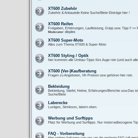
XT600 Zubehör
Zubehör & Anbauteile Keine Suche/Biete-Einträge hier !
XT600 Reifen
Freigaben, Erfahrungen, Laufleistung, Gripp usw. Tipp !! >> 
displex
Moderator:
XT600 Super-Moto
Alles zum Thema XT600 & Super-Moto
XT600 Styling / Optik
hier kommen alle Umbau-Tipps fürs Auge rein (und auch alle 
XT600 (Ver-)Kaufberatung
Fragen zu Angeboten, VK-Preisen usw gehören hier rein.
Bekleidung
Bekleidung, Stiefel, Helme, Erfahrungen/Berichte usw.Das is
Suche/Biete
Laberecke
Lustiges, Sinnloses, labern eben.
Werbung und Surftipps
Platz für Werbung und Surftipps. Nur motorradbezogene Tipp
FAQ - Vorbereitung
Hier stehen Anfragen von uns um die geplante FAQ (oft gest