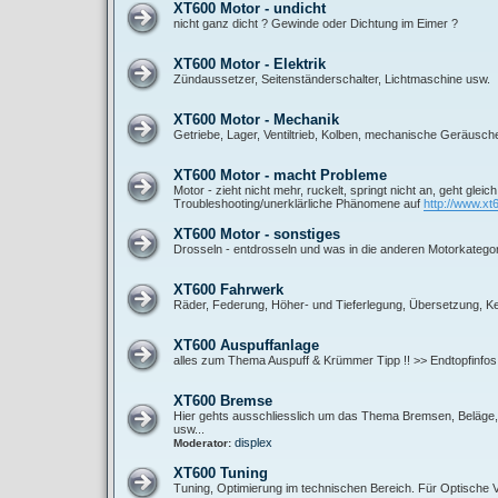
XT600 Motor - undicht
nicht ganz dicht ? Gewinde oder Dichtung im Eimer ?
XT600 Motor - Elektrik
Zündaussetzer, Seitenständerschalter, Lichtmaschine usw.
XT600 Motor - Mechanik
Getriebe, Lager, Ventiltrieb, Kolben, mechanische Geräusch
XT600 Motor - macht Probleme
Motor - zieht nicht mehr, ruckelt, springt nicht an, geht gleic
Troubleshooting/unerklärliche Phänomene auf
http://www.xt
XT600 Motor - sonstiges
Drosseln - entdrosseln und was in die anderen Motorkategor
XT600 Fahrwerk
Räder, Federung, Höher- und Tieferlegung, Übersetzung, Ket
XT600 Auspuffanlage
alles zum Thema Auspuff & Krümmer Tipp !! >> Endtopfinfos
XT600 Bremse
Hier gehts ausschliesslich um das Thema Bremsen, Beläge, B
usw...
displex
Moderator:
XT600 Tuning
Tuning, Optimierung im technischen Bereich. Für Optische