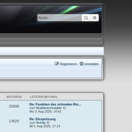
Suche
Erweiterte Suche
Registrieren
Anmelden
BEITRÄGE
LETZTER BEITRAG
Re: Funktion des schmalen Rin…
32699
N
von
Straßenschrauber
e
Mo 3. Aug 2026, 14:42
u
e
Re: Einspritzung
13620
s
N
von
Vicinity
t
e
Mi 5. Aug 2026, 17:14
e
u