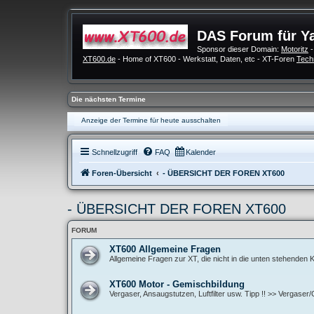
DAS Forum für Y
Sponsor dieser Domain:
Motoritz
-
XT600.de
- Home of XT600 - Werkstatt, Daten, etc - XT-Foren
Tech
Die nächsten Termine
Anzeige der Termine für heute ausschalten
Schnellzugriff
FAQ
Kalender
Foren-Übersicht
- ÜBERSICHT DER FOREN XT600
- ÜBERSICHT DER FOREN XT600
FORUM
XT600 Allgemeine Fragen
Allgemeine Fragen zur XT, die nicht in die unten stehenden
XT600 Motor - Gemischbildung
Vergaser, Ansaugstutzen, Luftfilter usw. Tipp !! >> Vergase