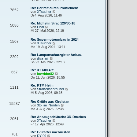
t
r
u
r
B
e
Re: Her mit euren Problemen!
a
e
7852
s
N
von
XTsucher
g
i
t
e
Di 4. Aug 2026, 11:46
t
e
u
r
r
e
Re: Michelin Sirac 120/80-18
a
5086
B
s
N
von
Lindi
g
e
t
e
Mi 27. Mai 2026, 22:19
i
e
u
t
r
e
Re: Supermotoumbau in 2024
r
B
1507
s
N
von
XTsucher
a
e
t
e
Mo 19. Aug 2024, 13:11
g
i
e
u
t
r
e
Re: Lampenschutzgitter Anbau.
r
B
2202
s
N
von
diya_nir
a
e
t
e
Sa 23. Mai 2026, 22:13
g
i
e
u
t
r
e
Re: XT 600 43f
r
667
B
s
N
von
lowrider82
a
e
t
e
Do 11. Jun 2026, 18:55
g
i
e
u
t
r
e
Re: KTM Helm
r
1111
B
s
N
von
Straßenschrauber
a
e
t
e
Mi 5. Aug 2026, 09:15
g
i
e
u
t
r
e
Re: Grüße aus Kirgistan
r
B
15537
s
N
von
3tb_im_Norden
a
e
t
e
Mo 3. Aug 2026, 22:38
g
i
e
u
t
r
e
Re: Ansaugschläuche 3D-Drucken
r
B
2051
s
N
von
XTsucher
a
e
t
e
Fr 17. Apr 2026, 12:49
g
i
e
u
t
r
e
Re: E-Starter nachrüsten
r
781
B
s
N
von
DY-99
a