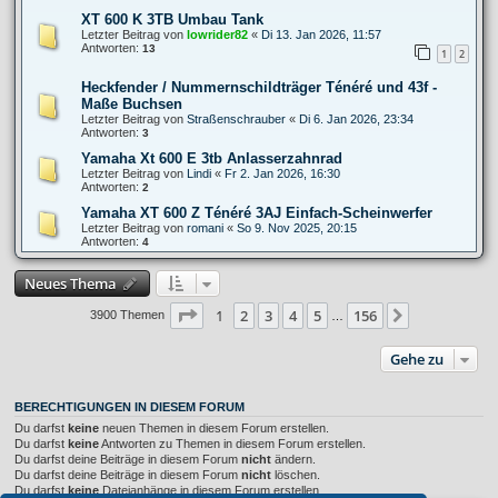
XT 600 K 3TB Umbau Tank
Letzter Beitrag von
lowrider82
«
Di 13. Jan 2026, 11:57
Antworten:
13
1
2
Heckfender / Nummernschildträger Ténéré und 43f -
Maße Buchsen
Letzter Beitrag von
Straßenschrauber
«
Di 6. Jan 2026, 23:34
Antworten:
3
Yamaha Xt 600 E 3tb Anlasserzahnrad
Letzter Beitrag von
Lindi
«
Fr 2. Jan 2026, 16:30
Antworten:
2
Yamaha XT 600 Z Ténéré 3AJ Einfach-Scheinwerfer
Letzter Beitrag von
romani
«
So 9. Nov 2025, 20:15
Antworten:
4
Neues Thema
Seite
1
von
156
1
2
3
4
5
156
Nächste
3900 Themen
…
Gehe zu
BERECHTIGUNGEN IN DIESEM FORUM
Du darfst
keine
neuen Themen in diesem Forum erstellen.
Du darfst
keine
Antworten zu Themen in diesem Forum erstellen.
Du darfst deine Beiträge in diesem Forum
nicht
ändern.
Du darfst deine Beiträge in diesem Forum
nicht
löschen.
Du darfst
keine
Dateianhänge in diesem Forum erstellen.