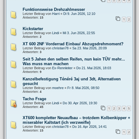
1
2
3
4
5
Funktionsweise Drehzahlmesser
Letzter Beitrag von
Harri
«
Di 9. Jun 2026, 12:10
Antworten:
15
1
2
Kickstarter
Letzter Beitrag von
Lindi
«
Mi 3. Jun 2026, 22:55
Antworten:
2
XT 600 2NF Vorderrad Einbau/ Abzugsdrehmoment?
Letzter Beitrag von
christian78
«
Sa 23. Mai 2026, 20:09
Antworten:
3
Seit 5 Jahen den selben Reifen, nun kein TÜV mehr...
Was muss man machen
Letzter Beitrag von
Ex-Rennleiter
«
Do 21. Mai 2026, 18:03
Antworten:
9
Kanzelbefestigung Ténéré 3aj und 3dt, Alternativen
gesucht
Letzter Beitrag von
moehre
«
Fr 8. Mai 2026, 08:50
Antworten:
4
Tacho Frage
Letzter Beitrag von
Lindi
«
Do 30. Apr 2026, 19:30
Antworten:
45
1
2
3
4
5
XT600 kompletter Neuaufbau – trotzdem Kolbenkipper +
miserabler Kaltstart (ich verzweifle)
Letzter Beitrag von
christian78
«
Do 16. Apr 2026, 14:41
Antworten:
15
1
2