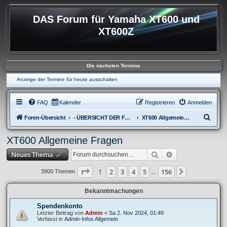
DAS Forum für Yamaha XT600 und
XT600Z
Die nächsten Termine
Anzeige der Termine für heute ausschalten
FAQ
Kalender
Registrieren
Anmelden
S
Foren-Übersicht
- ÜBERSICHT DER FOREN XT600
XT600 Allgemeine Fragen
u
XT600 Allgemeine Fragen
c
Suche
Erweiterte Suche
Neues Thema
h
e
Seite
1
von
156
1
2
3
4
5
156
Nächste
3900 Themen
…
Bekanntmachungen
Spendenkonto
Letzter Beitrag von
Admin
«
Sa 2. Nov 2024, 01:49
Verfasst in
Admin-Infos Allgemein