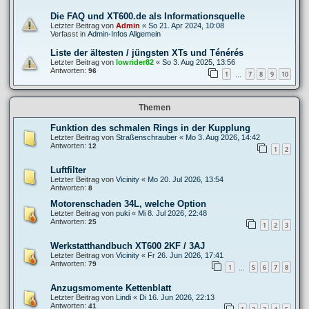
Die FAQ und XT600.de als Informationsquelle
Letzter Beitrag von
Admin
«
So 21. Apr 2024, 10:08
Verfasst in
Admin-Infos Allgemein
Liste der ältesten / jüngsten XTs und Ténérés
Letzter Beitrag von
lowrider82
«
So 3. Aug 2025, 13:56
Antworten:
96
1
7
8
9
10
…
Themen
Funktion des schmalen Rings in der Kupplung
Letzter Beitrag von
Straßenschrauber
«
Mo 3. Aug 2026, 14:42
Antworten:
12
1
2
Luftfilter
Letzter Beitrag von
Vicinity
«
Mo 20. Jul 2026, 13:54
Antworten:
8
Motorenschaden 34L, welche Option
Letzter Beitrag von
puki
«
Mi 8. Jul 2026, 22:48
Antworten:
25
1
2
3
Werkstatthandbuch XT600 2KF / 3AJ
Letzter Beitrag von
Vicinity
«
Fr 26. Jun 2026, 17:41
Antworten:
79
1
5
6
7
8
…
Anzugsmomente Kettenblatt
Letzter Beitrag von
Lindi
«
Di 16. Jun 2026, 22:13
Antworten:
41