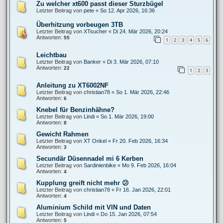
Zu welcher xt600 passt dieser Sturzbügel
Letzter Beitrag von
pete
«
So 12. Apr 2026, 16:36
Überhitzung vorbeugen 3TB
Letzter Beitrag von
XTsucher
«
Di 24. Mär 2026, 20:24
Antworten:
55
1
2
3
4
5
6
Leichtbau
Letzter Beitrag von
Banker
«
Di 3. Mär 2026, 07:10
Antworten:
22
1
2
3
Anleitung zu XT6002NF
Letzter Beitrag von
christian78
«
So 1. Mär 2026, 22:46
Antworten:
6
Knebel für Benzinhähne?
Letzter Beitrag von
Lindi
«
So 1. Mär 2026, 19:00
Antworten:
8
Gewicht Rahmen
Letzter Beitrag von
XT Onkel
«
Fr 20. Feb 2026, 16:34
Antworten:
3
Secundär Düsennadel mi 6 Kerben
Letzter Beitrag von
Sardinienbike
«
Mo 9. Feb 2026, 16:04
Antworten:
4
Kupplung greift nicht mehr 😕
Letzter Beitrag von
christian78
«
Fr 16. Jan 2026, 22:01
Antworten:
4
Aluminium Schild mit VIN und Daten
Letzter Beitrag von
Lindi
«
Do 15. Jan 2026, 07:54
Antworten:
5