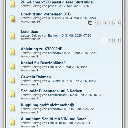
Zu welcher xt600 passt dieser Sturzbügel
Letzter Beitrag von
pete
«
So 12. Apr 2026, 16:36
Überhitzung vorbeugen 3TB
Letzter Beitrag von
XTsucher
«
Di 24. Mär 2026, 20:24
Antworten:
55
1
2
3
4
5
6
Leichtbau
Letzter Beitrag von
Banker
«
Di 3. Mär 2026, 07:10
Antworten:
22
1
2
3
Anleitung zu XT6002NF
Letzter Beitrag von
christian78
«
So 1. Mär 2026, 22:46
Antworten:
6
Knebel für Benzinhähne?
Letzter Beitrag von
Lindi
«
So 1. Mär 2026, 19:00
Antworten:
8
Gewicht Rahmen
Letzter Beitrag von
XT Onkel
«
Fr 20. Feb 2026, 16:34
Antworten:
3
Secundär Düsennadel mi 6 Kerben
Letzter Beitrag von
Sardinienbike
«
Mo 9. Feb 2026, 16:04
Antworten:
4
Kupplung greift nicht mehr 😕
Letzter Beitrag von
christian78
«
Fr 16. Jan 2026, 22:01
Antworten:
4
Aluminium Schild mit VIN und Daten
Letzter Beitrag von
Lindi
«
Do 15. Jan 2026, 07:54
Antworten:
5