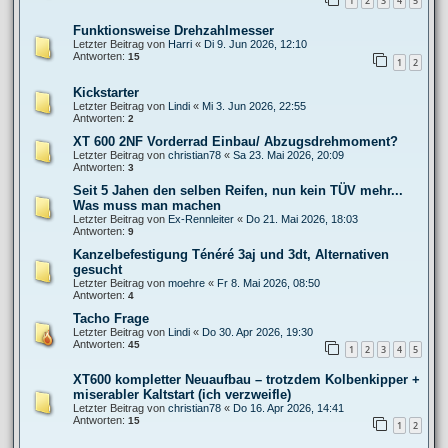
1
2
3
4
5
Funktionsweise Drehzahlmesser
Letzter Beitrag von
Harri
«
Di 9. Jun 2026, 12:10
Antworten:
15
1
2
Kickstarter
Letzter Beitrag von
Lindi
«
Mi 3. Jun 2026, 22:55
Antworten:
2
XT 600 2NF Vorderrad Einbau/ Abzugsdrehmoment?
Letzter Beitrag von
christian78
«
Sa 23. Mai 2026, 20:09
Antworten:
3
Seit 5 Jahen den selben Reifen, nun kein TÜV mehr...
Was muss man machen
Letzter Beitrag von
Ex-Rennleiter
«
Do 21. Mai 2026, 18:03
Antworten:
9
Kanzelbefestigung Ténéré 3aj und 3dt, Alternativen
gesucht
Letzter Beitrag von
moehre
«
Fr 8. Mai 2026, 08:50
Antworten:
4
Tacho Frage
Letzter Beitrag von
Lindi
«
Do 30. Apr 2026, 19:30
Antworten:
45
1
2
3
4
5
XT600 kompletter Neuaufbau – trotzdem Kolbenkipper +
miserabler Kaltstart (ich verzweifle)
Letzter Beitrag von
christian78
«
Do 16. Apr 2026, 14:41
Antworten:
15
1
2