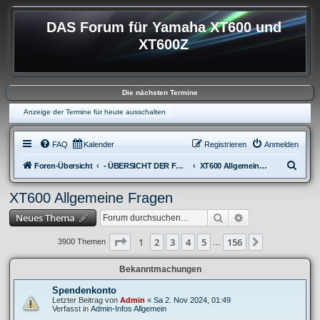
DAS Forum für Yamaha XT600 und
XT600Z
Die nächsten Termine
Anzeige der Termine für heute ausschalten
FAQ
Kalender
Registrieren
Anmelden
S
Foren-Übersicht
- ÜBERSICHT DER FOREN XT600
XT600 Allgemeine Fragen
u
XT600 Allgemeine Fragen
c
Suche
Erweiterte Suche
Neues Thema
h
e
Seite
1
von
156
1
2
3
4
5
156
Nächste
3900 Themen
…
Bekanntmachungen
Spendenkonto
Letzter Beitrag von
Admin
«
Sa 2. Nov 2024, 01:49
Verfasst in
Admin-Infos Allgemein