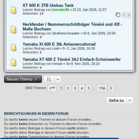
XT 600 K 3TB Umbau Tank
Letzter Beitrag von
lowrider82
«
Di 13. Jan 2026, 11:57
Antworten:
13
1
2
Heckfender / Nummernschildträger Ténéré und 43f -
Maße Buchsen
Letzter Beitrag von
Straßenschrauber
«
Di 6. Jan 2026, 23:34
Antworten:
3
Yamaha Xt 600 E 3tb Anlasserzahnrad
Letzter Beitrag von
Lindi
«
Fr 2. Jan 2026, 16:30
Antworten:
2
Yamaha XT 600 Z Ténéré 3AJ Einfach-Scheinwerfer
Letzter Beitrag von
romani
«
So 9. Nov 2025, 20:15
Antworten:
4
Neues Thema
Seite
1
von
156
1
2
3
4
5
156
Nächste
3900 Themen
…
Gehe zu
BERECHTIGUNGEN IN DIESEM FORUM
Du darfst
keine
neuen Themen in diesem Forum erstellen.
Du darfst
keine
Antworten zu Themen in diesem Forum erstellen.
Du darfst deine Beiträge in diesem Forum
nicht
ändern.
Du darfst deine Beiträge in diesem Forum
nicht
löschen.
Du darfst
keine
Dateianhänge in diesem Forum erstellen.