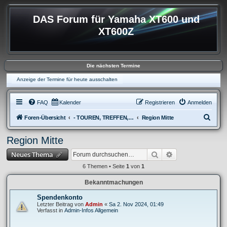
DAS Forum für Yamaha XT600 und
XT600Z
Die nächsten Termine
Anzeige der Termine für heute ausschalten
FAQ
Kalender
Registrieren
Anmelden
S
Foren-Übersicht
- TOUREN, TREFFEN, REISEBERICHTE & REGIONALES
Region Mitte
u
Region Mitte
c
Suche
Erweiterte Suche
Neues Thema
h
e
6 Themen • Seite
1
von
1
Bekanntmachungen
Spendenkonto
Letzter Beitrag von
Admin
«
Sa 2. Nov 2024, 01:49
Verfasst in
Admin-Infos Allgemein