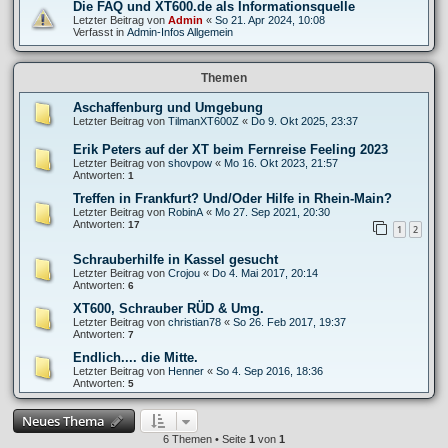
Die FAQ und XT600.de als Informationsquelle
Letzter Beitrag von
Admin
«
So 21. Apr 2024, 10:08
Verfasst in
Admin-Infos Allgemein
Themen
Aschaffenburg und Umgebung
Letzter Beitrag von
TilmanXT600Z
«
Do 9. Okt 2025, 23:37
Erik Peters auf der XT beim Fernreise Feeling 2023
Letzter Beitrag von
shovpow
«
Mo 16. Okt 2023, 21:57
Antworten:
1
Treffen in Frankfurt? Und/Oder Hilfe in Rhein-Main?
Letzter Beitrag von
RobinA
«
Mo 27. Sep 2021, 20:30
Antworten:
17
1
2
Schrauberhilfe in Kassel gesucht
Letzter Beitrag von
Crojou
«
Do 4. Mai 2017, 20:14
Antworten:
6
XT600, Schrauber RÜD & Umg.
Letzter Beitrag von
christian78
«
So 26. Feb 2017, 19:37
Antworten:
7
Endlich.... die Mitte.
Letzter Beitrag von
Henner
«
So 4. Sep 2016, 18:36
Antworten:
5
Neues Thema
6 Themen • Seite
1
von
1