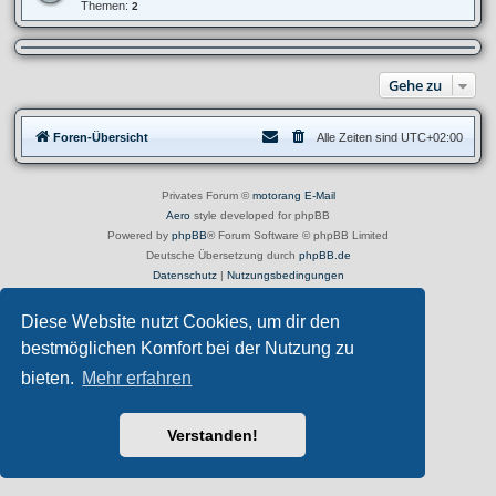
e
Themen:
2
a
d
n
-
z
K
e
l
i
e
g
Gehe zu
i
e
n
n
a
B
n
i
Foren-Übersicht
Alle Zeiten sind
UTC+02:00
z
e
e
t
i
e
g
e
Privates Forum ©
motorang
E-Mail
n
Aero
style developed for phpBB
S
u
Powered by
phpBB
® Forum Software © phpBB Limited
c
Deutsche Übersetzung durch
phpBB.de
h
e
Datenschutz
|
Nutzungsbedingungen
Diese Website nutzt Cookies, um dir den
bestmöglichen Komfort bei der Nutzung zu
bieten.
Mehr erfahren
Verstanden!