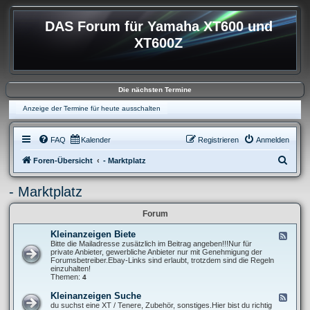
DAS Forum für Yamaha XT600 und
XT600Z
Die nächsten Termine
Anzeige der Termine für heute ausschalten
FAQ
Kalender
Registrieren
Anmelden
S
Foren-Übersicht
- Marktplatz
u
- Marktplatz
c
h
Forum
e
Kleinanzeigen Biete
F
e
Bitte die Mailadresse zusätzlich im Beitrag angeben!!!Nur für
e
private Anbieter, gewerbliche Anbieter nur mit Genehmigung der
d
Forumsbetreiber.Ebay-Links sind erlaubt, trotzdem sind die Regeln
-
einzuhalten!
K
Themen:
4
l
e
Kleinanzeigen Suche
F
i
e
du suchst eine XT / Tenere, Zubehör, sonstiges.Hier bist du richtig
n