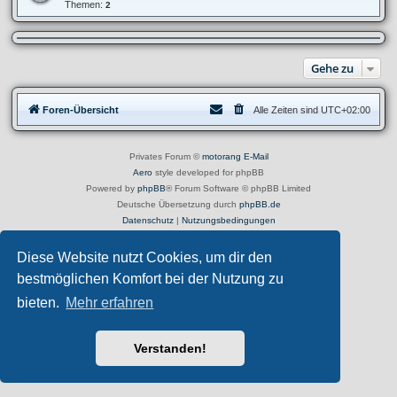
e
Themen:
2
a
d
n
-
z
K
e
l
i
e
g
Gehe zu
i
e
n
n
a
B
n
i
Foren-Übersicht
Alle Zeiten sind
UTC+02:00
z
e
e
t
i
e
g
e
Privates Forum ©
motorang
E-Mail
n
Aero
style developed for phpBB
S
u
Powered by
phpBB
® Forum Software © phpBB Limited
c
Deutsche Übersetzung durch
phpBB.de
h
e
Datenschutz
|
Nutzungsbedingungen
Diese Website nutzt Cookies, um dir den
bestmöglichen Komfort bei der Nutzung zu
bieten.
Mehr erfahren
Verstanden!