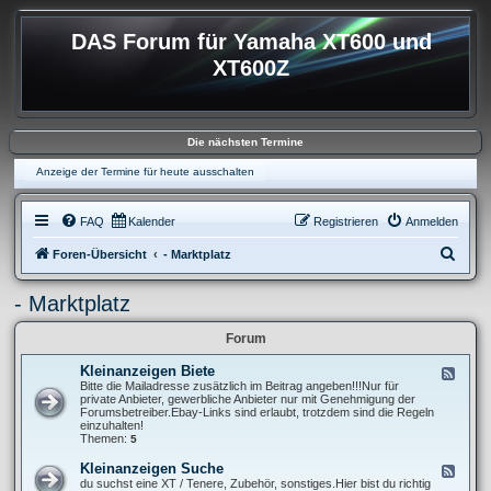
DAS Forum für Yamaha XT600 und
XT600Z
Die nächsten Termine
Anzeige der Termine für heute ausschalten
FAQ
Kalender
Registrieren
Anmelden
S
Foren-Übersicht
- Marktplatz
u
- Marktplatz
c
h
Forum
e
Kleinanzeigen Biete
F
e
Bitte die Mailadresse zusätzlich im Beitrag angeben!!!Nur für
e
private Anbieter, gewerbliche Anbieter nur mit Genehmigung der
d
Forumsbetreiber.Ebay-Links sind erlaubt, trotzdem sind die Regeln
-
einzuhalten!
K
Themen:
5
l
e
Kleinanzeigen Suche
F
i
e
du suchst eine XT / Tenere, Zubehör, sonstiges.Hier bist du richtig
n