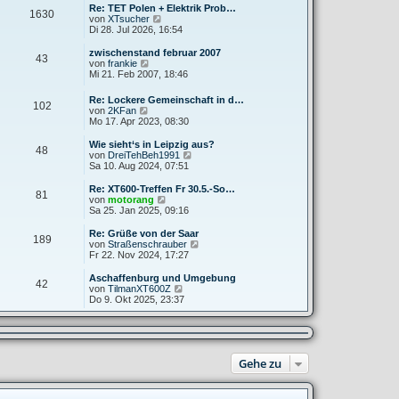
r
e
Re: TET Polen + Elektrik Prob…
B
1630
s
N
von
XTsucher
e
t
e
Di 28. Jul 2026, 16:54
i
e
u
t
r
e
zwischenstand februar 2007
r
43
B
s
N
von
frankie
a
e
t
e
Mi 21. Feb 2007, 18:46
g
i
e
u
t
r
e
Re: Lockere Gemeinschaft in d…
r
B
102
s
N
von
2KFan
a
e
t
e
Mo 17. Apr 2023, 08:30
g
i
e
u
t
r
e
Wie sieht‘s in Leipzig aus?
r
B
48
s
N
von
DreiTehBeh1991
a
e
t
e
Sa 10. Aug 2024, 07:51
g
i
e
u
t
r
e
Re: XT600-Treffen Fr 30.5.-So…
r
81
B
s
N
von
motorang
a
e
t
e
Sa 25. Jan 2025, 09:16
g
i
e
u
t
r
e
Re: Grüße von der Saar
r
189
B
s
N
von
Straßenschrauber
a
e
t
e
Fr 22. Nov 2024, 17:27
g
i
e
u
t
r
e
Aschaffenburg und Umgebung
r
42
B
s
N
von
TilmanXT600Z
a
e
t
e
Do 9. Okt 2025, 23:37
g
i
e
u
t
r
e
r
B
s
a
e
t
g
i
e
t
Gehe zu
r
r
B
a
e
g
i