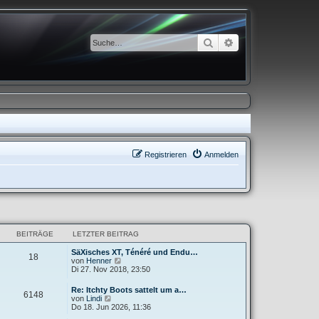
Suche
Erweiterte Suche
Registrieren
Anmelden
BEITRÄGE
LETZTER BEITRAG
SäXisches XT, Ténéré und Endu…
18
N
von
Henner
e
Di 27. Nov 2018, 23:50
u
e
Re: Itchty Boots sattelt um a…
6148
s
N
von
Lindi
t
e
Do 18. Jun 2026, 11:36
e
u