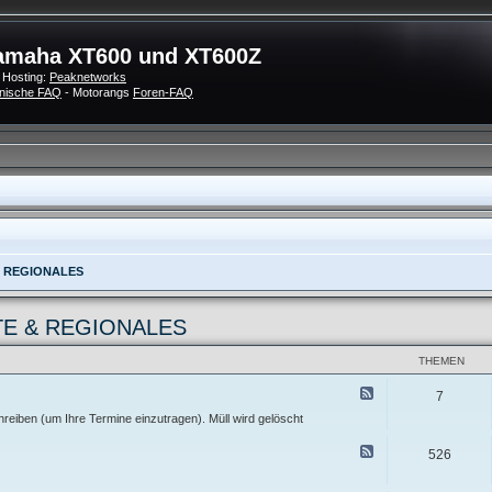
amaha XT600 und XT600Z
 Hosting:
Peaknetworks
nische FAQ
- Motorangs
Foren-FAQ
& REGIONALES
TE & REGIONALES
THEMEN
F
7
e
e
reiben (um Ihre Termine einzutragen). Müll wird gelöscht
d
-
F
526
X
e
T
e
-
d