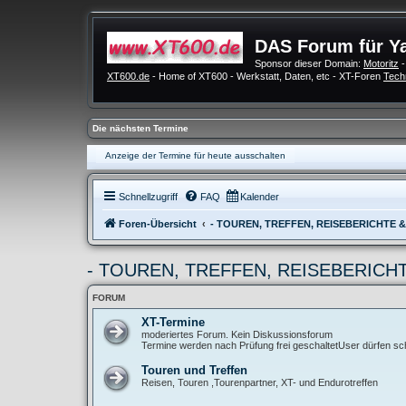
DAS Forum für Y
Sponsor dieser Domain:
Motoritz
-
XT600.de
- Home of XT600 - Werkstatt, Daten, etc - XT-Foren
Tech
Die nächsten Termine
Anzeige der Termine für heute ausschalten
Schnellzugriff
FAQ
Kalender
Foren-Übersicht
- TOUREN, TREFFEN, REISEBERICHTE 
- TOUREN, TREFFEN, REISEBERICH
FORUM
XT-Termine
moderiertes Forum. Kein Diskussionsforum
Termine werden nach Prüfung frei geschaltetUser dürfen sch
Touren und Treffen
Reisen, Touren ,Tourenpartner, XT- und Endurotreffen