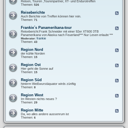
e
Reisen, Touren ,Tourenpartner, XT- und Endurotreffen
T
e
Themen:
526
e
d
r
-
Reiseberichte
F
m
T
e
Auch Berichte von Treffen können hier rein.
i
o
e
Themen:
71
n
u
d
e
r
-
Frankie´s Panamerikana-tour
F
e
R
e
Reisebericht:Frank Schneider mit einer 92er XT600 3TB
n
e
e
Panamerikana von Alaska nach Feuerland*** Nur Lesen erlaubt ***
u
i
d
frankie
Moderator:
n
s
-
Themen:
43
d
e
F
T
b
r
r
Region Nord
F
e
a
e
e
der kühle Norden
r
n
f
e
Themen:
15
i
k
f
d
c
i
e
-
h
Region Ost
F
e
n
R
t
e
Hier geht die Sonne auf
´
e
e
e
Themen:
15
s
g
d
P
i
-
a
Region Süd
F
o
R
n
e
hinterm Weißwurstäquator wirds zünftig
n
e
a
e
Themen:
8
N
g
m
d
o
i
e
-
r
Region West
F
o
r
R
d
e
Im Westen nichts neues ?
n
i
e
e
Themen:
29
O
k
g
d
s
a
i
-
t
Region Mitte
n
F
o
R
a
e
Da, wo alles andere aussenrum ist
n
e
-
e
Themen:
6
S
g
t
d
ü
i
o
-
d
o
u
R