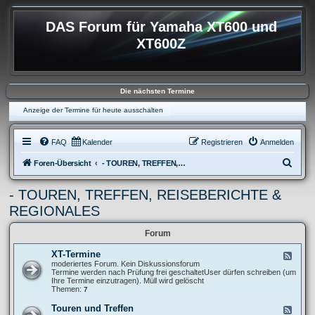
DAS Forum für Yamaha XT600 und
XT600Z
Die nächsten Termine
Anzeige der Termine für heute ausschalten
FAQ
Kalender
Registrieren
Anmelden
S
Foren-Übersicht
- TOUREN, TREFFEN, REISEBERICHTE & REGIONALES
u
- TOUREN, TREFFEN, REISEBERICHTE &
c
REGIONALES
h
e
Forum
XT-Termine
F
e
moderiertes Forum. Kein Diskussionsforum
e
Termine werden nach Prüfung frei geschaltetUser dürfen schreiben (um
d
Ihre Termine einzutragen). Müll wird gelöscht
-
Themen:
7
X
T
Touren und Treffen
F
-