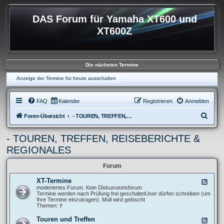
DAS Forum für Yamaha XT600 und
XT600Z
Die nächsten Termine
Anzeige der Termine für heute ausschalten
FAQ
Kalender
Registrieren
Anmelden
S
Foren-Übersicht
- TOUREN, TREFFEN, REISEBERICHTE & REGIONALES
u
- TOUREN, TREFFEN, REISEBERICHTE &
c
REGIONALES
h
e
Forum
XT-Termine
F
e
moderiertes Forum. Kein Diskussionsforum
e
Termine werden nach Prüfung frei geschaltetUser dürfen schreiben (um
d
Ihre Termine einzutragen). Müll wird gelöscht
-
Themen:
7
X
T
Touren und Treffen
F
-