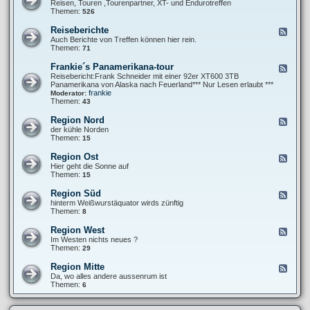
e
Reisen, Touren ,Tourenpartner, XT- und Endurotreffen
T
e
Themen:
526
e
d
r
-
Reiseberichte
F
m
T
e
Auch Berichte von Treffen können hier rein.
i
o
e
Themen:
71
n
u
d
e
r
-
Frankie´s Panamerikana-tour
F
e
R
e
Reisebericht:Frank Schneider mit einer 92er XT600 3TB
n
e
e
Panamerikana von Alaska nach Feuerland*** Nur Lesen erlaubt ***
u
i
d
frankie
Moderator:
n
s
-
Themen:
43
d
e
F
T
b
r
r
Region Nord
F
e
a
e
e
der kühle Norden
r
n
f
e
Themen:
15
i
k
f
d
c
i
e
-
h
Region Ost
F
e
n
R
t
e
Hier geht die Sonne auf
´
e
e
e
Themen:
15
s
g
d
P
i
-
a
Region Süd
F
o
R
n
e
hinterm Weißwurstäquator wirds zünftig
n
e
a
e
Themen:
8
N
g
m
d
o
i
e
-
r
Region West
F
o
r
R
d
e
Im Westen nichts neues ?
n
i
e
e
Themen:
29
O
k
g
d
s
a
i
-
t
Region Mitte
n
F
o
R
a
e
Da, wo alles andere aussenrum ist
n
e
-
e
Themen:
6
S
g
t
d
ü
i
o
-
d
o
u
R