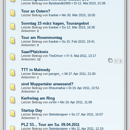
Letzter Beitrag von
Bytebandit1969
«
Di 12. Mai 2015, 21:08
Tour an Ostern?
Letzter Beitrag von
frankie
«
Mo 30. Mär 2015, 16:05
Sonntag 15 märz hagen, Tourangebot
Letzter Beitrag von
frankie
«
Do 12. Mär 2015, 16:36
Antworten:
2
Tour am Rosenmontag
Letzter Beitrag von
frankie
«
So 15. Feb 2015, 19:41
Antworten:
5
Saar/Pfalzkreis
Letzter Beitrag von
TheDriver
«
Fr 6. Mai 2011, 13:17
Antworten:
12
1
2
TTT in Malmedy
Letzter Beitrag von
juergen_
«
Mi 27. Apr 2011, 21:00
Antworten:
1
sind Wuppertaler anwesend?
Letzter Beitrag von
RheumaKai
«
Di 19. Apr 2011, 22:51
Antworten:
4
Karfreitag am Ring
Letzter Beitrag von
ceVin
«
Mo 18. Apr 2011, 11:08
Startup Day
Letzter Beitrag von
Steindesigner
«
So 17. Apr 2011, 16:07
Antworten:
1
PLZ 53... Tour am Sa. 09.04.2011
Letzter Beitrag von
Steindesigner
«
Mo 11. Apr 2011, 12:19