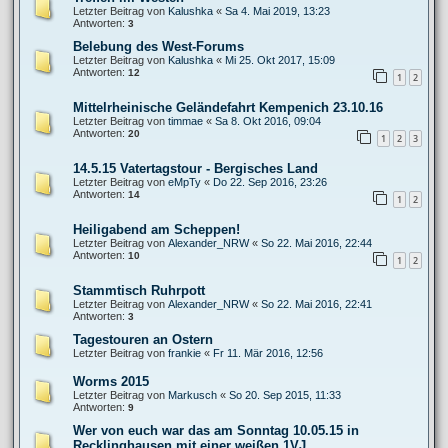
Letzter Beitrag von
Kalushka
«
Sa 4. Mai 2019, 13:23
Antworten:
3
Belebung des West-Forums
Letzter Beitrag von
Kalushka
«
Mi 25. Okt 2017, 15:09
Antworten:
12
1
2
Mittelrheinische Geländefahrt Kempenich 23.10.16
Letzter Beitrag von
timmae
«
Sa 8. Okt 2016, 09:04
Antworten:
20
1
2
3
14.5.15 Vatertagstour - Bergisches Land
Letzter Beitrag von
eMpTy
«
Do 22. Sep 2016, 23:26
Antworten:
14
1
2
Heiligabend am Scheppen!
Letzter Beitrag von
Alexander_NRW
«
So 22. Mai 2016, 22:44
Antworten:
10
1
2
Stammtisch Ruhrpott
Letzter Beitrag von
Alexander_NRW
«
So 22. Mai 2016, 22:41
Antworten:
3
Tagestouren an Ostern
Letzter Beitrag von
frankie
«
Fr 11. Mär 2016, 12:56
Worms 2015
Letzter Beitrag von
Markusch
«
So 20. Sep 2015, 11:33
Antworten:
9
Wer von euch war das am Sonntag 10.05.15 in
Recklinghausen mit einer weißen 1VJ