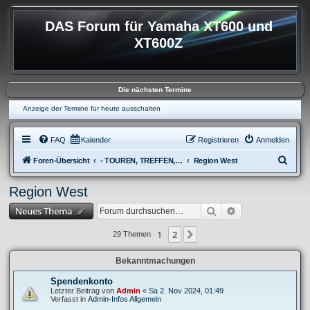
DAS Forum für Yamaha XT600 und
XT600Z
Die nächsten Termine
Anzeige der Termine für heute ausschalten
FAQ
Kalender
Registrieren
Anmelden
S
Foren-Übersicht
- TOUREN, TREFFEN, REISEBERICHTE & REGIONALES
Region West
u
Region West
c
Suche
Erweiterte Suche
Neues Thema
h
e
1
2
Nächste
29 Themen
Bekanntmachungen
Spendenkonto
Letzter Beitrag von
Admin
«
Sa 2. Nov 2024, 01:49
Verfasst in
Admin-Infos Allgemein