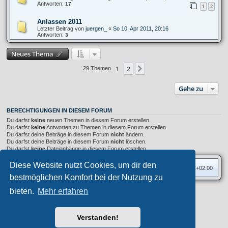
Antworten:
17
1
2
Anlassen 2011
Letzter Beitrag von
juergen_
«
So 10. Apr 2011, 20:16
Antworten:
3
Neues Thema
1
2
Nächste
29 Themen
Gehe zu
BERECHTIGUNGEN IN DIESEM FORUM
Du darfst
keine
neuen Themen in diesem Forum erstellen.
Du darfst
keine
Antworten zu Themen in diesem Forum erstellen.
Du darfst deine Beiträge in diesem Forum
nicht
ändern.
Du darfst deine Beiträge in diesem Forum
nicht
löschen.
Du darfst
keine
Dateianhänge in diesem Forum erstellen.
Diese Website nutzt Cookies, um dir den
Foren-Übersicht
Alle Zeiten sind
UTC+02:00
bestmöglichen Komfort bei der Nutzung zu
bieten.
Mehr erfahren
Privates Forum ©
motorang
E-Mail
Aero
style developed for phpBB
Powered by
phpBB
® Forum Software © phpBB Limited
Verstanden!
Deutsche Übersetzung durch
phpBB.de