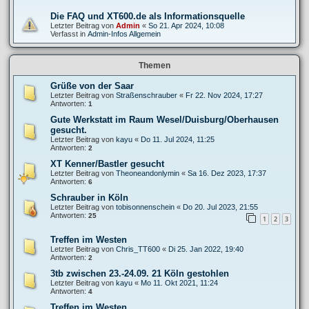
Die FAQ und XT600.de als Informationsquelle
Letzter Beitrag von
Admin
«
So 21. Apr 2024, 10:08
Verfasst in
Admin-Infos Allgemein
Themen
Grüße von der Saar
Letzter Beitrag von
Straßenschrauber
«
Fr 22. Nov 2024, 17:27
Antworten:
1
Gute Werkstatt im Raum Wesel/Duisburg/Oberhausen
gesucht.
Letzter Beitrag von
kayu
«
Do 11. Jul 2024, 11:25
Antworten:
2
XT Kenner/Bastler gesucht
Letzter Beitrag von
Theoneandonlymin
«
Sa 16. Dez 2023, 17:37
Antworten:
6
Schrauber in Köln
Letzter Beitrag von
tobisonnenschein
«
Do 20. Jul 2023, 21:55
Antworten:
25
1
2
3
Treffen im Westen
Letzter Beitrag von
Chris_TT600
«
Di 25. Jan 2022, 19:40
Antworten:
2
3tb zwischen 23.-24.09. 21 Köln gestohlen
Letzter Beitrag von
kayu
«
Mo 11. Okt 2021, 11:24
Antworten:
4
Treffen im Westen