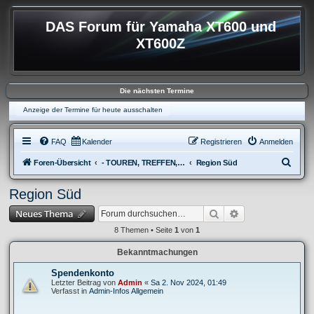
DAS Forum für Yamaha XT600 und
XT600Z
Die nächsten Termine
Anzeige der Termine für heute ausschalten
FAQ
Kalender
Registrieren
Anmelden
S
Foren-Übersicht
- TOUREN, TREFFEN, REISEBERICHTE & REGIONALES
Region Süd
u
Region Süd
c
Suche
Erweiterte Suche
Neues Thema
h
e
8 Themen • Seite
1
von
1
Bekanntmachungen
Spendenkonto
Letzter Beitrag von
Admin
«
Sa 2. Nov 2024, 01:49
Verfasst in
Admin-Infos Allgemein