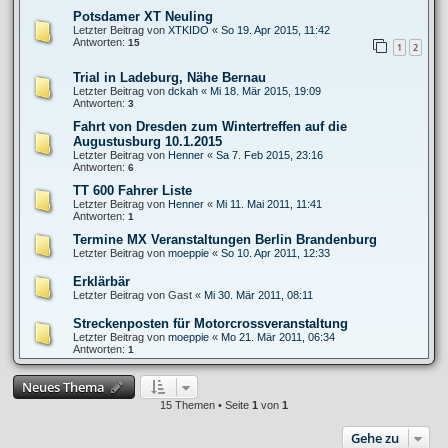
Potsdamer XT Neuling
Letzter Beitrag von
XTKIDO
«
So 19. Apr 2015, 11:42
Antworten:
15
1
2
Trial in Ladeburg, Nähe Bernau
Letzter Beitrag von
dckah
«
Mi 18. Mär 2015, 19:09
Antworten:
3
Fahrt von Dresden zum Wintertreffen auf die
Augustusburg 10.1.2015
Letzter Beitrag von
Henner
«
Sa 7. Feb 2015, 23:16
Antworten:
6
TT 600 Fahrer Liste
Letzter Beitrag von
Henner
«
Mi 11. Mai 2011, 11:41
Antworten:
1
Termine MX Veranstaltungen Berlin Brandenburg
Letzter Beitrag von
moeppie
«
So 10. Apr 2011, 12:33
Erklärbär
Letzter Beitrag von
Gast
«
Mi 30. Mär 2011, 08:11
Streckenposten für Motorcrossveranstaltung
Letzter Beitrag von
moeppie
«
Mo 21. Mär 2011, 06:34
Antworten:
1
Neues Thema
15 Themen • Seite
1
von
1
Gehe zu