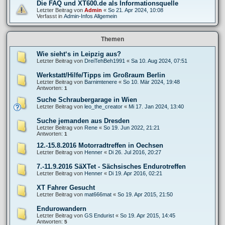
Die FAQ und XT600.de als Informationsquelle
Letzter Beitrag von
Admin
«
So 21. Apr 2024, 10:08
Verfasst in
Admin-Infos Allgemein
Themen
Wie sieht‘s in Leipzig aus?
Letzter Beitrag von
DreiTehBeh1991
«
Sa 10. Aug 2024, 07:51
Werkstatt/Hilfe/Tipps im Großraum Berlin
Letzter Beitrag von
Barnimtenere
«
So 10. Mär 2024, 19:48
Antworten:
1
Suche Schraubergarage in Wien
Letzter Beitrag von
leo_the_creator
«
Mi 17. Jan 2024, 13:40
Suche jemanden aus Dresden
Letzter Beitrag von
Rene
«
So 19. Jun 2022, 21:21
Antworten:
1
12.-15.8.2016 Motorradtreffen in Oechsen
Letzter Beitrag von
Henner
«
Di 26. Jul 2016, 20:27
7.-11.9.2016 SäXTet - Sächsisches Endurotreffen
Letzter Beitrag von
Henner
«
Di 19. Apr 2016, 02:21
XT Fahrer Gesucht
Letzter Beitrag von
mat666mat
«
So 19. Apr 2015, 21:50
Endurowandern
Letzter Beitrag von
GS Endurist
«
So 19. Apr 2015, 14:45
Antworten:
5