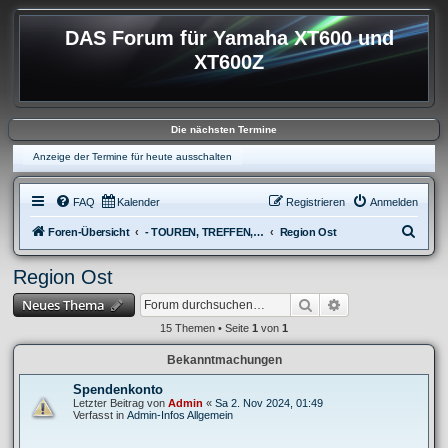
DAS Forum für Yamaha XT600 und
XT600Z
Die nächsten Termine
Anzeige der Termine für heute ausschalten
FAQ
Kalender
Registrieren
Anmelden
S
Foren-Übersicht
- TOUREN, TREFFEN, REISEBERICHTE & REGIONALES
Region Ost
u
Region Ost
c
Suche
Erweiterte Suche
Neues Thema
h
e
15 Themen • Seite
1
von
1
Bekanntmachungen
Spendenkonto
Letzter Beitrag von
Admin
«
Sa 2. Nov 2024, 01:49
Verfasst in
Admin-Infos Allgemein