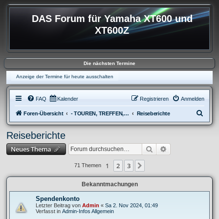
DAS Forum für Yamaha XT600 und
XT600Z
Die nächsten Termine
Anzeige der Termine für heute ausschalten
FAQ
Kalender
Registrieren
Anmelden
S
Foren-Übersicht
- TOUREN, TREFFEN, REISEBERICHTE & REGIONALES
Reiseberichte
u
Reiseberichte
c
Suche
Erweiterte Suche
Neues Thema
h
e
1
2
3
Nächste
71 Themen
Bekanntmachungen
Spendenkonto
Letzter Beitrag von
Admin
«
Sa 2. Nov 2024, 01:49
Verfasst in
Admin-Infos Allgemein