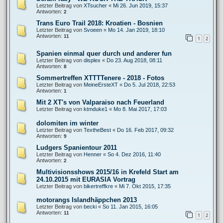
Letzter Beitrag von
XTsucher
«
Mi 26. Jun 2019, 15:37
Antworten:
2
Trans Euro Trail 2018: Kroatien - Bosnien
Letzter Beitrag von
Svoeen
«
Mo 14. Jan 2019, 18:10
Antworten:
11
1
2
Spanien einmal quer durch und anderer fun
Letzter Beitrag von
displex
«
Do 23. Aug 2018, 08:11
Antworten:
8
Sommertreffen XTTTTenere - 2018 - Fotos
Letzter Beitrag von
MeineErsteXT
«
Do 5. Jul 2018, 22:53
Antworten:
1
Mit 2 XT's von Valparaiso nach Feuerland
Letzter Beitrag von
ktmduke1
«
Mo 8. Mai 2017, 17:03
dolomiten im winter
Letzter Beitrag von
TextheBest
«
Do 16. Feb 2017, 09:32
Antworten:
9
Ludgers Spanientour 2011
Letzter Beitrag von
Henner
«
So 4. Dez 2016, 11:40
Antworten:
2
Multivisionsshows 2015/16 in Krefeld Start am
24.10.2015 mit EURASIA Vortrag
Letzter Beitrag von
bikertreffkre
«
Mi 7. Okt 2015, 17:35
motorangs Islandhäppchen 2013
Letzter Beitrag von
becki
«
So 11. Jan 2015, 16:05
Antworten:
11
1
2