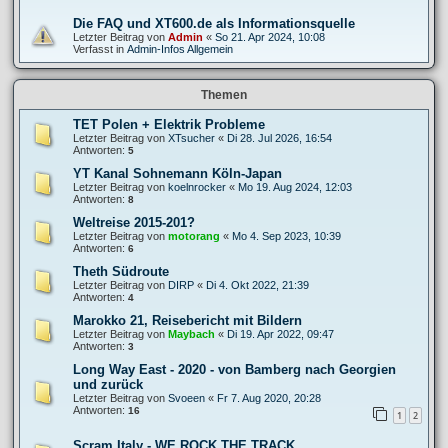
Die FAQ und XT600.de als Informationsquelle
Letzter Beitrag von
Admin
«
So 21. Apr 2024, 10:08
Verfasst in
Admin-Infos Allgemein
Themen
TET Polen + Elektrik Probleme
Letzter Beitrag von
XTsucher
«
Di 28. Jul 2026, 16:54
Antworten:
5
YT Kanal Sohnemann Köln-Japan
Letzter Beitrag von
koelnrocker
«
Mo 19. Aug 2024, 12:03
Antworten:
8
Weltreise 2015-201?
Letzter Beitrag von
motorang
«
Mo 4. Sep 2023, 10:39
Antworten:
6
Theth Südroute
Letzter Beitrag von
DIRP
«
Di 4. Okt 2022, 21:39
Antworten:
4
Marokko 21, Reisebericht mit Bildern
Letzter Beitrag von
Maybach
«
Di 19. Apr 2022, 09:47
Antworten:
3
Long Way East - 2020 - von Bamberg nach Georgien
und zurück
Letzter Beitrag von
Svoeen
«
Fr 7. Aug 2020, 20:28
Antworten:
16
1
2
Scram Italy - WE ROCK THE TRACK