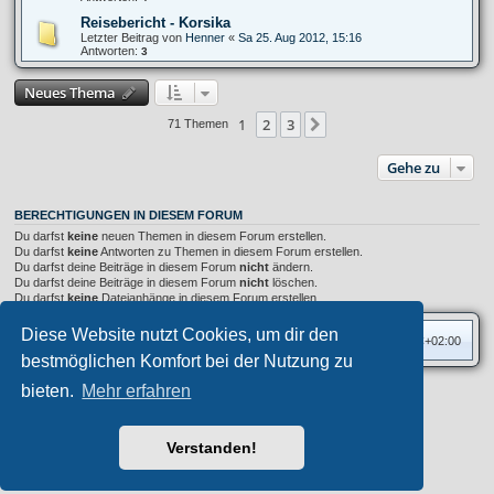
Reisebericht - Korsika
Letzter Beitrag von
Henner
«
Sa 25. Aug 2012, 15:16
Antworten:
3
Neues Thema
1
2
3
Nächste
71 Themen
Gehe zu
BERECHTIGUNGEN IN DIESEM FORUM
Du darfst
keine
neuen Themen in diesem Forum erstellen.
Du darfst
keine
Antworten zu Themen in diesem Forum erstellen.
Du darfst deine Beiträge in diesem Forum
nicht
ändern.
Du darfst deine Beiträge in diesem Forum
nicht
löschen.
Du darfst
keine
Dateianhänge in diesem Forum erstellen.
Diese Website nutzt Cookies, um dir den
Foren-Übersicht
Alle Zeiten sind
UTC+02:00
bestmöglichen Komfort bei der Nutzung zu
bieten.
Mehr erfahren
Privates Forum ©
motorang
E-Mail
Aero
style developed for phpBB
Powered by
phpBB
® Forum Software © phpBB Limited
Verstanden!
Deutsche Übersetzung durch
phpBB.de
Datenschutz
|
Nutzungsbedingungen