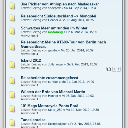
Joe Pichler von Äthiopien nach Madagaskar
Letzter Beitrag von
shovpow
«
So 14. Sep 2014, 01:34
Reisebericht Süddeutschland => Mongolei
Letzter Beitrag von
Henner
«
So 17. Aug 2014, 01:25
Schwarzes Meer umrunden im Winter
Letzter Beitrag von
motorang
«
Do 6. Mär 2014, 15:39
Antworten:
6
Reisebericht: Meine XT600-Tour von Berlin nach
Guinea-Bissau
Letzter Beitrag von
gamba
«
Mo 20. Jan 2014, 20:39
Antworten:
4
Island 2012
Letzter Beitrag von
Jolly_roger
«
Sa 9. Feb 2013, 13:37
Antworten:
11
1
2
Reiseberichte zusammengefasst
Letzter Beitrag von
ta-rider
«
Mo 21. Jan 2013, 14:20
Antworten:
4
Wüsten der Erde von Michael Martin
Letzter Beitrag von
Henner
«
Mi 26. Dez 2012, 19:03
Antworten:
1
10º Mega Motorcycle Ponta Porã
Letzter Beitrag von
raser_250
«
Mo 19. Nov 2012, 19:38
Antworten:
3
Tunesienreise
Letzter Beitrag von
Steindesigner
«
Fr 2. Nov 2012, 17:06
Antworten:
4