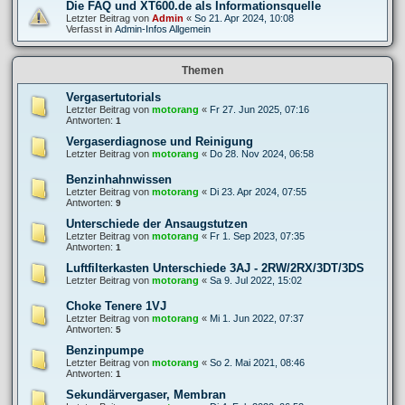
Die FAQ und XT600.de als Informationsquelle
Letzter Beitrag von
Admin
«
So 21. Apr 2024, 10:08
Verfasst in
Admin-Infos Allgemein
Themen
Vergasertutorials
Letzter Beitrag von
motorang
«
Fr 27. Jun 2025, 07:16
Antworten:
1
Vergaserdiagnose und Reinigung
Letzter Beitrag von
motorang
«
Do 28. Nov 2024, 06:58
Benzinhahnwissen
Letzter Beitrag von
motorang
«
Di 23. Apr 2024, 07:55
Antworten:
9
Unterschiede der Ansaugstutzen
Letzter Beitrag von
motorang
«
Fr 1. Sep 2023, 07:35
Antworten:
1
Luftfilterkasten Unterschiede 3AJ - 2RW/2RX/3DT/3DS
Letzter Beitrag von
motorang
«
Sa 9. Jul 2022, 15:02
Choke Tenere 1VJ
Letzter Beitrag von
motorang
«
Mi 1. Jun 2022, 07:37
Antworten:
5
Benzinpumpe
Letzter Beitrag von
motorang
«
So 2. Mai 2021, 08:46
Antworten:
1
Sekundärvergaser, Membran