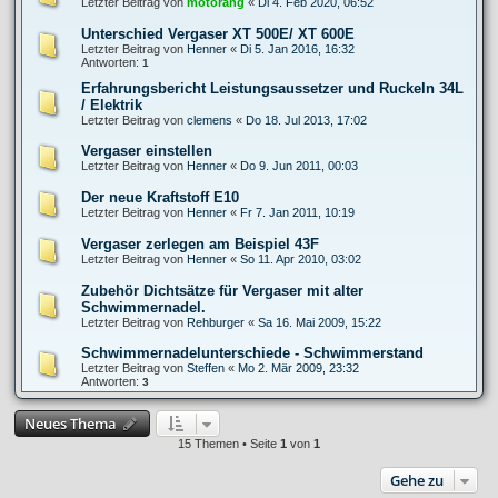
Letzter Beitrag von
motorang
«
Di 4. Feb 2020, 06:52
Unterschied Vergaser XT 500E/ XT 600E
Letzter Beitrag von
Henner
«
Di 5. Jan 2016, 16:32
Antworten:
1
Erfahrungsbericht Leistungsaussetzer und Ruckeln 34L
/ Elektrik
Letzter Beitrag von
clemens
«
Do 18. Jul 2013, 17:02
Vergaser einstellen
Letzter Beitrag von
Henner
«
Do 9. Jun 2011, 00:03
Der neue Kraftstoff E10
Letzter Beitrag von
Henner
«
Fr 7. Jan 2011, 10:19
Vergaser zerlegen am Beispiel 43F
Letzter Beitrag von
Henner
«
So 11. Apr 2010, 03:02
Zubehör Dichtsätze für Vergaser mit alter
Schwimmernadel.
Letzter Beitrag von
Rehburger
«
Sa 16. Mai 2009, 15:22
Schwimmernadelunterschiede - Schwimmerstand
Letzter Beitrag von
Steffen
«
Mo 2. Mär 2009, 23:32
Antworten:
3
Neues Thema
15 Themen • Seite
1
von
1
Gehe zu