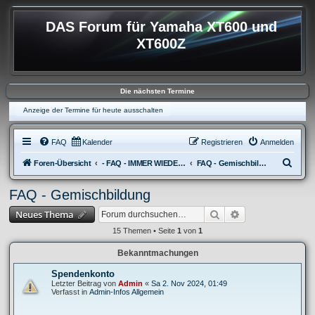
DAS Forum für Yamaha XT600 und
XT600Z
Die nächsten Termine
Anzeige der Termine für heute ausschalten
FAQ
Kalender
Registrieren
Anmelden
S
Foren-Übersicht
- FAQ - IMMER WIEDER AUFKOMMENDE FRAGEN
FAQ - Gemischbildung
u
FAQ - Gemischbildung
c
Suche
Erweiterte Suche
Neues Thema
h
e
15 Themen • Seite
1
von
1
Bekanntmachungen
Spendenkonto
Letzter Beitrag von
Admin
«
Sa 2. Nov 2024, 01:49
Verfasst in
Admin-Infos Allgemein