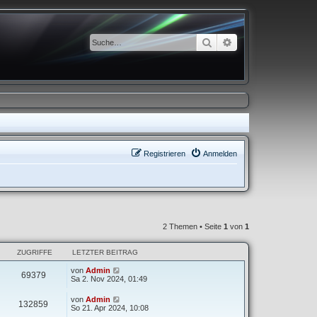
Suche
Erweiterte Suche
Registrieren
Anmelden
2 Themen • Seite
1
von
1
ZUGRIFFE
LETZTER BEITRAG
von
Admin
69379
Sa 2. Nov 2024, 01:49
von
Admin
132859
So 21. Apr 2024, 10:08