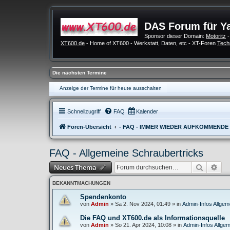
DAS Forum für Y
Sponsor dieser Domain:
Motoritz
-
XT600.de
- Home of XT600 - Werkstatt, Daten, etc - XT-Foren
Tech
Die nächsten Termine
Anzeige der Termine für heute ausschalten
Schnellzugriff
FAQ
Kalender
Foren-Übersicht
- FAQ - IMMER WIEDER AUFKOMMENDE
FAQ - Allgemeine Schraubertricks
Suche
Erw
Neues Thema
BEKANNTMACHUNGEN
Spendenkonto
von
Admin
»
Sa 2. Nov 2024, 01:49
» in
Admin-Infos Allgem
Die FAQ und XT600.de als Informationsquelle
von
Admin
»
So 21. Apr 2024, 10:08
» in
Admin-Infos Allgem