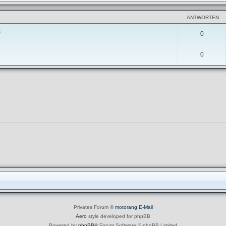
ANTWORTEN
t
0
0
Privates Forum ©
motorang
E-Mail
Aero
style developed for phpBB
Powered by
phpBB
® Forum Software © phpBB Limited