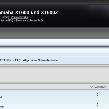
amaha XT600 und XT600Z
 Hosting:
Peaknetworks
nische FAQ
- Motorangs
Foren-FAQ
 FRAGEN
FAQ - Allgemeine Schraubertricks
eiterte Suche
ANTWORTEN
0
ein
0
ein