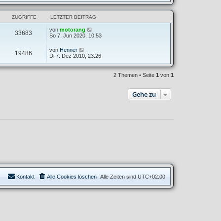
ZUGRIFFE
LETZTER BEITRAG
von
motorang
33683
So 7. Jun 2020, 10:53
von
Henner
19486
Di 7. Dez 2010, 23:26
2 Themen • Seite
1
von
1
Gehe zu
Kontakt
Alle Cookies löschen
Alle Zeiten sind
UTC+02:00