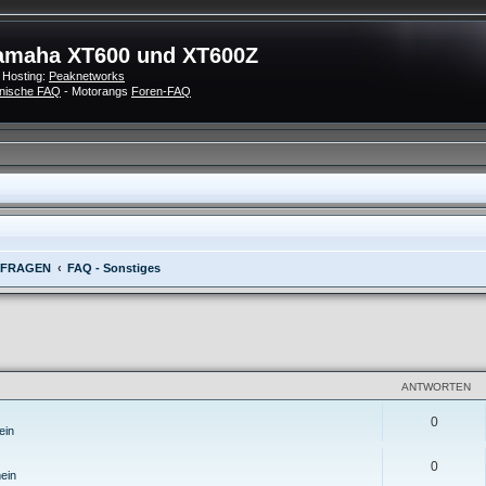
amaha XT600 und XT600Z
 Hosting:
Peaknetworks
nische FAQ
- Motorangs
Foren-FAQ
 FRAGEN
FAQ - Sonstiges
eiterte Suche
ANTWORTEN
0
ein
0
ein