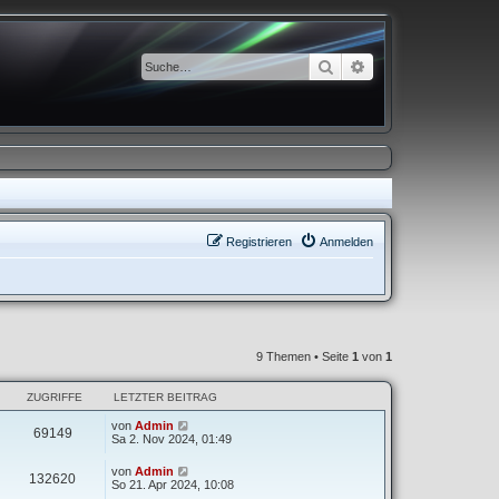
Suche
Erweiterte Suche
Registrieren
Anmelden
9 Themen • Seite
1
von
1
ZUGRIFFE
LETZTER BEITRAG
von
Admin
69149
Sa 2. Nov 2024, 01:49
von
Admin
132620
So 21. Apr 2024, 10:08