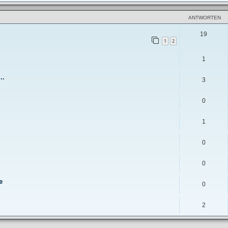
ANTWORTEN
19
1
2
1
..
3
0
1
0
0
e
0
2