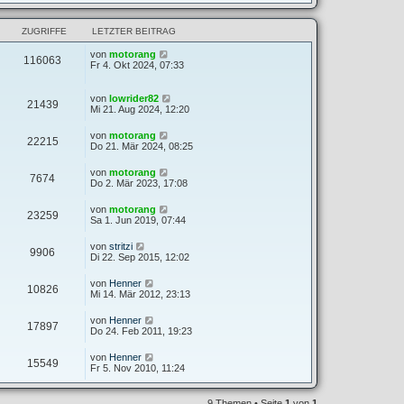
ZUGRIFFE
LETZTER BEITRAG
von
motorang
116063
Fr 4. Okt 2024, 07:33
von
lowrider82
21439
Mi 21. Aug 2024, 12:20
von
motorang
22215
Do 21. Mär 2024, 08:25
von
motorang
7674
Do 2. Mär 2023, 17:08
von
motorang
23259
Sa 1. Jun 2019, 07:44
von
stritzi
9906
Di 22. Sep 2015, 12:02
von
Henner
10826
Mi 14. Mär 2012, 23:13
von
Henner
17897
Do 24. Feb 2011, 19:23
von
Henner
15549
Fr 5. Nov 2010, 11:24
9 Themen • Seite
1
von
1