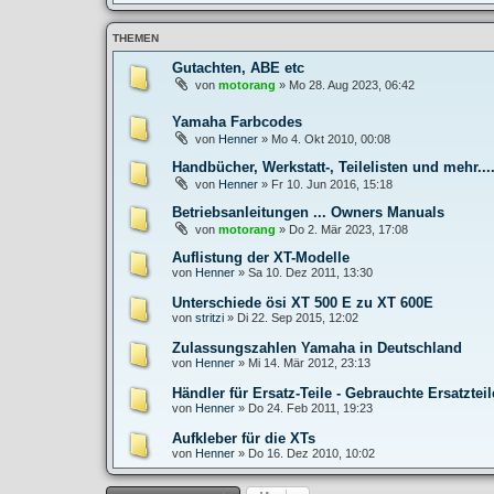
THEMEN
Gutachten, ABE etc
von
motorang
»
Mo 28. Aug 2023, 06:42
Yamaha Farbcodes
von
Henner
»
Mo 4. Okt 2010, 00:08
Handbücher, Werkstatt-, Teilelisten und mehr....
von
Henner
»
Fr 10. Jun 2016, 15:18
Betriebsanleitungen ... Owners Manuals
von
motorang
»
Do 2. Mär 2023, 17:08
Auflistung der XT-Modelle
von
Henner
»
Sa 10. Dez 2011, 13:30
Unterschiede ösi XT 500 E zu XT 600E
von
stritzi
»
Di 22. Sep 2015, 12:02
Zulassungszahlen Yamaha in Deutschland
von
Henner
»
Mi 14. Mär 2012, 23:13
Händler für Ersatz-Teile - Gebrauchte Ersatzteil
von
Henner
»
Do 24. Feb 2011, 19:23
Aufkleber für die XTs
von
Henner
»
Do 16. Dez 2010, 10:02