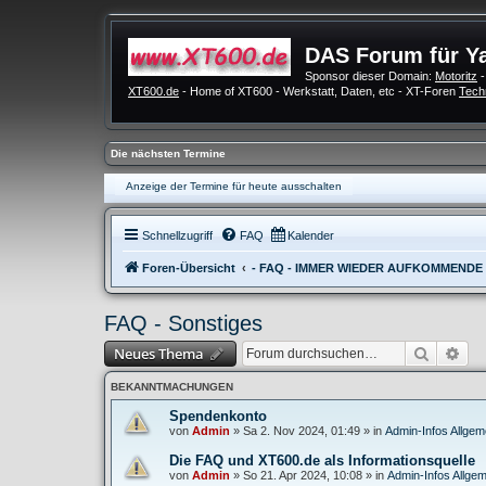
DAS Forum für Y
Sponsor dieser Domain:
Motoritz
-
XT600.de
- Home of XT600 - Werkstatt, Daten, etc - XT-Foren
Tech
Die nächsten Termine
Anzeige der Termine für heute ausschalten
Schnellzugriff
FAQ
Kalender
Foren-Übersicht
- FAQ - IMMER WIEDER AUFKOMMENDE
FAQ - Sonstiges
Suche
Erw
Neues Thema
BEKANNTMACHUNGEN
Spendenkonto
von
Admin
»
Sa 2. Nov 2024, 01:49
» in
Admin-Infos Allgem
Die FAQ und XT600.de als Informationsquelle
von
Admin
»
So 21. Apr 2024, 10:08
» in
Admin-Infos Allgem