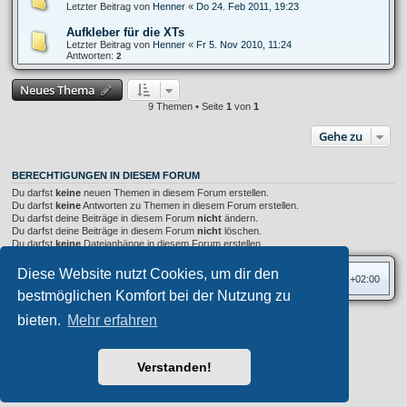
Letzter Beitrag von
Henner
«
Do 24. Feb 2011, 19:23
Aufkleber für die XTs
Letzter Beitrag von
Henner
«
Fr 5. Nov 2010, 11:24
Antworten:
2
Neues Thema
9 Themen • Seite
1
von
1
Gehe zu
BERECHTIGUNGEN IN DIESEM FORUM
Du darfst
keine
neuen Themen in diesem Forum erstellen.
Du darfst
keine
Antworten zu Themen in diesem Forum erstellen.
Du darfst deine Beiträge in diesem Forum
nicht
ändern.
Du darfst deine Beiträge in diesem Forum
nicht
löschen.
Du darfst
keine
Dateianhänge in diesem Forum erstellen.
Diese Website nutzt Cookies, um dir den
Foren-Übersicht
Alle Zeiten sind
UTC+02:00
bestmöglichen Komfort bei der Nutzung zu
bieten.
Mehr erfahren
Privates Forum ©
motorang
E-Mail
Aero
style developed for phpBB
Powered by
phpBB
® Forum Software © phpBB Limited
Verstanden!
Deutsche Übersetzung durch
phpBB.de
Datenschutz
|
Nutzungsbedingungen