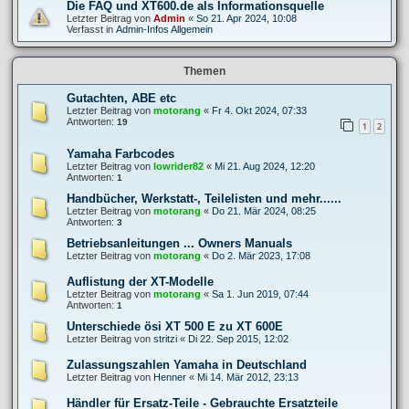
Die FAQ und XT600.de als Informationsquelle
Letzter Beitrag von
Admin
«
So 21. Apr 2024, 10:08
Verfasst in
Admin-Infos Allgemein
Themen
Gutachten, ABE etc
Letzter Beitrag von
motorang
«
Fr 4. Okt 2024, 07:33
Antworten:
19
1
2
Yamaha Farbcodes
Letzter Beitrag von
lowrider82
«
Mi 21. Aug 2024, 12:20
Antworten:
1
Handbücher, Werkstatt-, Teilelisten und mehr......
Letzter Beitrag von
motorang
«
Do 21. Mär 2024, 08:25
Antworten:
3
Betriebsanleitungen ... Owners Manuals
Letzter Beitrag von
motorang
«
Do 2. Mär 2023, 17:08
Auflistung der XT-Modelle
Letzter Beitrag von
motorang
«
Sa 1. Jun 2019, 07:44
Antworten:
1
Unterschiede ösi XT 500 E zu XT 600E
Letzter Beitrag von
stritzi
«
Di 22. Sep 2015, 12:02
Zulassungszahlen Yamaha in Deutschland
Letzter Beitrag von
Henner
«
Mi 14. Mär 2012, 23:13
Händler für Ersatz-Teile - Gebrauchte Ersatzteile