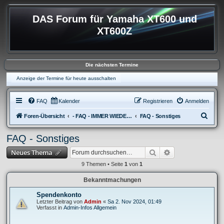
DAS Forum für Yamaha XT600 und
XT600Z
Die nächsten Termine
Anzeige der Termine für heute ausschalten
FAQ
Kalender
Registrieren
Anmelden
S
Foren-Übersicht
- FAQ - IMMER WIEDER AUFKOMMENDE FRAGEN
FAQ - Sonstiges
u
FAQ - Sonstiges
c
Suche
Erweiterte Suche
Neues Thema
h
e
9 Themen • Seite
1
von
1
Bekanntmachungen
Spendenkonto
Letzter Beitrag von
Admin
«
Sa 2. Nov 2024, 01:49
Verfasst in
Admin-Infos Allgemein