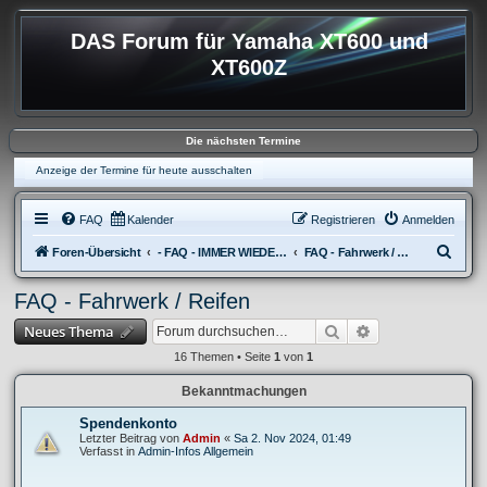
DAS Forum für Yamaha XT600 und
XT600Z
Die nächsten Termine
Anzeige der Termine für heute ausschalten
FAQ
Kalender
Registrieren
Anmelden
S
Foren-Übersicht
- FAQ - IMMER WIEDER AUFKOMMENDE FRAGEN
FAQ - Fahrwerk / Reifen
u
FAQ - Fahrwerk / Reifen
c
Suche
Erweiterte Suche
Neues Thema
h
e
16 Themen • Seite
1
von
1
Bekanntmachungen
Spendenkonto
Letzter Beitrag von
Admin
«
Sa 2. Nov 2024, 01:49
Verfasst in
Admin-Infos Allgemein