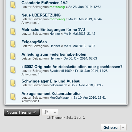
Geänderte Fußrasten 1VJ
Letzter Beitrag von
motorang
«
So 23. Jun 2019, 12:54
Neue ÜBERSETZUNG
Letzter Beitrag von
motorang
«
Mo 13. Mai 2019, 10:44
Antworten:
6
Metrische Eintragungen für ne 1VJ
Letzter Beitrag von
Henner
«
Mo 9. Mai 2016, 21:42
Felgengrößen
Letzter Beitrag von
Henner
«
Mo 9. Mai 2016, 14:57
Anleitung zum Federbeinüberholen
Letzter Beitrag von
Henner
«
Do 30. Okt 2014, 02:03
xt600Z Originale Antriebskette offen oder geschlossen?
Letzter Beitrag von
Bytebandit1969
«
Fr 10. Jan 2014, 14:28
Antworten:
4
Schwingelager Ein- und Ausbau
Letzter Beitrag von
holgeraushh
«
So 7. Nov 2010, 01:35
Anzugsmoment Kettenradmutter
Letzter Beitrag von
MoeDaMaster
«
Sa 10. Apr 2010, 13:41
Antworten:
1
Neues Thema
16 Themen • Seite
1
von
1
Gehe zu