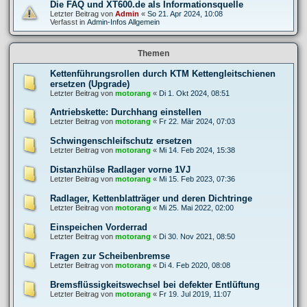
Die FAQ und XT600.de als Informationsquelle
Letzter Beitrag von
Admin
«
So 21. Apr 2024, 10:08
Verfasst in
Admin-Infos Allgemein
Themen
Kettenführungsrollen durch KTM Kettengleitschienen
ersetzen (Upgrade)
Letzter Beitrag von
motorang
«
Di 1. Okt 2024, 08:51
Antriebskette: Durchhang einstellen
Letzter Beitrag von
motorang
«
Fr 22. Mär 2024, 07:03
Schwingenschleifschutz ersetzen
Letzter Beitrag von
motorang
«
Mi 14. Feb 2024, 15:38
Distanzhülse Radlager vorne 1VJ
Letzter Beitrag von
motorang
«
Mi 15. Feb 2023, 07:36
Radlager, Kettenblatträger und deren Dichtringe
Letzter Beitrag von
motorang
«
Mi 25. Mai 2022, 02:00
Einspeichen Vorderrad
Letzter Beitrag von
motorang
«
Di 30. Nov 2021, 08:50
Fragen zur Scheibenbremse
Letzter Beitrag von
motorang
«
Di 4. Feb 2020, 08:08
Bremsflüssigkeitswechsel bei defekter Entlüftung
Letzter Beitrag von
motorang
«
Fr 19. Jul 2019, 11:07