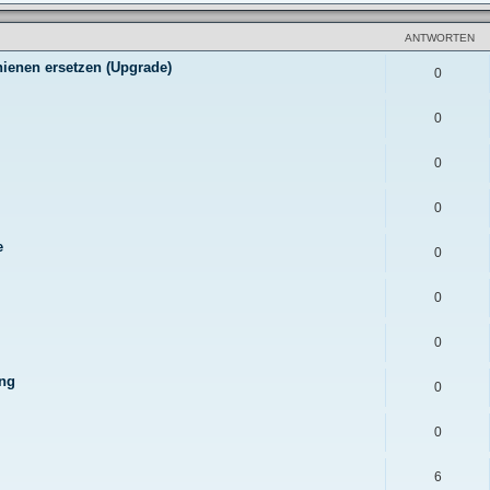
ANTWORTEN
hienen ersetzen (Upgrade)
0
0
0
0
e
0
0
0
ung
0
0
6