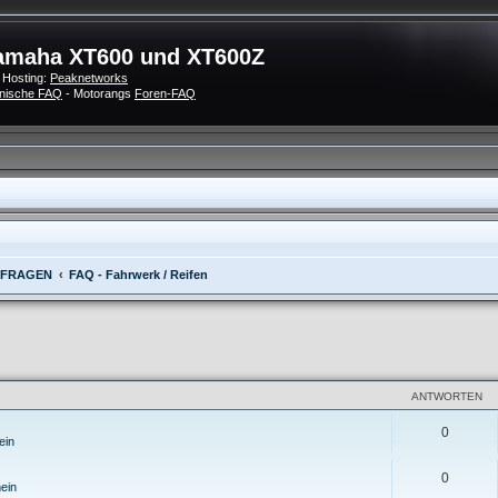
amaha XT600 und XT600Z
 Hosting:
Peaknetworks
nische FAQ
- Motorangs
Foren-FAQ
 FRAGEN
FAQ - Fahrwerk / Reifen
eiterte Suche
ANTWORTEN
0
ein
0
ein