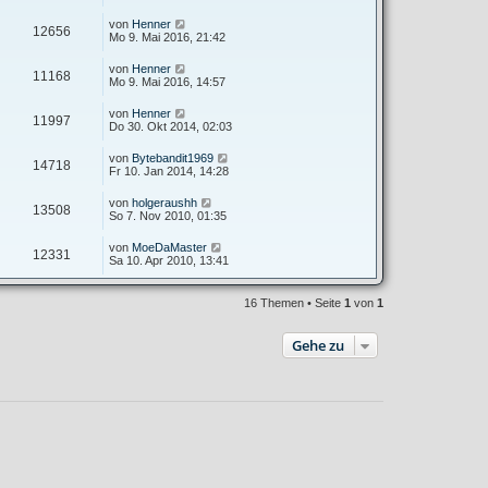
von
Henner
12656
Mo 9. Mai 2016, 21:42
von
Henner
11168
Mo 9. Mai 2016, 14:57
von
Henner
11997
Do 30. Okt 2014, 02:03
von
Bytebandit1969
14718
Fr 10. Jan 2014, 14:28
von
holgeraushh
13508
So 7. Nov 2010, 01:35
von
MoeDaMaster
12331
Sa 10. Apr 2010, 13:41
16 Themen • Seite
1
von
1
Gehe zu