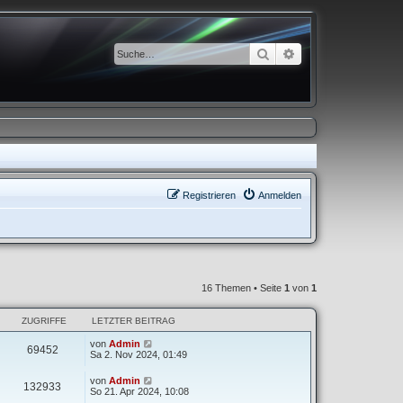
Suche
Erweiterte Suche
Registrieren
Anmelden
16 Themen • Seite
1
von
1
ZUGRIFFE
LETZTER BEITRAG
von
Admin
69452
Sa 2. Nov 2024, 01:49
von
Admin
132933
So 21. Apr 2024, 10:08