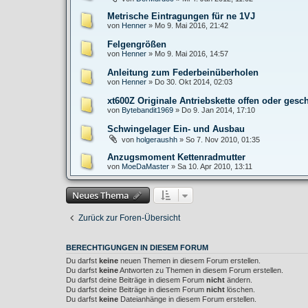
Metrische Eintragungen für ne 1VJ
von
Henner
»
Mo 9. Mai 2016, 21:42
Felgengrößen
von
Henner
»
Mo 9. Mai 2016, 14:57
Anleitung zum Federbeinüberholen
von
Henner
»
Do 30. Okt 2014, 02:03
xt600Z Originale Antriebskette offen oder ges
von
Bytebandit1969
»
Do 9. Jan 2014, 17:10
Schwingelager Ein- und Ausbau
von
holgeraushh
»
So 7. Nov 2010, 01:35
Anzugsmoment Kettenradmutter
von
MoeDaMaster
»
Sa 10. Apr 2010, 13:11
Neues Thema
Zurück zur Foren-Übersicht
BERECHTIGUNGEN IN DIESEM FORUM
Du darfst
keine
neuen Themen in diesem Forum erstellen.
Du darfst
keine
Antworten zu Themen in diesem Forum erstellen.
Du darfst deine Beiträge in diesem Forum
nicht
ändern.
Du darfst deine Beiträge in diesem Forum
nicht
löschen.
Du darfst
keine
Dateianhänge in diesem Forum erstellen.