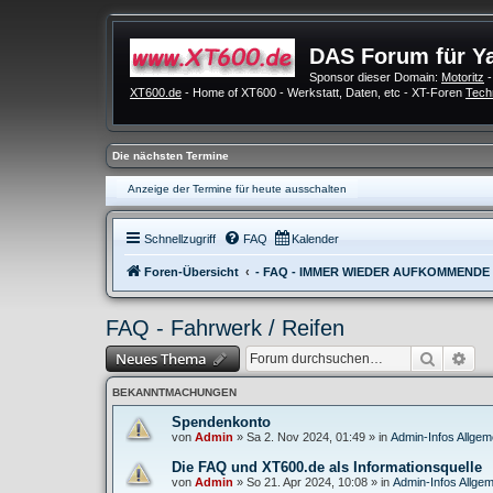
DAS Forum für Y
Sponsor dieser Domain:
Motoritz
-
XT600.de
- Home of XT600 - Werkstatt, Daten, etc - XT-Foren
Tech
Die nächsten Termine
Anzeige der Termine für heute ausschalten
Schnellzugriff
FAQ
Kalender
Foren-Übersicht
- FAQ - IMMER WIEDER AUFKOMMENDE
FAQ - Fahrwerk / Reifen
Suche
Erw
Neues Thema
BEKANNTMACHUNGEN
Spendenkonto
von
Admin
»
Sa 2. Nov 2024, 01:49
» in
Admin-Infos Allgem
Die FAQ und XT600.de als Informationsquelle
von
Admin
»
So 21. Apr 2024, 10:08
» in
Admin-Infos Allgem