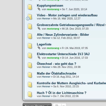
Kupplungswissen
von
motorang
»
So 7. Jun 2020, 10:14
Video - Motor zerlegen und wiederaufbau
von
Henner
»
Mo 16. Mär 2020, 12:27
Grobverzahnte Getriebeausgangswelle / Ritzel 
von
motorang
»
Mi 18. Dez 2019, 07:20
Alte / Neue Zylindervariante - Bilder
von
Henner
»
So 12. Feb 2012, 00:47
Lagerliste
von
motorang
»
Fr 24. Mai 2019, 07:35
Elektrostarter Unterschiede 1VJ 3AJ
von
motorang
»
Di 14. Jun 2016, 17:33
Ölwechsel - wie geht das ?
von
Henner
»
Mo 28. Nov 2011, 19:38
Maße der Ölablaßschraube
von
Henner
»
Di 16. Aug 2011, 14:14
Kontrolle der Muttern Ausgleichs- und Kurbelw
von
Henner
»
Sa 6. Nov 2010, 23:15
Huch ? Öl in der Lichtmaschine ?
von
Henner
»
Do 7. Okt 2010, 22:06
Neues Thema