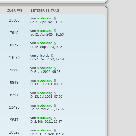
ZUGRIFFE
LETZTER BEITRAG
von
motorang
25303
So 21. Apr 2024, 11:20
von
motorang
7915
So 21. Apr 2024, 10:53
von
motorang
8272
Fr 15. Sep 2023, 09:31
von
chico-de
14670
Di 27. Dez 2022, 19:36
von
motorang
9388
Di 5. Jul 2022, 09:25
von
motorang
9893
Di 13. Jul 2021, 08:07
von
motorang
8797
Di 13. Jul 2021, 07:29
von
motorang
12495
Sa 22. Mai 2021, 12:26
von
motorang
9847
Di 2. Mär 2021, 10:37
von
motorang
10527
Fr 30. Okt 2020, 10:12