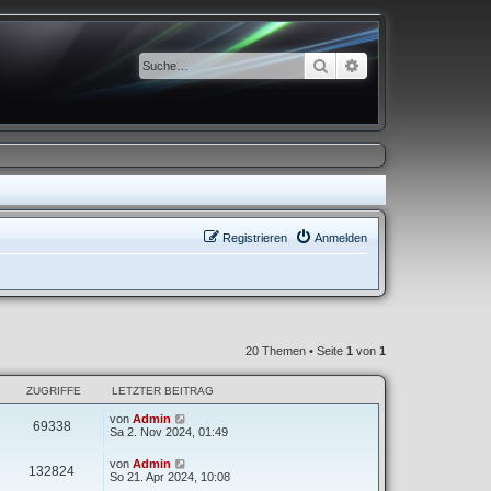
Suche
Erweiterte Suche
Registrieren
Anmelden
20 Themen • Seite
1
von
1
ZUGRIFFE
LETZTER BEITRAG
von
Admin
69338
Sa 2. Nov 2024, 01:49
von
Admin
132824
So 21. Apr 2024, 10:08