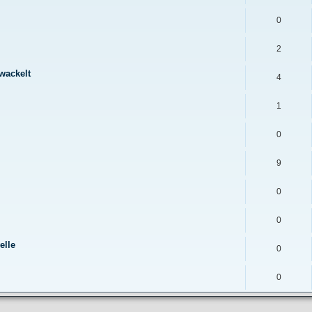
0
2
wackelt
4
1
0
9
0
0
elle
0
0