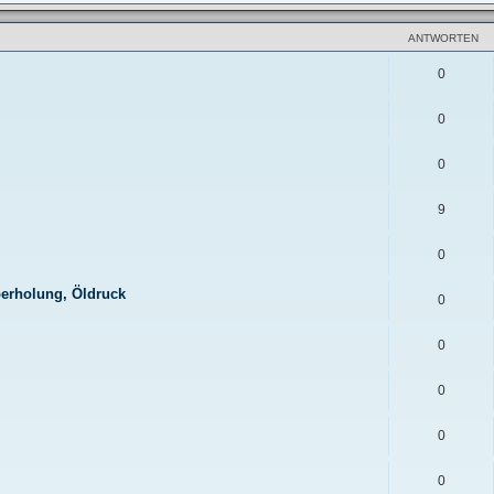
ANTWORTEN
0
0
0
9
0
berholung, Öldruck
0
0
0
0
0