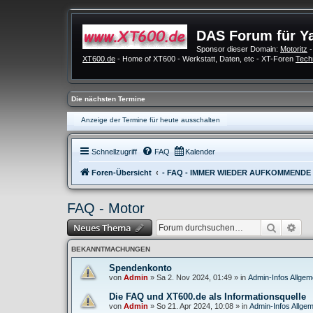
DAS Forum für Y
Sponsor dieser Domain:
Motoritz
-
XT600.de
- Home of XT600 - Werkstatt, Daten, etc - XT-Foren
Tech
Die nächsten Termine
Anzeige der Termine für heute ausschalten
Schnellzugriff
FAQ
Kalender
Foren-Übersicht
- FAQ - IMMER WIEDER AUFKOMMENDE
FAQ - Motor
Suche
Erw
Neues Thema
BEKANNTMACHUNGEN
Spendenkonto
von
Admin
»
Sa 2. Nov 2024, 01:49
» in
Admin-Infos Allgem
Die FAQ und XT600.de als Informationsquelle
von
Admin
»
So 21. Apr 2024, 10:08
» in
Admin-Infos Allgem