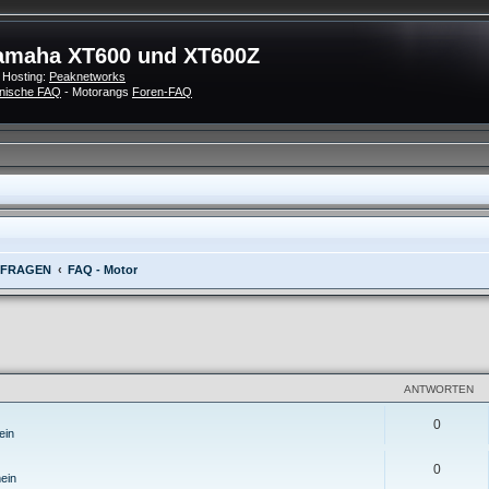
amaha XT600 und XT600Z
 Hosting:
Peaknetworks
nische FAQ
- Motorangs
Foren-FAQ
 FRAGEN
FAQ - Motor
eiterte Suche
ANTWORTEN
0
ein
0
ein