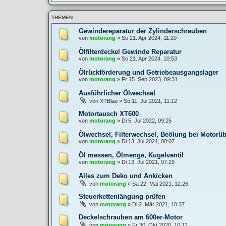
THEMEN
Gewindereparatur der Zylinderschrauben
von
motorang
»
So 21. Apr 2024, 11:20
Ölfilterdeckel Gewinde Reparatur
von
motorang
»
So 21. Apr 2024, 10:53
Ölrückförderung und Getriebeausgangslager
von
motorang
»
Fr 15. Sep 2023, 09:31
Ausführlicher Ölwechsel
von
XTBlau
»
So 11. Jul 2021, 11:12
Motortausch XT600
von
motorang
»
Di 5. Jul 2022, 09:25
Ölwechsel, Filterwechsel, Beölung bei Motorü
von
motorang
»
Di 13. Jul 2021, 08:07
Öl messen, Ölmenge, Kugelventil
von
motorang
»
Di 13. Jul 2021, 07:29
Alles zum Deko und Ankicken
von
motorang
»
Sa 22. Mai 2021, 12:26
Steuerkettenlängung prüfen
von
motorang
»
Di 2. Mär 2021, 10:37
Deckelschrauben am 600er-Motor
von
motorang
»
Fr 30. Okt 2020, 10:12