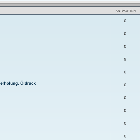
ANTWORTEN
0
0
0
9
0
berholung, Öldruck
0
0
0
0
0