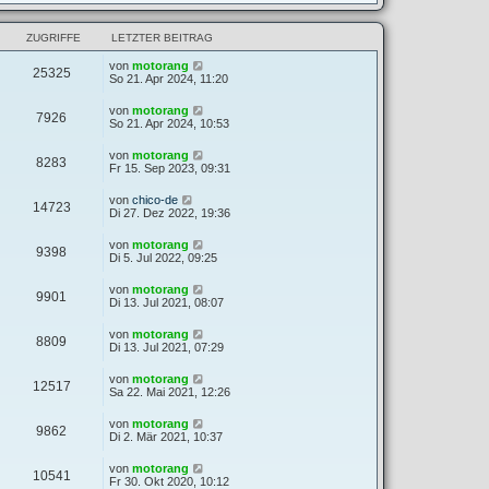
ZUGRIFFE
LETZTER BEITRAG
von
motorang
25325
So 21. Apr 2024, 11:20
von
motorang
7926
So 21. Apr 2024, 10:53
von
motorang
8283
Fr 15. Sep 2023, 09:31
von
chico-de
14723
Di 27. Dez 2022, 19:36
von
motorang
9398
Di 5. Jul 2022, 09:25
von
motorang
9901
Di 13. Jul 2021, 08:07
von
motorang
8809
Di 13. Jul 2021, 07:29
von
motorang
12517
Sa 22. Mai 2021, 12:26
von
motorang
9862
Di 2. Mär 2021, 10:37
von
motorang
10541
Fr 30. Okt 2020, 10:12