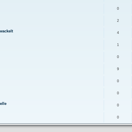
0
2
wackelt
4
1
0
9
0
0
elle
0
0