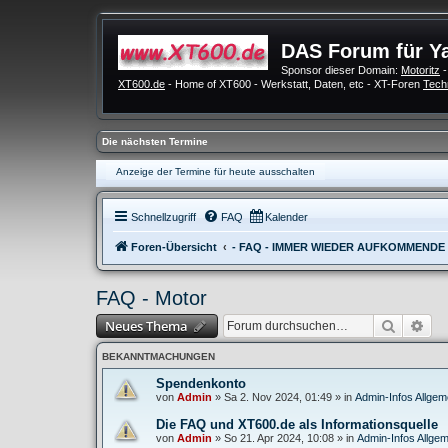
DAS Forum für Y
Sponsor dieser Domain:
Motoritz
-
XT600.de
- Home of XT600 - Werkstatt, Daten, etc - XT-Foren
Tech
Die nächsten Termine
Anzeige der Termine für heute ausschalten
Schnellzugriff
FAQ
Kalender
Foren-Übersicht
- FAQ - IMMER WIEDER AUFKOMMENDE
FAQ - Motor
Suche
Erw
Neues Thema
BEKANNTMACHUNGEN
Spendenkonto
von
Admin
»
Sa 2. Nov 2024, 01:49
» in
Admin-Infos Allgem
Die FAQ und XT600.de als Informationsquelle
von
Admin
»
So 21. Apr 2024, 10:08
» in
Admin-Infos Allgem