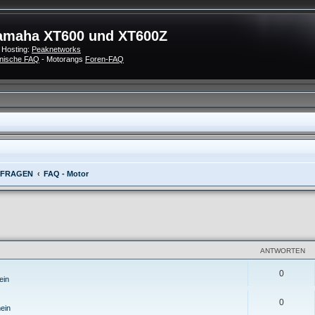
amaha XT600 und XT600Z
 Hosting:
Peaknetworks
nische FAQ
- Motorangs
Foren-FAQ
 FRAGEN
FAQ - Motor
eiterte Suche
ANTWORTEN
0
ein
0
ein