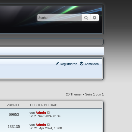
Suche
Erweiterte Suche
Registrieren
Anmelden
20 Themen • Seite
1
von
1
ZUGRIFFE
LETZTER BEITRAG
von
Admin
69653
Sa 2. Nov 2024, 01:49
von
Admin
133135
So 21. Apr 2024, 10:08