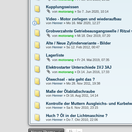
Kupplungswissen
von
motorang
»
So 7. Jun 2020, 10:14
Video - Motor zerlegen und wiederaufbau
von
Henner
»
Mo 16. Mär 2020, 12:27
Grobverzahnte Getriebeausgangswelle / Ritzel 
von
motorang
»
Mi 18. Dez 2019, 07:20
Alte / Neue Zylindervariante - Bilder
von
Henner
»
So 12. Feb 2012, 00:47
Lagerliste
von
motorang
»
Fr 24. Mai 2019, 07:35
Elektrostarter Unterschiede 1VJ 3AJ
von
motorang
»
Di 14. Jun 2016, 17:33
Ölwechsel - wie geht das ?
von
Henner
»
Mo 28. Nov 2011, 19:38
Maße der Ölablaßschraube
von
Henner
»
Di 16. Aug 2011, 14:14
Kontrolle der Muttern Ausgleichs- und Kurbelw
von
Henner
»
Sa 6. Nov 2010, 23:15
Huch ? Öl in der Lichtmaschine ?
von
Henner
»
Do 7. Okt 2010, 22:06
Neues Thema