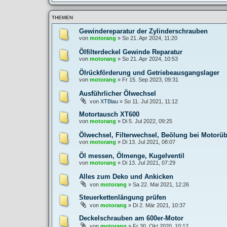
THEMEN
Gewindereparatur der Zylinderschrauben
von
motorang
»
So 21. Apr 2024, 11:20
Ölfilterdeckel Gewinde Reparatur
von
motorang
»
So 21. Apr 2024, 10:53
Ölrückförderung und Getriebeausgangslager
von
motorang
»
Fr 15. Sep 2023, 09:31
Ausführlicher Ölwechsel
von
XTBlau
»
So 11. Jul 2021, 11:12
Motortausch XT600
von
motorang
»
Di 5. Jul 2022, 09:25
Ölwechsel, Filterwechsel, Beölung bei Motorü
von
motorang
»
Di 13. Jul 2021, 08:07
Öl messen, Ölmenge, Kugelventil
von
motorang
»
Di 13. Jul 2021, 07:29
Alles zum Deko und Ankicken
von
motorang
»
Sa 22. Mai 2021, 12:26
Steuerkettenlängung prüfen
von
motorang
»
Di 2. Mär 2021, 10:37
Deckelschrauben am 600er-Motor
von
motorang
»
Fr 30. Okt 2020, 10:12