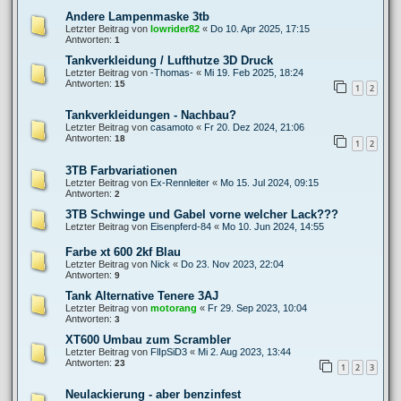
Andere Lampenmaske 3tb
Letzter Beitrag von
lowrider82
«
Do 10. Apr 2025, 17:15
Antworten:
1
Tankverkleidung / Lufthutze 3D Druck
Letzter Beitrag von
-Thomas-
«
Mi 19. Feb 2025, 18:24
Antworten:
15
1
2
Tankverkleidungen - Nachbau?
Letzter Beitrag von
casamoto
«
Fr 20. Dez 2024, 21:06
Antworten:
18
1
2
3TB Farbvariationen
Letzter Beitrag von
Ex-Rennleiter
«
Mo 15. Jul 2024, 09:15
Antworten:
2
3TB Schwinge und Gabel vorne welcher Lack???
Letzter Beitrag von
Eisenpferd-84
«
Mo 10. Jun 2024, 14:55
Farbe xt 600 2kf Blau
Letzter Beitrag von
Nick
«
Do 23. Nov 2023, 22:04
Antworten:
9
Tank Alternative Tenere 3AJ
Letzter Beitrag von
motorang
«
Fr 29. Sep 2023, 10:04
Antworten:
3
XT600 Umbau zum Scrambler
Letzter Beitrag von
FlIpSiD3
«
Mi 2. Aug 2023, 13:44
Antworten:
23
1
2
3
Neulackierung - aber benzinfest