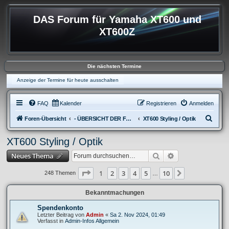
DAS Forum für Yamaha XT600 und
XT600Z
Die nächsten Termine
Anzeige der Termine für heute ausschalten
FAQ
Kalender
Registrieren
Anmelden
S
Foren-Übersicht
- ÜBERSICHT DER FOREN XT600
XT600 Styling / Optik
u
XT600 Styling / Optik
c
Suche
Erweiterte Suche
Neues Thema
h
e
Seite
1
von
10
1
2
3
4
5
10
Nächste
248 Themen
…
Bekanntmachungen
Spendenkonto
Letzter Beitrag von
Admin
«
Sa 2. Nov 2024, 01:49
Verfasst in
Admin-Infos Allgemein