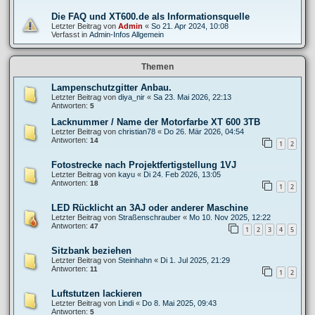
Die FAQ und XT600.de als Informationsquelle
Letzter Beitrag von
Admin
«
So 21. Apr 2024, 10:08
Verfasst in
Admin-Infos Allgemein
Themen
Lampenschutzgitter Anbau.
Letzter Beitrag von
diya_nir
«
Sa 23. Mai 2026, 22:13
Antworten:
5
Lacknummer / Name der Motorfarbe XT 600 3TB
Letzter Beitrag von
christian78
«
Do 26. Mär 2026, 04:54
Antworten:
14
1
2
Fotostrecke nach Projektfertigstellung 1VJ
Letzter Beitrag von
kayu
«
Di 24. Feb 2026, 13:05
Antworten:
18
1
2
LED Rücklicht an 3AJ oder anderer Maschine
Letzter Beitrag von
Straßenschrauber
«
Mo 10. Nov 2025, 12:22
Antworten:
47
1
2
3
4
5
Sitzbank beziehen
Letzter Beitrag von
Steinhahn
«
Di 1. Jul 2025, 21:29
Antworten:
11
1
2
Luftstutzen lackieren
Letzter Beitrag von
Lindi
«
Do 8. Mai 2025, 09:43
Antworten:
5