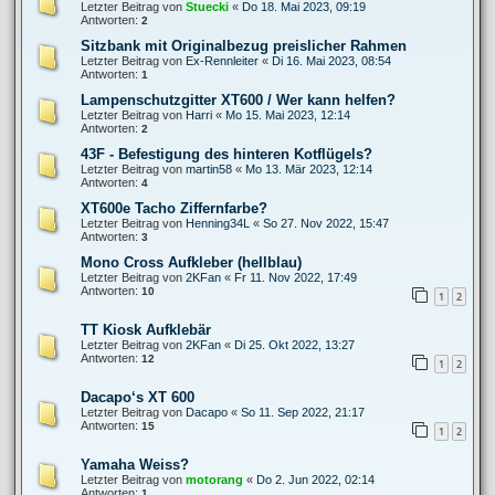
Letzter Beitrag von
Stuecki
«
Do 18. Mai 2023, 09:19
Antworten:
2
Sitzbank mit Originalbezug preislicher Rahmen
Letzter Beitrag von
Ex-Rennleiter
«
Di 16. Mai 2023, 08:54
Antworten:
1
Lampenschutzgitter XT600 / Wer kann helfen?
Letzter Beitrag von
Harri
«
Mo 15. Mai 2023, 12:14
Antworten:
2
43F - Befestigung des hinteren Kotflügels?
Letzter Beitrag von
martin58
«
Mo 13. Mär 2023, 12:14
Antworten:
4
XT600e Tacho Ziffernfarbe?
Letzter Beitrag von
Henning34L
«
So 27. Nov 2022, 15:47
Antworten:
3
Mono Cross Aufkleber (hellblau)
Letzter Beitrag von
2KFan
«
Fr 11. Nov 2022, 17:49
Antworten:
10
1
2
TT Kiosk Aufklebär
Letzter Beitrag von
2KFan
«
Di 25. Okt 2022, 13:27
Antworten:
12
1
2
Dacapo‘s XT 600
Letzter Beitrag von
Dacapo
«
So 11. Sep 2022, 21:17
Antworten:
15
1
2
Yamaha Weiss?
Letzter Beitrag von
motorang
«
Do 2. Jun 2022, 02:14
Antworten:
1