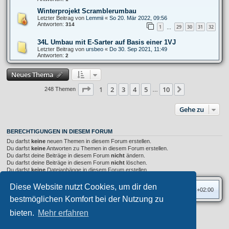
Winterprojekt Scramblerumbau
Letzter Beitrag von
Lemmii
«
So 20. Mär 2022, 09:56
Antworten:
314
1
29
30
31
32
…
34L Umbau mit E-Sarter auf Basis einer 1VJ
Letzter Beitrag von
ursbeo
«
Do 30. Sep 2021, 11:49
Antworten:
2
Neues Thema
Seite
1
von
10
1
2
3
4
5
10
Nächste
248 Themen
…
Gehe zu
BERECHTIGUNGEN IN DIESEM FORUM
Du darfst
keine
neuen Themen in diesem Forum erstellen.
Du darfst
keine
Antworten zu Themen in diesem Forum erstellen.
Du darfst deine Beiträge in diesem Forum
nicht
ändern.
Du darfst deine Beiträge in diesem Forum
nicht
löschen.
Du darfst
keine
Dateianhänge in diesem Forum erstellen.
Diese Website nutzt Cookies, um dir den
Foren-Übersicht
Alle Zeiten sind
UTC+02:00
bestmöglichen Komfort bei der Nutzung zu
bieten.
Mehr erfahren
Privates Forum ©
motorang
E-Mail
Aero
style developed for phpBB