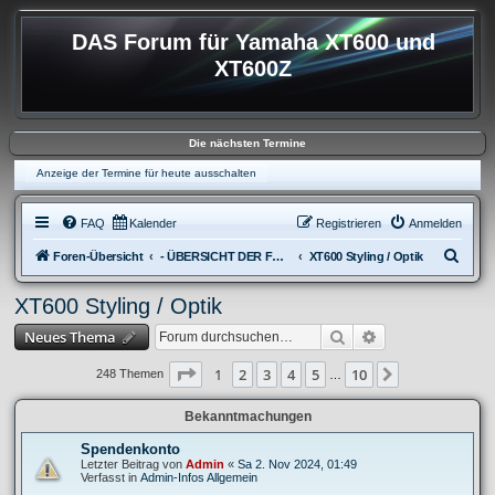
DAS Forum für Yamaha XT600 und
XT600Z
Die nächsten Termine
Anzeige der Termine für heute ausschalten
FAQ
Kalender
Registrieren
Anmelden
S
Foren-Übersicht
- ÜBERSICHT DER FOREN XT600
XT600 Styling / Optik
u
XT600 Styling / Optik
c
Suche
Erweiterte Suche
Neues Thema
h
e
Seite
1
von
10
1
2
3
4
5
10
Nächste
248 Themen
…
Bekanntmachungen
Spendenkonto
Letzter Beitrag von
Admin
«
Sa 2. Nov 2024, 01:49
Verfasst in
Admin-Infos Allgemein