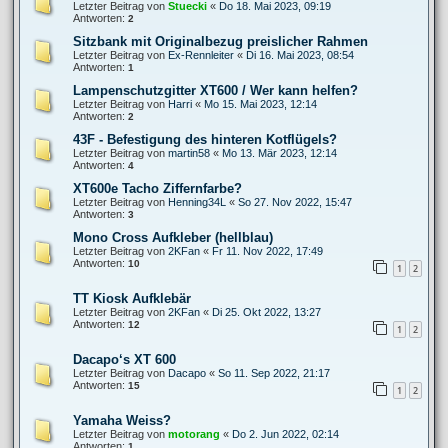
Letzter Beitrag von
Stuecki
«
Do 18. Mai 2023, 09:19
Antworten:
2
Sitzbank mit Originalbezug preislicher Rahmen
Letzter Beitrag von
Ex-Rennleiter
«
Di 16. Mai 2023, 08:54
Antworten:
1
Lampenschutzgitter XT600 / Wer kann helfen?
Letzter Beitrag von
Harri
«
Mo 15. Mai 2023, 12:14
Antworten:
2
43F - Befestigung des hinteren Kotflügels?
Letzter Beitrag von
martin58
«
Mo 13. Mär 2023, 12:14
Antworten:
4
XT600e Tacho Ziffernfarbe?
Letzter Beitrag von
Henning34L
«
So 27. Nov 2022, 15:47
Antworten:
3
Mono Cross Aufkleber (hellblau)
Letzter Beitrag von
2KFan
«
Fr 11. Nov 2022, 17:49
Antworten:
10
1
2
TT Kiosk Aufklebär
Letzter Beitrag von
2KFan
«
Di 25. Okt 2022, 13:27
Antworten:
12
1
2
Dacapo‘s XT 600
Letzter Beitrag von
Dacapo
«
So 11. Sep 2022, 21:17
Antworten:
15
1
2
Yamaha Weiss?
Letzter Beitrag von
motorang
«
Do 2. Jun 2022, 02:14
Antworten:
1