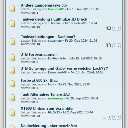
Andere Lampenmaske 3tb
Letzter Beitrag von
lowrider82
«
Do 10. Apr 2025, 17:15
Antworten:
1
Tankverkleidung / Lufthutze 3D Druck
Letzter Beitrag von
-Thomas-
«
Mi 19. Feb 2025, 18:24
Antworten:
15
1
2
Tankverkleidungen - Nachbau?
Letzter Beitrag von
casamoto
«
Fr 20. Dez 2024, 21:06
Antworten:
18
1
2
3TB Farbvariationen
Letzter Beitrag von
Ex-Rennleiter
«
Mo 15. Jul 2024, 09:15
Antworten:
2
3TB Schwinge und Gabel vorne welcher Lack???
Letzter Beitrag von
Eisenpferd-84
«
Mo 10. Jun 2024, 14:55
Farbe xt 600 2kf Blau
Letzter Beitrag von
Nick
«
Do 23. Nov 2023, 22:04
Antworten:
9
Tank Alternative Tenere 3AJ
Letzter Beitrag von
motorang
«
Fr 29. Sep 2023, 10:04
Antworten:
3
XT600 Umbau zum Scrambler
Letzter Beitrag von
FlIpSiD3
«
Mi 2. Aug 2023, 13:44
Antworten:
23
1
2
3
Neulackierung - aber benzinfest