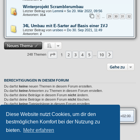
Winterprojekt Scramblerumbau
Letzter Beitrag von
Lemmii
«
So 20. Mär 2022, 09:56
Antworten:
314
1
29
30
31
32
…
34L Umbau mit E-Sarter auf Basis einer 1VJ
Letzter Beitrag von
ursbeo
«
Do 30. Sep 2021, 11:49
Antworten:
2
Neues Thema
Seite
1
von
10
1
2
3
4
5
10
Nächste
248 Themen
…
Gehe zu
BERECHTIGUNGEN IN DIESEM FORUM
Du darfst
keine
neuen Themen in diesem Forum erstellen.
Du darfst
keine
Antworten zu Themen in diesem Forum erstellen.
Du darfst deine Beiträge in diesem Forum
nicht
ändern.
Du darfst deine Beiträge in diesem Forum
nicht
löschen.
Du darfst
keine
Dateianhänge in diesem Forum erstellen.
Diese Website nutzt Cookies, um dir den
Foren-Übersicht
Alle Zeiten sind
UTC+02:00
bestmöglichen Komfort bei der Nutzung zu
bieten.
Mehr erfahren
Privates Forum ©
motorang
E-Mail
Aero
style developed for phpBB