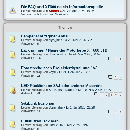
Die FAQ und XT600.de als Informationsquelle
Letzter Beitrag von
Admin
«
So 21. Apr 2024, 10:08
Verfasst in
Admin-Infos Allgemein
Themen
Lampenschutzgitter Anbau.
Letzter Beitrag von
diya_nir
«
Sa 23. Mai 2026, 22:13
Antworten:
5
Lacknummer / Name der Motorfarbe XT 600 3TB
Letzter Beitrag von
christian78
«
Do 26. Mär 2026, 04:54
Antworten:
14
1
2
Fotostrecke nach Projektfertigstellung 1VJ
Letzter Beitrag von
kayu
«
Di 24. Feb 2026, 13:05
Antworten:
18
1
2
LED Rücklicht an 3AJ oder anderer Maschine
Letzter Beitrag von
Straßenschrauber
«
Mo 10. Nov 2025, 12:22
Antworten:
47
1
2
3
4
5
Sitzbank beziehen
Letzter Beitrag von
Steinhahn
«
Di 1. Jul 2025, 21:29
Antworten:
11
1
2
Luftstutzen lackieren
Letzter Beitrag von
Lindi
«
Do 8. Mai 2025, 09:43
Antworten:
5