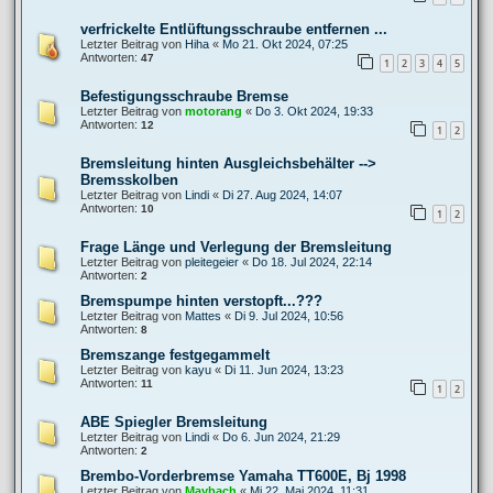
verfrickelte Entlüftungsschraube entfernen ...
Letzter Beitrag von
Hiha
«
Mo 21. Okt 2024, 07:25
Antworten:
47
1
2
3
4
5
Befestigungsschraube Bremse
Letzter Beitrag von
motorang
«
Do 3. Okt 2024, 19:33
Antworten:
12
1
2
Bremsleitung hinten Ausgleichsbehälter -->
Bremsskolben
Letzter Beitrag von
Lindi
«
Di 27. Aug 2024, 14:07
Antworten:
10
1
2
Frage Länge und Verlegung der Bremsleitung
Letzter Beitrag von
pleitegeier
«
Do 18. Jul 2024, 22:14
Antworten:
2
Bremspumpe hinten verstopft...???
Letzter Beitrag von
Mattes
«
Di 9. Jul 2024, 10:56
Antworten:
8
Bremszange festgegammelt
Letzter Beitrag von
kayu
«
Di 11. Jun 2024, 13:23
Antworten:
11
1
2
ABE Spiegler Bremsleitung
Letzter Beitrag von
Lindi
«
Do 6. Jun 2024, 21:29
Antworten:
2
Brembo-Vorderbremse Yamaha TT600E, Bj 1998
Letzter Beitrag von
Maybach
«
Mi 22. Mai 2024, 11:31