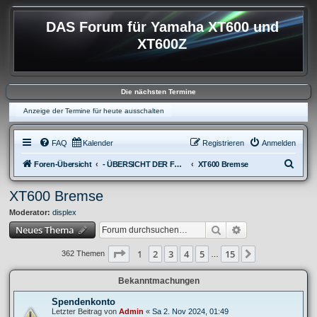
DAS Forum für Yamaha XT600 und
XT600Z
Die nächsten Termine
Anzeige der Termine für heute ausschalten
FAQ
Kalender
Registrieren
Anmelden
S
Foren-Übersicht
- ÜBERSICHT DER FOREN XT600
XT600 Bremse
u
XT600 Bremse
c
Moderator:
displex
h
Suche
Erweiterte Suche
Neues Thema
e
Seite
1
von
15
1
2
3
4
5
15
Nächste
362 Themen
…
Bekanntmachungen
Spendenkonto
Letzter Beitrag von
Admin
«
Sa 2. Nov 2024, 01:49