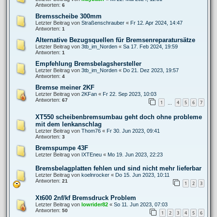
Antworten:
6
Bremsscheibe 300mm
Letzter Beitrag von
Straßenschrauber
«
Fr 12. Apr 2024, 14:47
Antworten:
1
Alternative Bezugsquellen für Bremsenreparatursätze
Letzter Beitrag von
3tb_im_Norden
«
Sa 17. Feb 2024, 19:59
Antworten:
1
Empfehlung Bremsbelagshersteller
Letzter Beitrag von
3tb_im_Norden
«
Do 21. Dez 2023, 19:57
Antworten:
4
Bremse meiner 2KF
Letzter Beitrag von
2KFan
«
Fr 22. Sep 2023, 10:03
Antworten:
67
1
4
5
6
7
…
XT550 scheibenbremsumbau geht doch ohne probleme
mit dem lenkanschlag
Letzter Beitrag von
Thom76
«
Fr 30. Jun 2023, 09:41
Antworten:
3
Bremspumpe 43F
Letzter Beitrag von
IXTEneu
«
Mo 19. Jun 2023, 22:23
Bremsbelagplatten fehlen und sind nicht mehr lieferbar
Letzter Beitrag von
koelnrocker
«
Do 15. Jun 2023, 10:11
Antworten:
21
1
2
3
Xt600 2nf/kf Bremsdruck Problem
Letzter Beitrag von
lowrider82
«
So 11. Jun 2023, 07:03
Antworten:
50
1
2
3
4
5
6