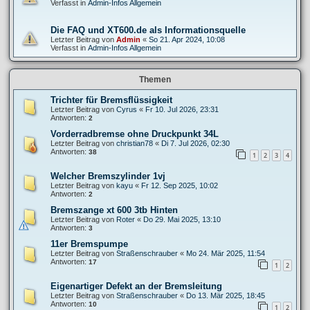
Verfasst in
Admin-Infos Allgemein
Die FAQ und XT600.de als Informationsquelle
Letzter Beitrag von
Admin
«
So 21. Apr 2024, 10:08
Verfasst in
Admin-Infos Allgemein
Themen
Trichter für Bremsflüssigkeit
Letzter Beitrag von
Cyrus
«
Fr 10. Jul 2026, 23:31
Antworten:
2
Vorderradbremse ohne Druckpunkt 34L
Letzter Beitrag von
christian78
«
Di 7. Jul 2026, 02:30
Antworten:
38
1
2
3
4
Welcher Bremszylinder 1vj
Letzter Beitrag von
kayu
«
Fr 12. Sep 2025, 10:02
Antworten:
2
Bremszange xt 600 3tb Hinten
Letzter Beitrag von
Roter
«
Do 29. Mai 2025, 13:10
Antworten:
3
11er Bremspumpe
Letzter Beitrag von
Straßenschrauber
«
Mo 24. Mär 2025, 11:54
Antworten:
17
1
2
Eigenartiger Defekt an der Bremsleitung
Letzter Beitrag von
Straßenschrauber
«
Do 13. Mär 2025, 18:45
Antworten:
10
1
2