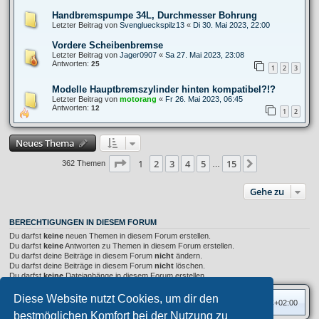
Handbremspumpe 34L, Durchmesser Bohrung
Letzter Beitrag von
Svenglueckspilz13
«
Di 30. Mai 2023, 22:00
Vordere Scheibenbremse
Letzter Beitrag von
Jager0907
«
Sa 27. Mai 2023, 23:08
Antworten:
25
1
2
3
Modelle Hauptbremszylinder hinten kompatibel?!?
Letzter Beitrag von
motorang
«
Fr 26. Mai 2023, 06:45
Antworten:
12
1
2
Neues Thema
Seite
1
von
15
1
2
3
4
5
15
Nächste
362 Themen
…
Gehe zu
BERECHTIGUNGEN IN DIESEM FORUM
Du darfst
keine
neuen Themen in diesem Forum erstellen.
Du darfst
keine
Antworten zu Themen in diesem Forum erstellen.
Du darfst deine Beiträge in diesem Forum
nicht
ändern.
Du darfst deine Beiträge in diesem Forum
nicht
löschen.
Du darfst
keine
Dateianhänge in diesem Forum erstellen.
Diese Website nutzt Cookies, um dir den
Foren-Übersicht
Alle Zeiten sind
UTC+02:00
bestmöglichen Komfort bei der Nutzung zu