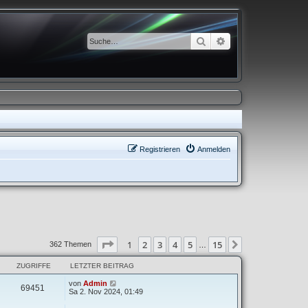
Suche
Erweiterte Suche
Registrieren
Anmelden
Seite
1
von
15
1
2
3
4
5
15
Nächste
362 Themen
…
ZUGRIFFE
LETZTER BEITRAG
von
Admin
69451
Sa 2. Nov 2024, 01:49