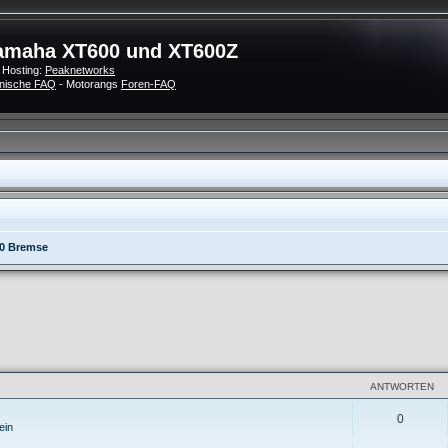
amaha XT600 und XT600Z
 Hosting:
Peaknetworks
nische FAQ
- Motorangs
Foren-FAQ
0 Bremse
eiterte Suche
ANTWORTEN
0
ein