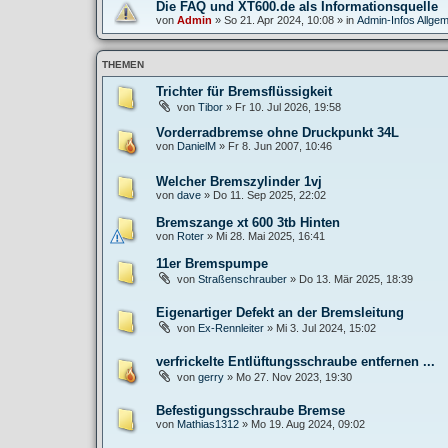
Die FAQ und XT600.de als Informationsquelle
von
Admin
»
So 21. Apr 2024, 10:08
» in
Admin-Infos Allgem
THEMEN
Trichter für Bremsflüssigkeit
von
Tibor
»
Fr 10. Jul 2026, 19:58
Vorderradbremse ohne Druckpunkt 34L
von
DanielM
»
Fr 8. Jun 2007, 10:46
Welcher Bremszylinder 1vj
von
dave
»
Do 11. Sep 2025, 22:02
Bremszange xt 600 3tb Hinten
von
Roter
»
Mi 28. Mai 2025, 16:41
11er Bremspumpe
von
Straßenschrauber
»
Do 13. Mär 2025, 18:39
Eigenartiger Defekt an der Bremsleitung
von
Ex-Rennleiter
»
Mi 3. Jul 2024, 15:02
verfrickelte Entlüftungsschraube entfernen ...
von
gerry
»
Mo 27. Nov 2023, 19:30
Befestigungsschraube Bremse
von
Mathias1312
»
Mo 19. Aug 2024, 09:02