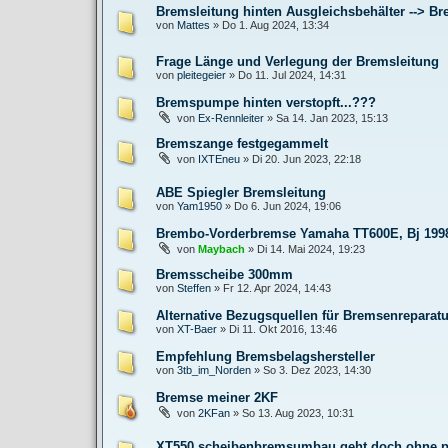
Bremsleitung hinten Ausgleichsbehälter --> B
von
Mattes
»
Do 1. Aug 2024, 13:34
Frage Länge und Verlegung der Bremsleitung
von
pleitegeier
»
Do 11. Jul 2024, 14:31
Bremspumpe hinten verstopft...???
von
Ex-Rennleiter
»
Sa 14. Jan 2023, 15:13
Bremszange festgegammelt
von
IXTEneu
»
Di 20. Jun 2023, 22:18
ABE Spiegler Bremsleitung
von
Yam1950
»
Do 6. Jun 2024, 19:06
Brembo-Vorderbremse Yamaha TT600E, Bj 199
von
Maybach
»
Di 14. Mai 2024, 19:23
Bremsscheibe 300mm
von
Steffen
»
Fr 12. Apr 2024, 14:43
Alternative Bezugsquellen für Bremsenreparatu
von
XT-Baer
»
Di 11. Okt 2016, 13:46
Empfehlung Bremsbelagshersteller
von
3tb_im_Norden
»
So 3. Dez 2023, 14:30
Bremse meiner 2KF
von
2KFan
»
So 13. Aug 2023, 10:31
XT550 scheibenbremsumbau geht doch ohne p