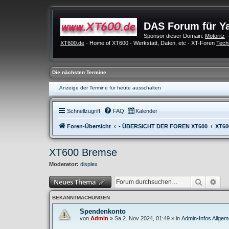
DAS Forum für Y
Sponsor dieser Domain:
Motoritz
-
XT600.de
- Home of XT600 - Werkstatt, Daten, etc - XT-Foren
Tech
Die nächsten Termine
Anzeige der Termine für heute ausschalten
Schnellzugriff
FAQ
Kalender
Foren-Übersicht
- ÜBERSICHT DER FOREN XT600
XT60
XT600 Bremse
Moderator:
displex
Suche
Erw
Neues Thema
BEKANNTMACHUNGEN
Spendenkonto
von
Admin
»
Sa 2. Nov 2024, 01:49
» in
Admin-Infos Allgem