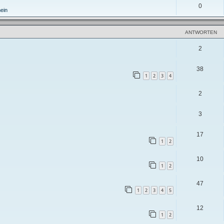
0
ein
ANTWORTEN
2
38
1
2
3
4
2
3
17
1
2
10
1
2
47
1
2
3
4
5
12
1
2