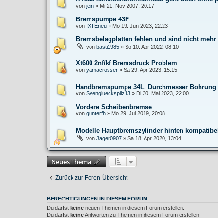
von
jein
»
Mi 21. Nov 2007, 20:17
Bremspumpe 43F
von
IXTEneu
»
Mo 19. Jun 2023, 22:23
Bremsbelagplatten fehlen und sind nicht mehr 
von
basti1985
»
So 10. Apr 2022, 08:10
Xt600 2nf/kf Bremsdruck Problem
von
yamacrosser
»
Sa 29. Apr 2023, 15:15
Handbremspumpe 34L, Durchmesser Bohrung
von
Svenglueckspilz13
»
Di 30. Mai 2023, 22:00
Vordere Scheibenbremse
von
gunterfh
»
Mo 29. Jul 2019, 20:08
Modelle Hauptbremszylinder hinten kompatibe
von
Jager0907
»
Sa 18. Apr 2020, 13:04
Neues Thema
Zurück zur Foren-Übersicht
BERECHTIGUNGEN IN DIESEM FORUM
Du darfst
keine
neuen Themen in diesem Forum erstellen.
Du darfst
keine
Antworten zu Themen in diesem Forum erstellen.