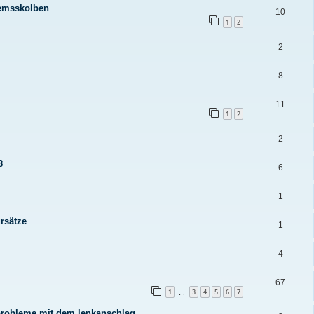
remsskolben
10
1
2
2
8
11
1
2
2
8
6
1
rsätze
1
4
67
1
3
4
5
6
7
…
robleme mit dem lenkanschlag