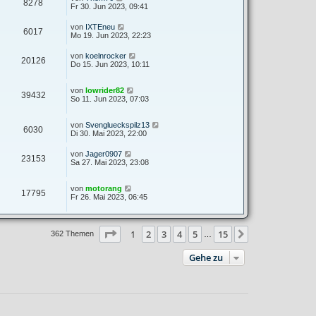
8278
Fr 30. Jun 2023, 09:41
von
IXTEneu
6017
Mo 19. Jun 2023, 22:23
von
koelnrocker
20126
Do 15. Jun 2023, 10:11
von
lowrider82
39432
So 11. Jun 2023, 07:03
von
Svenglueckspilz13
6030
Di 30. Mai 2023, 22:00
von
Jager0907
23153
Sa 27. Mai 2023, 23:08
von
motorang
17795
Fr 26. Mai 2023, 06:45
Seite
1
von
15
1
2
3
4
5
15
Nächste
362 Themen
…
Gehe zu