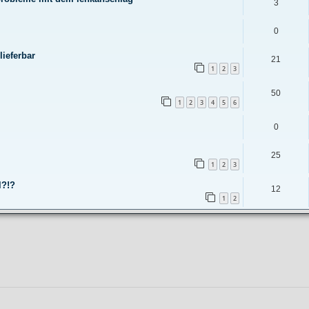
3
0
lieferbar
21
1
2
3
50
1
2
3
4
5
6
0
25
1
2
3
l?!?
12
1
2