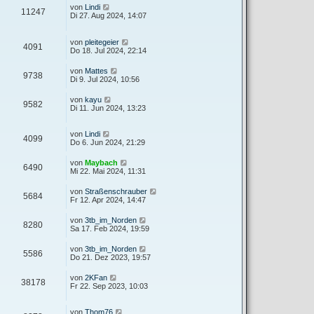
von
Lindi
11247
Di 27. Aug 2024, 14:07
von
pleitegeier
4091
Do 18. Jul 2024, 22:14
von
Mattes
9738
Di 9. Jul 2024, 10:56
von
kayu
9582
Di 11. Jun 2024, 13:23
von
Lindi
4099
Do 6. Jun 2024, 21:29
von
Maybach
6490
Mi 22. Mai 2024, 11:31
von
Straßenschrauber
5684
Fr 12. Apr 2024, 14:47
von
3tb_im_Norden
8280
Sa 17. Feb 2024, 19:59
von
3tb_im_Norden
5586
Do 21. Dez 2023, 19:57
von
2KFan
38178
Fr 22. Sep 2023, 10:03
von
Thom76