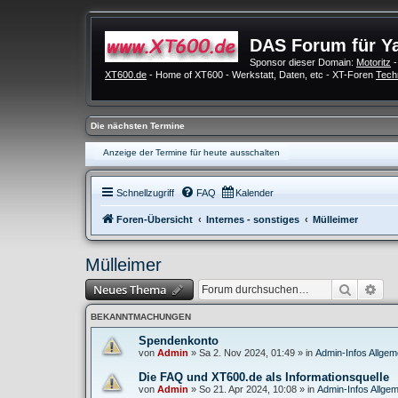
DAS Forum für Y
Sponsor dieser Domain:
Motoritz
-
XT600.de
- Home of XT600 - Werkstatt, Daten, etc - XT-Foren
Tech
Die nächsten Termine
Anzeige der Termine für heute ausschalten
Schnellzugriff
FAQ
Kalender
Foren-Übersicht
Internes - sonstiges
Mülleimer
Mülleimer
Suche
Erw
Neues Thema
BEKANNTMACHUNGEN
Spendenkonto
von
Admin
»
Sa 2. Nov 2024, 01:49
» in
Admin-Infos Allgem
Die FAQ und XT600.de als Informationsquelle
von
Admin
»
So 21. Apr 2024, 10:08
» in
Admin-Infos Allgem