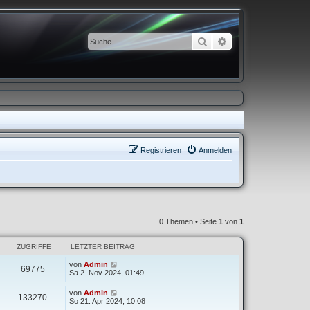
Suche
Erweiterte Suche
Registrieren
Anmelden
0 Themen • Seite
1
von
1
ZUGRIFFE
LETZTER BEITRAG
von
Admin
69775
Sa 2. Nov 2024, 01:49
von
Admin
133270
So 21. Apr 2024, 10:08