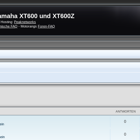
amaha XT600 und XT600Z
 Hosting:
Peaknetworks
nische FAQ
- Motorangs
Foren-FAQ
eiterte Suche
ANTWORTEN
0
ein
0
ein