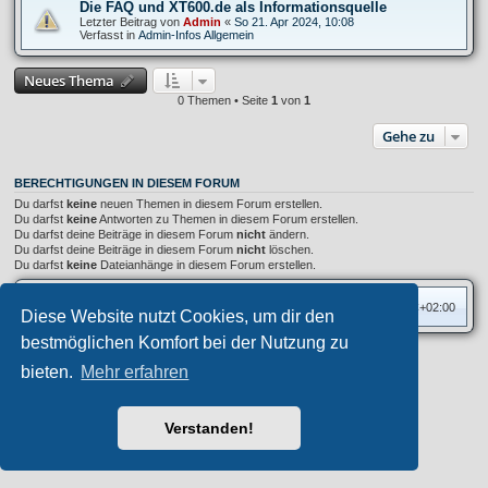
Die FAQ und XT600.de als Informationsquelle
Letzter Beitrag von
Admin
«
So 21. Apr 2024, 10:08
Verfasst in
Admin-Infos Allgemein
Neues Thema
0 Themen • Seite
1
von
1
Gehe zu
BERECHTIGUNGEN IN DIESEM FORUM
Du darfst
keine
neuen Themen in diesem Forum erstellen.
Du darfst
keine
Antworten zu Themen in diesem Forum erstellen.
Du darfst deine Beiträge in diesem Forum
nicht
ändern.
Du darfst deine Beiträge in diesem Forum
nicht
löschen.
Du darfst
keine
Dateianhänge in diesem Forum erstellen.
Foren-Übersicht
Alle Zeiten sind
UTC+02:00
Diese Website nutzt Cookies, um dir den
bestmöglichen Komfort bei der Nutzung zu
Privates Forum ©
motorang
E-Mail
bieten.
Mehr erfahren
Aero
style developed for phpBB
Powered by
phpBB
® Forum Software © phpBB Limited
Deutsche Übersetzung durch
phpBB.de
Verstanden!
Datenschutz
|
Nutzungsbedingungen