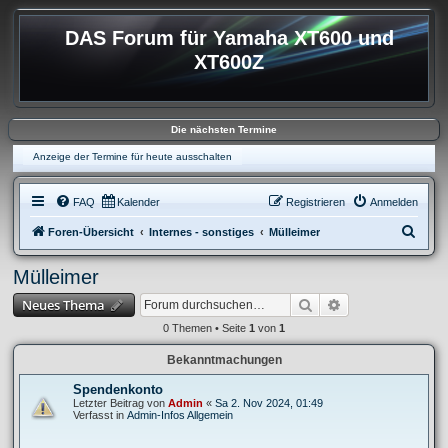
DAS Forum für Yamaha XT600 und
XT600Z
Die nächsten Termine
Anzeige der Termine für heute ausschalten
FAQ
Kalender
Registrieren
Anmelden
S
Foren-Übersicht
Internes - sonstiges
Mülleimer
u
Mülleimer
c
Suche
Erweiterte Suche
Neues Thema
h
e
0 Themen • Seite
1
von
1
Bekanntmachungen
Spendenkonto
Letzter Beitrag von
Admin
«
Sa 2. Nov 2024, 01:49
Verfasst in
Admin-Infos Allgemein