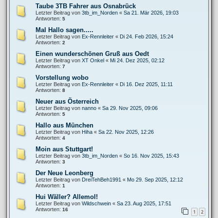
Taube 3TB Fahrer aus Osnabrück
Letzter Beitrag von
3tb_im_Norden
«
Sa 21. Mär 2026, 19:03
Antworten:
5
Mal Hallo sagen.....
Letzter Beitrag von
Ex-Rennleiter
«
Di 24. Feb 2026, 15:24
Antworten:
2
Einen wunderschönen Gruß aus Oedt
Letzter Beitrag von
XT Onkel
«
Mi 24. Dez 2025, 02:12
Antworten:
7
Vorstellung wobo
Letzter Beitrag von
Ex-Rennleiter
«
Di 16. Dez 2025, 11:11
Antworten:
8
Neuer aus Österreich
Letzter Beitrag von
nanno
«
Sa 29. Nov 2025, 09:06
Antworten:
5
Hallo aus München
Letzter Beitrag von
Hiha
«
Sa 22. Nov 2025, 12:26
Antworten:
4
Moin aus Stuttgart!
Letzter Beitrag von
3tb_im_Norden
«
So 16. Nov 2025, 15:43
Antworten:
3
Der Neue Leonberg
Letzter Beitrag von
DreiTehBeh1991
«
Mo 29. Sep 2025, 12:12
Antworten:
1
Hui Wäller? Allemol!
Letzter Beitrag von
Wildschwein
«
Sa 23. Aug 2025, 17:51
Antworten:
16
1
2