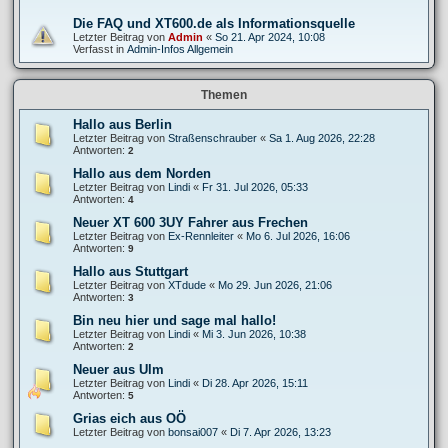
Die FAQ und XT600.de als Informationsquelle
Letzter Beitrag von
Admin
«
So 21. Apr 2024, 10:08
Verfasst in
Admin-Infos Allgemein
Themen
Hallo aus Berlin
Letzter Beitrag von
Straßenschrauber
«
Sa 1. Aug 2026, 22:28
Antworten:
2
Hallo aus dem Norden
Letzter Beitrag von
Lindi
«
Fr 31. Jul 2026, 05:33
Antworten:
4
Neuer XT 600 3UY Fahrer aus Frechen
Letzter Beitrag von
Ex-Rennleiter
«
Mo 6. Jul 2026, 16:06
Antworten:
9
Hallo aus Stuttgart
Letzter Beitrag von
XTdude
«
Mo 29. Jun 2026, 21:06
Antworten:
3
Bin neu hier und sage mal hallo!
Letzter Beitrag von
Lindi
«
Mi 3. Jun 2026, 10:38
Antworten:
2
Neuer aus Ulm
Letzter Beitrag von
Lindi
«
Di 28. Apr 2026, 15:11
Antworten:
5
Grias eich aus OÖ
Letzter Beitrag von
bonsai007
«
Di 7. Apr 2026, 13:23