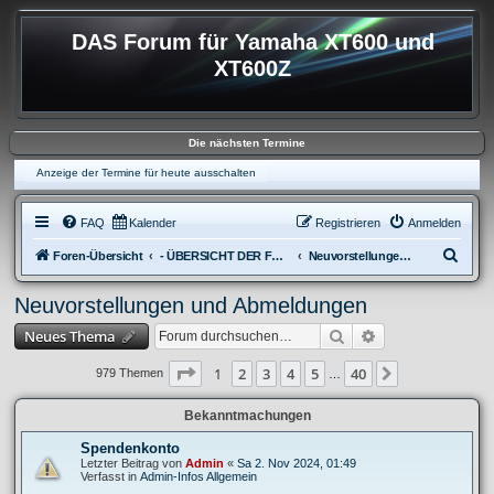
DAS Forum für Yamaha XT600 und
XT600Z
Die nächsten Termine
Anzeige der Termine für heute ausschalten
FAQ
Kalender
Registrieren
Anmelden
S
Foren-Übersicht
- ÜBERSICHT DER FOREN XT600
Neuvorstellungen und Abmeldungen
u
Neuvorstellungen und Abmeldungen
c
Suche
Erweiterte Suche
Neues Thema
h
e
Seite
1
von
40
1
2
3
4
5
40
Nächste
979 Themen
…
Bekanntmachungen
Spendenkonto
Letzter Beitrag von
Admin
«
Sa 2. Nov 2024, 01:49
Verfasst in
Admin-Infos Allgemein