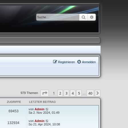
Suche
Erweiterte Suche
Registrieren
Anmelden
Seite
1
von
40
1
2
3
4
5
40
Nächste
979 Themen
…
ZUGRIFFE
LETZTER BEITRAG
von
Admin
69453
Sa 2. Nov 2024, 01:49
von
Admin
132934
So 21. Apr 2024, 10:08