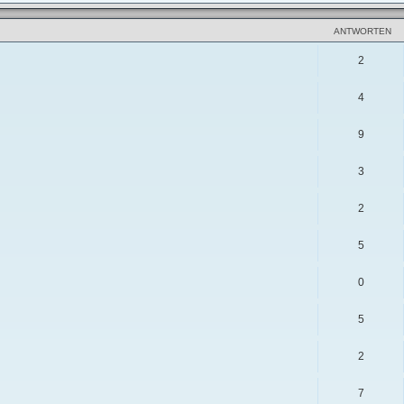
ANTWORTEN
2
4
9
3
2
5
0
5
2
7