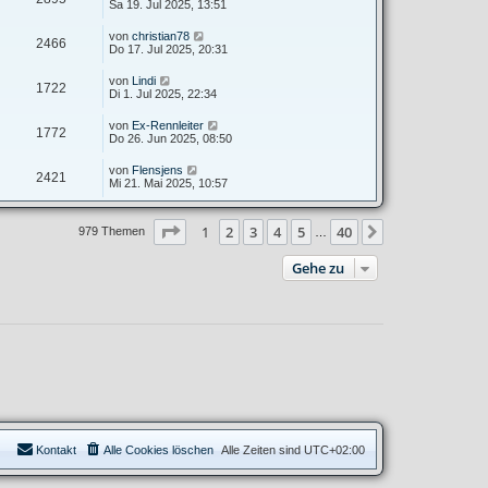
Sa 19. Jul 2025, 13:51
von
christian78
2466
Do 17. Jul 2025, 20:31
von
Lindi
1722
Di 1. Jul 2025, 22:34
von
Ex-Rennleiter
1772
Do 26. Jun 2025, 08:50
von
Flensjens
2421
Mi 21. Mai 2025, 10:57
Seite
1
von
40
1
2
3
4
5
40
Nächste
979 Themen
…
Gehe zu
Kontakt
Alle Cookies löschen
Alle Zeiten sind
UTC+02:00