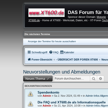
DAS Forum für Y
Sponsor dieser Domain:
Motoritz
-
XT600.de
- Home of XT600 - Werkstatt, Daten, etc - XT-Foren
Tech
Die nächsten Termine
Anzeige der Termine für heute ausschalten
Schnellzugriff
FAQ
Kalender
Foren-Übersicht
- ÜBERSICHT DER FOREN XT600
Neuv
Neuvorstellungen und Abmeldungen
Suche
Erw
Neues Thema
BEKANNTMACHUNGEN
Spendenkonto
von
Admin
»
Sa 2. Nov 2024, 01:49
» in
Admin-Infos Allgem
Die FAQ und XT600.de als Informationsquelle
von
Admin
»
So 21. Apr 2024, 10:08
» in
Admin-Infos Allgem