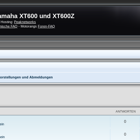
amaha XT600 und XT600Z
 Hosting:
Peaknetworks
nische FAQ
- Motorangs
Foren-FAQ
orstellungen und Abmeldungen
eiterte Suche
ANTWORTEN
0
ein
0
ein