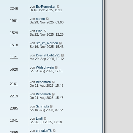
von
Ex-Rennleiter
2246
Di 16. Dez 2025, 11:11
von
nanno
1961
Sa 29. Nov 2025, 09:06
von
Hiha
1529
Sa 22. Nov 2025, 12:26
von
3tb_im_Norden
1518
So 16. Nov 2025, 15:43
von
DreiTehBeh1991
1121
Mo 29. Sep 2025, 12:12
von
Wildschwein
5620
Sa 23. Aug 2025, 17:51
von
Behemorh
2161
Do 21. Aug 2025, 15:48
von
Behemorh
2219
Do 21. Aug 2025, 15:47
von
Schmidtli
2385
So 10. Aug 2025, 02:22
von
Lindi
1341
Sa 26. Jul 2025, 17:18
von
christian78
2895