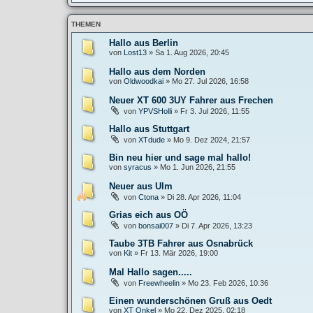
THEMEN
Hallo aus Berlin
von
Lost13
»
Sa 1. Aug 2026, 20:45
Hallo aus dem Norden
von
Oldwoodkai
»
Mo 27. Jul 2026, 16:58
Neuer XT 600 3UY Fahrer aus Frechen
von
YPVSHolli
»
Fr 3. Jul 2026, 11:55
Hallo aus Stuttgart
von
XTdude
»
Mo 9. Dez 2024, 21:57
Bin neu hier und sage mal hallo!
von
syracus
»
Mo 1. Jun 2026, 21:55
Neuer aus Ulm
von
Ctona
»
Di 28. Apr 2026, 11:04
Grias eich aus OÖ
von
bonsai007
»
Di 7. Apr 2026, 13:23
Taube 3TB Fahrer aus Osnabrück
von
Kit
»
Fr 13. Mär 2026, 19:00
Mal Hallo sagen.....
von
Freewheelin
»
Mo 23. Feb 2026, 10:36
Einen wunderschönen Gruß aus Oedt
von
XT Onkel
»
Mo 22. Dez 2025, 02:18