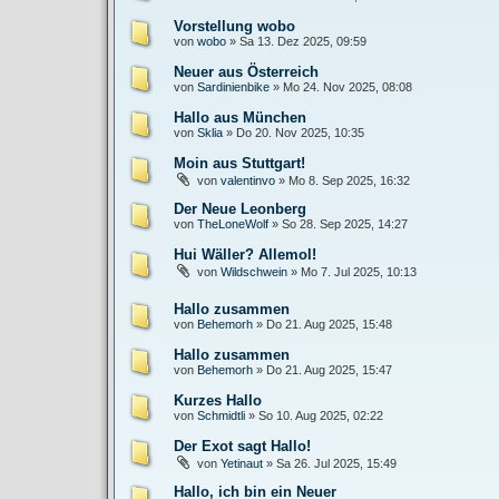
Vorstellung wobo
von
wobo
»
Sa 13. Dez 2025, 09:59
Neuer aus Österreich
von
Sardinienbike
»
Mo 24. Nov 2025, 08:08
Hallo aus München
von
Sklia
»
Do 20. Nov 2025, 10:35
Moin aus Stuttgart!
von
valentinvo
»
Mo 8. Sep 2025, 16:32
Der Neue Leonberg
von
TheLoneWolf
»
So 28. Sep 2025, 14:27
Hui Wäller? Allemol!
von
Wildschwein
»
Mo 7. Jul 2025, 10:13
Hallo zusammen
von
Behemorh
»
Do 21. Aug 2025, 15:48
Hallo zusammen
von
Behemorh
»
Do 21. Aug 2025, 15:47
Kurzes Hallo
von
Schmidtli
»
So 10. Aug 2025, 02:22
Der Exot sagt Hallo!
von
Yetinaut
»
Sa 26. Jul 2025, 15:49
Hallo, ich bin ein Neuer