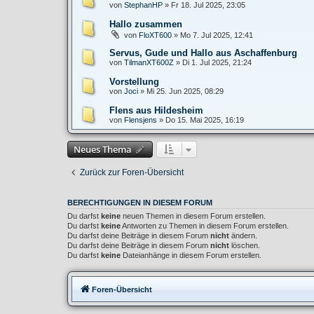
von
StephanHP
»
Fr 18. Jul 2025, 23:05
Hallo zusammen
von
FloXT600
»
Mo 7. Jul 2025, 12:41
Servus, Gude und Hallo aus Aschaffenburg
von
TilmanXT600Z
»
Di 1. Jul 2025, 21:24
Vorstellung
von
Joci
»
Mi 25. Jun 2025, 08:29
Flens aus Hildesheim
von
Flensjens
»
Do 15. Mai 2025, 16:19
Neues Thema
Zurück zur Foren-Übersicht
BERECHTIGUNGEN IN DIESEM FORUM
Du darfst
keine
neuen Themen in diesem Forum erstellen.
Du darfst
keine
Antworten zu Themen in diesem Forum erstellen.
Du darfst deine Beiträge in diesem Forum
nicht
ändern.
Du darfst deine Beiträge in diesem Forum
nicht
löschen.
Du darfst
keine
Dateianhänge in diesem Forum erstellen.
Foren-Übersicht