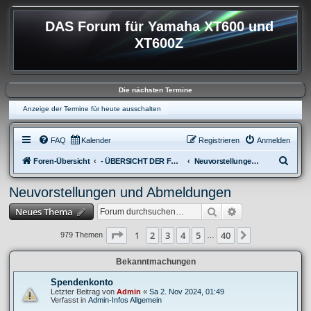
DAS Forum für Yamaha XT600 und
XT600Z
Die nächsten Termine
Anzeige der Termine für heute ausschalten
FAQ
Kalender
Registrieren
Anmelden
S
Foren-Übersicht
- ÜBERSICHT DER FOREN XT600
Neuvorstellungen und Abmeldungen
u
Neuvorstellungen und Abmeldungen
c
Suche
Erweiterte Suche
Neues Thema
h
e
Seite
1
von
40
1
2
3
4
5
40
Nächste
979 Themen
…
Bekanntmachungen
Spendenkonto
Letzter Beitrag von
Admin
«
Sa 2. Nov 2024, 01:49
Verfasst in
Admin-Infos Allgemein