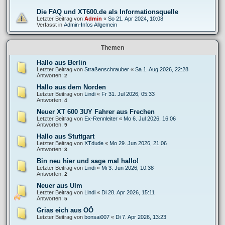
Die FAQ und XT600.de als Informationsquelle
Letzter Beitrag von
Admin
«
So 21. Apr 2024, 10:08
Verfasst in
Admin-Infos Allgemein
Themen
Hallo aus Berlin
Letzter Beitrag von
Straßenschrauber
«
Sa 1. Aug 2026, 22:28
Antworten:
2
Hallo aus dem Norden
Letzter Beitrag von
Lindi
«
Fr 31. Jul 2026, 05:33
Antworten:
4
Neuer XT 600 3UY Fahrer aus Frechen
Letzter Beitrag von
Ex-Rennleiter
«
Mo 6. Jul 2026, 16:06
Antworten:
9
Hallo aus Stuttgart
Letzter Beitrag von
XTdude
«
Mo 29. Jun 2026, 21:06
Antworten:
3
Bin neu hier und sage mal hallo!
Letzter Beitrag von
Lindi
«
Mi 3. Jun 2026, 10:38
Antworten:
2
Neuer aus Ulm
Letzter Beitrag von
Lindi
«
Di 28. Apr 2026, 15:11
Antworten:
5
Grias eich aus OÖ
Letzter Beitrag von
bonsai007
«
Di 7. Apr 2026, 13:23