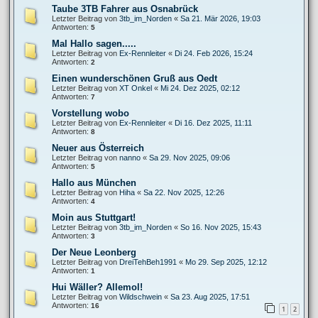
Taube 3TB Fahrer aus Osnabrück
Letzter Beitrag von
3tb_im_Norden
«
Sa 21. Mär 2026, 19:03
Antworten:
5
Mal Hallo sagen.....
Letzter Beitrag von
Ex-Rennleiter
«
Di 24. Feb 2026, 15:24
Antworten:
2
Einen wunderschönen Gruß aus Oedt
Letzter Beitrag von
XT Onkel
«
Mi 24. Dez 2025, 02:12
Antworten:
7
Vorstellung wobo
Letzter Beitrag von
Ex-Rennleiter
«
Di 16. Dez 2025, 11:11
Antworten:
8
Neuer aus Österreich
Letzter Beitrag von
nanno
«
Sa 29. Nov 2025, 09:06
Antworten:
5
Hallo aus München
Letzter Beitrag von
Hiha
«
Sa 22. Nov 2025, 12:26
Antworten:
4
Moin aus Stuttgart!
Letzter Beitrag von
3tb_im_Norden
«
So 16. Nov 2025, 15:43
Antworten:
3
Der Neue Leonberg
Letzter Beitrag von
DreiTehBeh1991
«
Mo 29. Sep 2025, 12:12
Antworten:
1
Hui Wäller? Allemol!
Letzter Beitrag von
Wildschwein
«
Sa 23. Aug 2025, 17:51
Antworten:
16
1
2