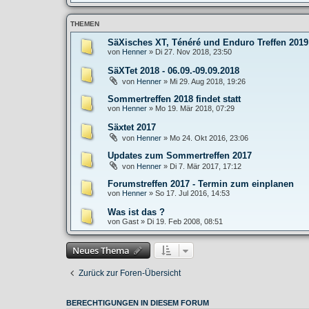
THEMEN
SäXisches XT, Ténéré und Enduro Treffen 2019
von
Henner
»
Di 27. Nov 2018, 23:50
SäXTet 2018 - 06.09.-09.09.2018
von
Henner
»
Mi 29. Aug 2018, 19:26
Sommertreffen 2018 findet statt
von
Henner
»
Mo 19. Mär 2018, 07:29
Säxtet 2017
von
Henner
»
Mo 24. Okt 2016, 23:06
Updates zum Sommertreffen 2017
von
Henner
»
Di 7. Mär 2017, 17:12
Forumstreffen 2017 - Termin zum einplanen
von
Henner
»
So 17. Jul 2016, 14:53
Was ist das ?
von
Gast
»
Di 19. Feb 2008, 08:51
Neues Thema
Zurück zur Foren-Übersicht
BERECHTIGUNGEN IN DIESEM FORUM