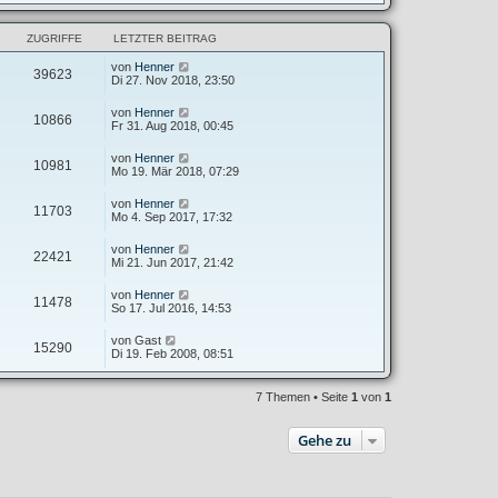
ZUGRIFFE
LETZTER BEITRAG
von
Henner
39623
Di 27. Nov 2018, 23:50
von
Henner
10866
Fr 31. Aug 2018, 00:45
von
Henner
10981
Mo 19. Mär 2018, 07:29
von
Henner
11703
Mo 4. Sep 2017, 17:32
von
Henner
22421
Mi 21. Jun 2017, 21:42
von
Henner
11478
So 17. Jul 2016, 14:53
von
Gast
15290
Di 19. Feb 2008, 08:51
7 Themen • Seite
1
von
1
Gehe zu