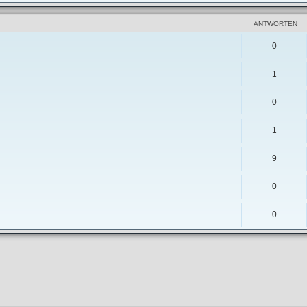
ANTWORTEN
0
1
0
1
9
0
0