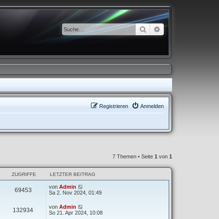
Suche
Erweiterte Suche
Registrieren
Anmelden
7 Themen • Seite
1
von
1
ZUGRIFFE
LETZTER BEITRAG
von
Admin
69453
Sa 2. Nov 2024, 01:49
von
Admin
132934
So 21. Apr 2024, 10:08