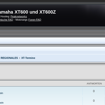
amaha XT600 und XT600Z
 Hosting:
Peaknetworks
nische FAQ
- Motorangs
Foren-FAQ
& REGIONALES
XT-Termine
eiterte Suche
ANTWORTEN
0
ein
0
ein