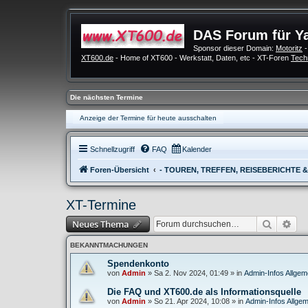
DAS Forum für Y
Sponsor dieser Domain:
Motoritz
-
XT600.de
- Home of XT600 - Werkstatt, Daten, etc - XT-Foren
Tech
Die nächsten Termine
Anzeige der Termine für heute ausschalten
Schnellzugriff
FAQ
Kalender
Foren-Übersicht
- TOUREN, TREFFEN, REISEBERICHTE 
XT-Termine
Suche
Erw
Neues Thema
BEKANNTMACHUNGEN
Spendenkonto
von
Admin
»
Sa 2. Nov 2024, 01:49
» in
Admin-Infos Allgem
Die FAQ und XT600.de als Informationsquelle
von
Admin
»
So 21. Apr 2024, 10:08
» in
Admin-Infos Allgem