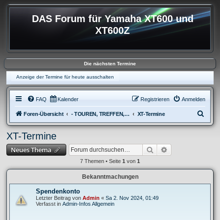
DAS Forum für Yamaha XT600 und
XT600Z
Die nächsten Termine
Anzeige der Termine für heute ausschalten
FAQ
Kalender
Registrieren
Anmelden
S
Foren-Übersicht
- TOUREN, TREFFEN, REISEBERICHTE & REGIONALES
XT-Termine
u
XT-Termine
c
Suche
Erweiterte Suche
Neues Thema
h
e
7 Themen • Seite
1
von
1
Bekanntmachungen
Spendenkonto
Letzter Beitrag von
Admin
«
Sa 2. Nov 2024, 01:49
Verfasst in
Admin-Infos Allgemein