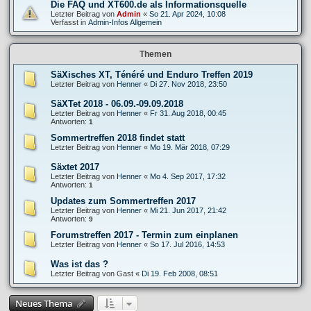
Die FAQ und XT600.de als Informationsquelle
Letzter Beitrag von
Admin
«
So 21. Apr 2024, 10:08
Verfasst in
Admin-Infos Allgemein
Themen
SäXisches XT, Ténéré und Enduro Treffen 2019
Letzter Beitrag von
Henner
«
Di 27. Nov 2018, 23:50
SäXTet 2018 - 06.09.-09.09.2018
Letzter Beitrag von
Henner
«
Fr 31. Aug 2018, 00:45
Antworten:
1
Sommertreffen 2018 findet statt
Letzter Beitrag von
Henner
«
Mo 19. Mär 2018, 07:29
Säxtet 2017
Letzter Beitrag von
Henner
«
Mo 4. Sep 2017, 17:32
Antworten:
1
Updates zum Sommertreffen 2017
Letzter Beitrag von
Henner
«
Mi 21. Jun 2017, 21:42
Antworten:
9
Forumstreffen 2017 - Termin zum einplanen
Letzter Beitrag von
Henner
«
So 17. Jul 2016, 14:53
Was ist das ?
Letzter Beitrag von
Gast
«
Di 19. Feb 2008, 08:51
Neues Thema