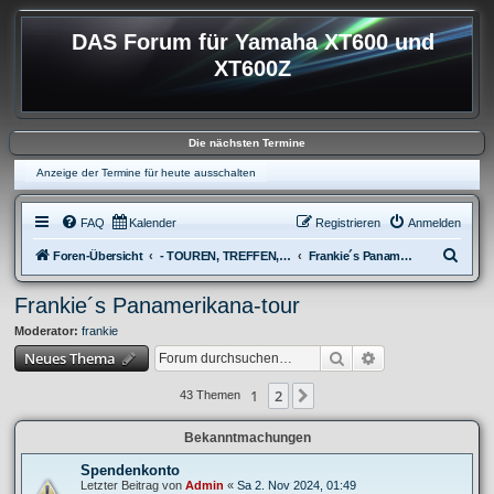
DAS Forum für Yamaha XT600 und
XT600Z
Die nächsten Termine
Anzeige der Termine für heute ausschalten
FAQ
Kalender
Registrieren
Anmelden
S
Foren-Übersicht
- TOUREN, TREFFEN, REISEBERICHTE & REGIONALES
Frankie´s Panamerikana-tour
u
Frankie´s Panamerikana-tour
c
Moderator:
frankie
h
Suche
Erweiterte Suche
Neues Thema
e
1
2
Nächste
43 Themen
Bekanntmachungen
Spendenkonto
Letzter Beitrag von
Admin
«
Sa 2. Nov 2024, 01:49