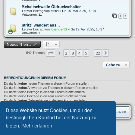
Schaltschwelle Öldruckschalter
Letzter Beitrag von
stritzi
«
Do 15. Mai 2025, 09:14
Antworten:
11
1
2
stritzi wandert aus...
Letzter Beitrag von
lowrider82
«
Sa 19. Apr 2025, 13:27
Antworten:
2
Neues Thema
Seite
1
von
22
1
2
3
4
5
22
Nächste
542 Themen
…
Gehe zu
BERECHTIGUNGEN IN DIESEM FORUM
Du darfst
keine
neuen Themen in diesem Forum erstellen.
Du darfst
keine
Antworten zu Themen in diesem Forum erstellen.
Du darfst deine Beiträge in diesem Forum
nicht
ändern.
Du darfst deine Beiträge in diesem Forum
nicht
löschen.
Du darfst
keine
Dateianhänge in diesem Forum erstellen.
Diese Website nutzt Cookies, um dir den
Foren-Übersicht
Alle Zeiten sind
UTC+02:00
bestmöglichen Komfort bei der Nutzung zu
bieten.
Mehr erfahren
Privates Forum ©
motorang
E-Mail
Aero
style developed for phpBB