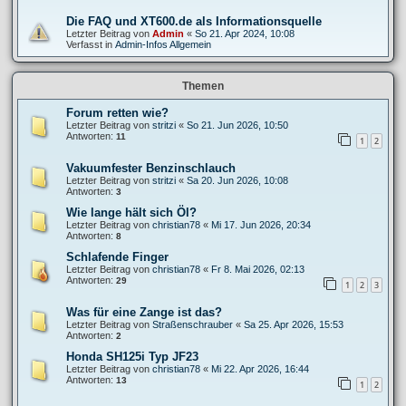
Die FAQ und XT600.de als Informationsquelle
Letzter Beitrag von
Admin
«
So 21. Apr 2024, 10:08
Verfasst in
Admin-Infos Allgemein
Themen
Forum retten wie?
Letzter Beitrag von
stritzi
«
So 21. Jun 2026, 10:50
Antworten:
11
1
2
Vakuumfester Benzinschlauch
Letzter Beitrag von
stritzi
«
Sa 20. Jun 2026, 10:08
Antworten:
3
Wie lange hält sich Öl?
Letzter Beitrag von
christian78
«
Mi 17. Jun 2026, 20:34
Antworten:
8
Schlafende Finger
Letzter Beitrag von
christian78
«
Fr 8. Mai 2026, 02:13
Antworten:
29
1
2
3
Was für eine Zange ist das?
Letzter Beitrag von
Straßenschrauber
«
Sa 25. Apr 2026, 15:53
Antworten:
2
Honda SH125i Typ JF23
Letzter Beitrag von
christian78
«
Mi 22. Apr 2026, 16:44
Antworten:
13
1
2