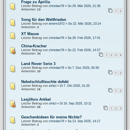
Frage zu Aprilia
Letzter Beitrag von
christian78
«
So 29. Mär 2026, 21:36
Antworten:
13
1
2
Song für den Weltfrieden
Letzter Beitrag von
tenere1972
«
So 22. Mär 2026, 23:14
Antworten:
4
XT Mause
Letzter Beitrag von
christian78
«
Sa 28. Feb 2026, 17:41
China-Kracher
Letzter Beitrag von
christian78
«
So 22. Feb 2026, 14:27
Antworten:
34
1
2
3
4
Land Rover Serie 3
Letzter Beitrag von
christian78
«
So 7. Dez 2025, 00:30
Antworten:
10
1
2
Nebelschlußleuchte defekt
Letzter Beitrag von
stritzi
«
Di 7. Okt 2025, 01:20
Antworten:
16
1
2
Lesjöfors Artikel
Letzter Beitrag von
stritzi
«
Di 16. Sep 2025, 10:11
Antworten:
26
1
2
3
Geschenkideen für meine Nichte?
Letzter Beitrag von
christian78
«
Sa 13. Sep 2025, 14:17
Antworten:
2