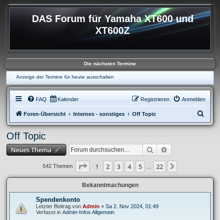
DAS Forum für Yamaha XT600 und
XT600Z
Die nächsten Termine
Anzeige der Termine für heute ausschalten
FAQ
Kalender
Registrieren
Anmelden
S
Foren-Übersicht
Internes - sonstiges
Off Topic
u
Off Topic
c
Suche
Erweiterte Suche
Neues Thema
h
e
Seite
1
von
22
1
2
3
4
5
22
Nächste
542 Themen
…
Bekanntmachungen
Spendenkonto
Letzter Beitrag von
Admin
«
Sa 2. Nov 2024, 01:49
Verfasst in
Admin-Infos Allgemein