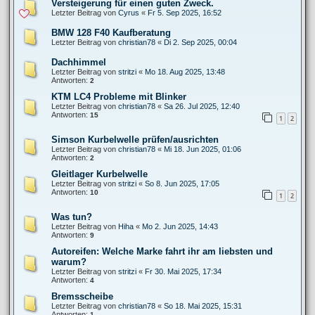
Versteigerung für einen guten Zweck.
Letzter Beitrag von
Cyrus
«
Fr 5. Sep 2025, 16:52
BMW 128 F40 Kaufberatung
Letzter Beitrag von
christian78
«
Di 2. Sep 2025, 00:04
Dachhimmel
Letzter Beitrag von
stritzi
«
Mo 18. Aug 2025, 13:48
Antworten:
2
KTM LC4 Probleme mit Blinker
Letzter Beitrag von
christian78
«
Sa 26. Jul 2025, 12:40
Antworten:
15
1
2
Simson Kurbelwelle prüfen/ausrichten
Letzter Beitrag von
christian78
«
Mi 18. Jun 2025, 01:06
Antworten:
2
Gleitlager Kurbelwelle
Letzter Beitrag von
stritzi
«
So 8. Jun 2025, 17:05
Antworten:
10
1
2
Was tun?
Letzter Beitrag von
Hiha
«
Mo 2. Jun 2025, 14:43
Antworten:
9
Autoreifen: Welche Marke fahrt ihr am liebsten und
warum?
Letzter Beitrag von
stritzi
«
Fr 30. Mai 2025, 17:34
Antworten:
4
Bremsscheibe
Letzter Beitrag von
christian78
«
So 18. Mai 2025, 15:31
Antworten:
1