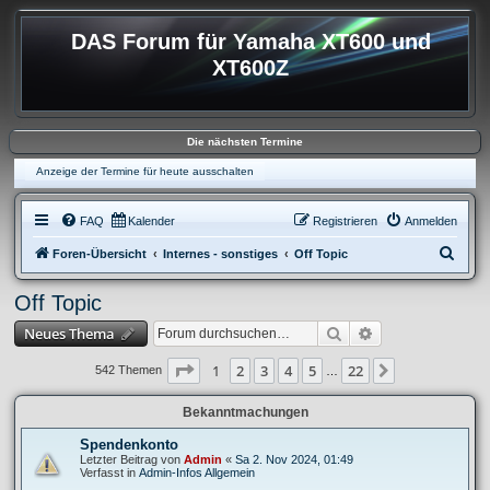
DAS Forum für Yamaha XT600 und
XT600Z
Die nächsten Termine
Anzeige der Termine für heute ausschalten
FAQ
Kalender
Registrieren
Anmelden
S
Foren-Übersicht
Internes - sonstiges
Off Topic
u
Off Topic
c
Suche
Erweiterte Suche
Neues Thema
h
e
Seite
1
von
22
1
2
3
4
5
22
Nächste
542 Themen
…
Bekanntmachungen
Spendenkonto
Letzter Beitrag von
Admin
«
Sa 2. Nov 2024, 01:49
Verfasst in
Admin-Infos Allgemein