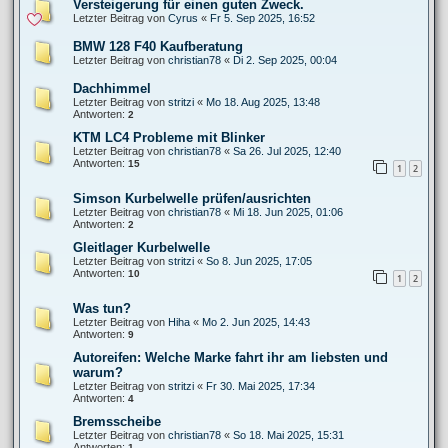
Versteigerung für einen guten Zweck.
Letzter Beitrag von
Cyrus
«
Fr 5. Sep 2025, 16:52
BMW 128 F40 Kaufberatung
Letzter Beitrag von
christian78
«
Di 2. Sep 2025, 00:04
Dachhimmel
Letzter Beitrag von
stritzi
«
Mo 18. Aug 2025, 13:48
Antworten:
2
KTM LC4 Probleme mit Blinker
Letzter Beitrag von
christian78
«
Sa 26. Jul 2025, 12:40
Antworten:
15
1
2
Simson Kurbelwelle prüfen/ausrichten
Letzter Beitrag von
christian78
«
Mi 18. Jun 2025, 01:06
Antworten:
2
Gleitlager Kurbelwelle
Letzter Beitrag von
stritzi
«
So 8. Jun 2025, 17:05
Antworten:
10
1
2
Was tun?
Letzter Beitrag von
Hiha
«
Mo 2. Jun 2025, 14:43
Antworten:
9
Autoreifen: Welche Marke fahrt ihr am liebsten und
warum?
Letzter Beitrag von
stritzi
«
Fr 30. Mai 2025, 17:34
Antworten:
4
Bremsscheibe
Letzter Beitrag von
christian78
«
So 18. Mai 2025, 15:31
Antworten:
1