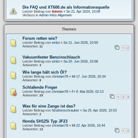
Die FAQ und XT600.de als Informationsquelle
Letzter Beitrag von
Admin
«
So 21. Apr 2024, 10:08
Verfasst in
Admin-Infos Allgemein
Themen
Forum retten wie?
Letzter Beitrag von
stritzi
«
So 21. Jun 2026, 10:50
Antworten:
11
1
2
Vakuumfester Benzinschlauch
Letzter Beitrag von
stritzi
«
Sa 20. Jun 2026, 10:08
Antworten:
3
Wie lange hält sich Öl?
Letzter Beitrag von
christian78
«
Mi 17. Jun 2026, 20:34
Antworten:
8
Schlafende Finger
Letzter Beitrag von
christian78
«
Fr 8. Mai 2026, 02:13
Antworten:
29
1
2
3
Was für eine Zange ist das?
Letzter Beitrag von
Straßenschrauber
«
Sa 25. Apr 2026, 15:53
Antworten:
2
Honda SH125i Typ JF23
Letzter Beitrag von
christian78
«
Mi 22. Apr 2026, 16:44
Antworten:
13
1
2