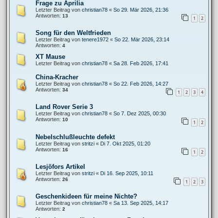
Frage zu Aprilia
Letzter Beitrag von
christian78
«
So 29. Mär 2026, 21:36
Antworten:
13
1
2
Song für den Weltfrieden
Letzter Beitrag von
tenere1972
«
So 22. Mär 2026, 23:14
Antworten:
4
XT Mause
Letzter Beitrag von
christian78
«
Sa 28. Feb 2026, 17:41
China-Kracher
Letzter Beitrag von
christian78
«
So 22. Feb 2026, 14:27
Antworten:
34
1
2
3
4
Land Rover Serie 3
Letzter Beitrag von
christian78
«
So 7. Dez 2025, 00:30
Antworten:
10
1
2
Nebelschlußleuchte defekt
Letzter Beitrag von
stritzi
«
Di 7. Okt 2025, 01:20
Antworten:
16
1
2
Lesjöfors Artikel
Letzter Beitrag von
stritzi
«
Di 16. Sep 2025, 10:11
Antworten:
26
1
2
3
Geschenkideen für meine Nichte?
Letzter Beitrag von
christian78
«
Sa 13. Sep 2025, 14:17
Antworten:
2