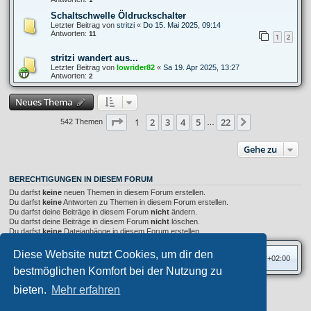
Schaltschwelle Öldruckschalter
Letzter Beitrag von
stritzi
«
Do 15. Mai 2025, 09:14
Antworten:
11
1
2
stritzi wandert aus...
Letzter Beitrag von
lowrider82
«
Sa 19. Apr 2025, 13:27
Antworten:
2
Neues Thema
Seite
1
von
22
1
2
3
4
5
22
Nächste
542 Themen
…
Gehe zu
BERECHTIGUNGEN IN DIESEM FORUM
Du darfst
keine
neuen Themen in diesem Forum erstellen.
Du darfst
keine
Antworten zu Themen in diesem Forum erstellen.
Du darfst deine Beiträge in diesem Forum
nicht
ändern.
Du darfst deine Beiträge in diesem Forum
nicht
löschen.
Du darfst
keine
Dateianhänge in diesem Forum erstellen.
Diese Website nutzt Cookies, um dir den
Foren-Übersicht
Alle Zeiten sind
UTC+02:00
bestmöglichen Komfort bei der Nutzung zu
bieten.
Mehr erfahren
Privates Forum ©
motorang
E-Mail
Aero
style developed for phpBB