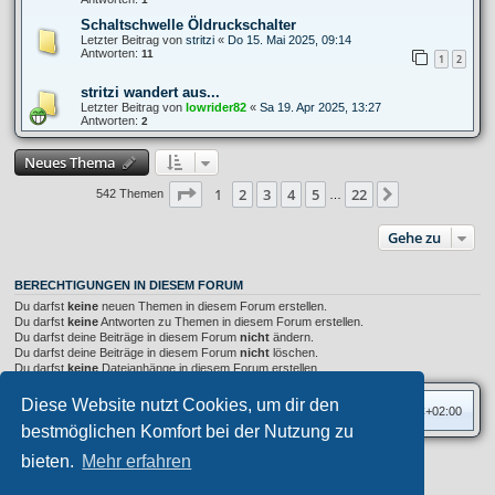
Schaltschwelle Öldruckschalter
Letzter Beitrag von
stritzi
«
Do 15. Mai 2025, 09:14
Antworten:
11
1
2
stritzi wandert aus...
Letzter Beitrag von
lowrider82
«
Sa 19. Apr 2025, 13:27
Antworten:
2
Neues Thema
Seite
1
von
22
1
2
3
4
5
22
Nächste
542 Themen
…
Gehe zu
BERECHTIGUNGEN IN DIESEM FORUM
Du darfst
keine
neuen Themen in diesem Forum erstellen.
Du darfst
keine
Antworten zu Themen in diesem Forum erstellen.
Du darfst deine Beiträge in diesem Forum
nicht
ändern.
Du darfst deine Beiträge in diesem Forum
nicht
löschen.
Du darfst
keine
Dateianhänge in diesem Forum erstellen.
Diese Website nutzt Cookies, um dir den
Foren-Übersicht
Alle Zeiten sind
UTC+02:00
bestmöglichen Komfort bei der Nutzung zu
bieten.
Mehr erfahren
Privates Forum ©
motorang
E-Mail
Aero
style developed for phpBB