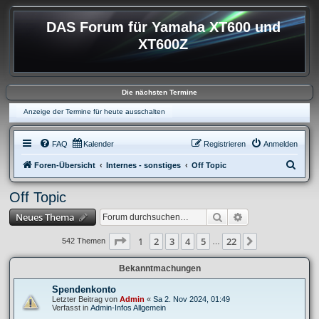
DAS Forum für Yamaha XT600 und
XT600Z
Die nächsten Termine
Anzeige der Termine für heute ausschalten
FAQ
Kalender
Registrieren
Anmelden
S
Foren-Übersicht
Internes - sonstiges
Off Topic
u
Off Topic
c
Suche
Erweiterte Suche
Neues Thema
h
e
Seite
1
von
22
1
2
3
4
5
22
Nächste
542 Themen
…
Bekanntmachungen
Spendenkonto
Letzter Beitrag von
Admin
«
Sa 2. Nov 2024, 01:49
Verfasst in
Admin-Infos Allgemein