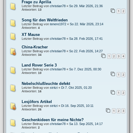
Frage zu Aprilia
Letzter Beitrag von
christian78
«
So 29. Mär 2026, 21:36
Antworten:
13
1
2
Song für den Weltfrieden
Letzter Beitrag von
tenere1972
«
So 22. Mär 2026, 23:14
Antworten:
4
XT Mause
Letzter Beitrag von
christian78
«
Sa 28. Feb 2026, 17:41
China-Kracher
Letzter Beitrag von
christian78
«
So 22. Feb 2026, 14:27
Antworten:
34
1
2
3
4
Land Rover Serie 3
Letzter Beitrag von
christian78
«
So 7. Dez 2025, 00:30
Antworten:
10
1
2
Nebelschlußleuchte defekt
Letzter Beitrag von
stritzi
«
Di 7. Okt 2025, 01:20
Antworten:
16
1
2
Lesjöfors Artikel
Letzter Beitrag von
stritzi
«
Di 16. Sep 2025, 10:11
Antworten:
26
1
2
3
Geschenkideen für meine Nichte?
Letzter Beitrag von
christian78
«
Sa 13. Sep 2025, 14:17
Antworten:
2