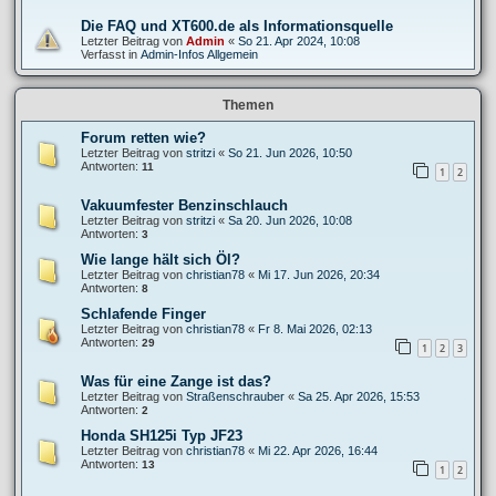
Die FAQ und XT600.de als Informationsquelle
Letzter Beitrag von
Admin
«
So 21. Apr 2024, 10:08
Verfasst in
Admin-Infos Allgemein
Themen
Forum retten wie?
Letzter Beitrag von
stritzi
«
So 21. Jun 2026, 10:50
Antworten:
11
1
2
Vakuumfester Benzinschlauch
Letzter Beitrag von
stritzi
«
Sa 20. Jun 2026, 10:08
Antworten:
3
Wie lange hält sich Öl?
Letzter Beitrag von
christian78
«
Mi 17. Jun 2026, 20:34
Antworten:
8
Schlafende Finger
Letzter Beitrag von
christian78
«
Fr 8. Mai 2026, 02:13
Antworten:
29
1
2
3
Was für eine Zange ist das?
Letzter Beitrag von
Straßenschrauber
«
Sa 25. Apr 2026, 15:53
Antworten:
2
Honda SH125i Typ JF23
Letzter Beitrag von
christian78
«
Mi 22. Apr 2026, 16:44
Antworten:
13
1
2