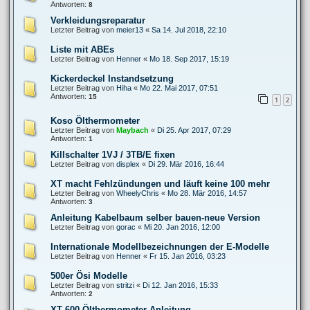
Antworten:
8
Verkleidungsreparatur
Letzter Beitrag von
meier13
«
Sa 14. Jul 2018, 22:10
Liste mit ABEs
Letzter Beitrag von
Henner
«
Mo 18. Sep 2017, 15:19
Kickerdeckel Instandsetzung
Letzter Beitrag von
Hiha
«
Mo 22. Mai 2017, 07:51
Antworten:
15
1
2
Koso Ölthermometer
Letzter Beitrag von
Maybach
«
Di 25. Apr 2017, 07:29
Antworten:
1
Killschalter 1VJ / 3TB/E fixen
Letzter Beitrag von
displex
«
Di 29. Mär 2016, 16:44
XT macht Fehlzündungen und läuft keine 100 mehr
Letzter Beitrag von
WheelyChris
«
Mo 28. Mär 2016, 14:57
Antworten:
3
Anleitung Kabelbaum selber bauen-neue Version
Letzter Beitrag von
gorac
«
Mi 20. Jan 2016, 12:00
Internationale Modellbezeichnungen der E-Modelle
Letzter Beitrag von
Henner
«
Fr 15. Jan 2016, 03:23
500er Ösi Modelle
Letzter Beitrag von
stritzi
«
Di 12. Jan 2016, 15:33
Antworten:
2
XT 600 Ölthermometer Anleitung