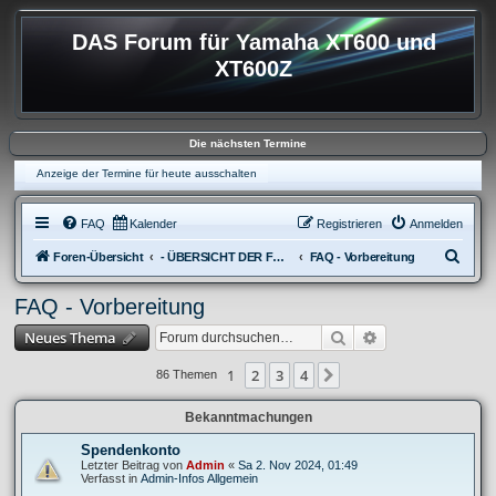
DAS Forum für Yamaha XT600 und
XT600Z
Die nächsten Termine
Anzeige der Termine für heute ausschalten
FAQ
Kalender
Registrieren
Anmelden
S
Foren-Übersicht
- ÜBERSICHT DER FOREN XT600
FAQ - Vorbereitung
u
FAQ - Vorbereitung
c
Suche
Erweiterte Suche
Neues Thema
h
e
1
2
3
4
Nächste
86 Themen
Bekanntmachungen
Spendenkonto
Letzter Beitrag von
Admin
«
Sa 2. Nov 2024, 01:49
Verfasst in
Admin-Infos Allgemein