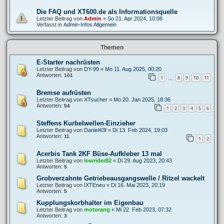
Die FAQ und XT600.de als Informationsquelle
Letzter Beitrag von
Admin
«
So 21. Apr 2024, 10:08
Verfasst in
Admin-Infos Allgemein
Themen
E-Starter nachrüsten
Letzter Beitrag von
DY-99
«
Mo 11. Aug 2025, 00:20
Antworten:
101
1
8
9
10
11
…
Bremse aufrüsten
Letzter Beitrag von
XTsucher
«
Mo 20. Jan 2025, 18:36
Antworten:
54
1
2
3
4
5
6
Steffens Kurbelwellen-Einzieher
Letzter Beitrag von
Daniel43f
«
Di 13. Feb 2024, 19:03
Antworten:
11
1
2
Acerbis Tank 2KF Büse-Aufkleber 13 mal
Letzter Beitrag von
lowrider82
«
Di 29. Aug 2023, 20:43
Antworten:
5
Grobverzahnte Getriebeausgangswelle / Ritzel wackelt
Letzter Beitrag von
IXTEneu
«
Di 16. Mai 2023, 20:19
Antworten:
5
Kupplungskorbhalter im Eigenbau
Letzter Beitrag von
motorang
«
Mi 22. Feb 2023, 07:32
Antworten:
3