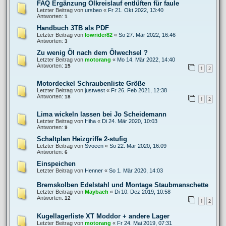
FAQ Ergänzung Ölkreislauf entlüften für faule
Letzter Beitrag von
ursbeo
«
Fr 21. Okt 2022, 13:40
Antworten:
1
Handbuch 3TB als PDF
Letzter Beitrag von
lowrider82
«
So 27. Mär 2022, 16:46
Antworten:
3
Zu wenig Öl nach dem Ölwechsel ?
Letzter Beitrag von
motorang
«
Mo 14. Mär 2022, 14:40
Antworten:
15
1
2
Motordeckel Schraubenliste Größe
Letzter Beitrag von
justwest
«
Fr 26. Feb 2021, 12:38
Antworten:
18
1
2
Lima wickeln lassen bei Jo Scheidemann
Letzter Beitrag von
Hiha
«
Di 24. Mär 2020, 10:03
Antworten:
9
Schaltplan Heizgriffe 2-stufig
Letzter Beitrag von
Svoeen
«
So 22. Mär 2020, 16:09
Antworten:
6
Einspeichen
Letzter Beitrag von
Henner
«
So 1. Mär 2020, 14:03
Bremskolben Edelstahl und Montage Staubmanschette
Letzter Beitrag von
Maybach
«
Di 10. Dez 2019, 10:58
Antworten:
12
1
2
Kugellagerliste XT Moddor + andere Lager
Letzter Beitrag von
motorang
«
Fr 24. Mai 2019, 07:31