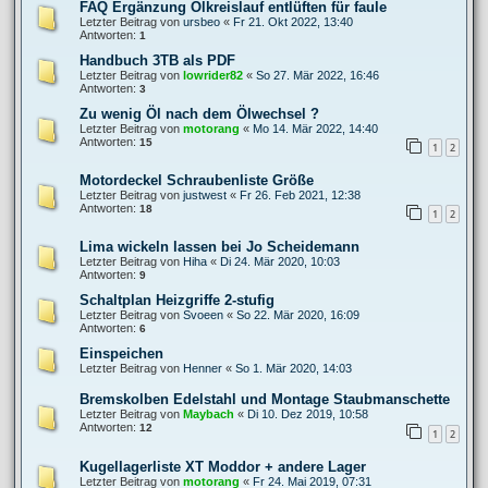
FAQ Ergänzung Ölkreislauf entlüften für faule
Letzter Beitrag von
ursbeo
«
Fr 21. Okt 2022, 13:40
Antworten:
1
Handbuch 3TB als PDF
Letzter Beitrag von
lowrider82
«
So 27. Mär 2022, 16:46
Antworten:
3
Zu wenig Öl nach dem Ölwechsel ?
Letzter Beitrag von
motorang
«
Mo 14. Mär 2022, 14:40
Antworten:
15
1
2
Motordeckel Schraubenliste Größe
Letzter Beitrag von
justwest
«
Fr 26. Feb 2021, 12:38
Antworten:
18
1
2
Lima wickeln lassen bei Jo Scheidemann
Letzter Beitrag von
Hiha
«
Di 24. Mär 2020, 10:03
Antworten:
9
Schaltplan Heizgriffe 2-stufig
Letzter Beitrag von
Svoeen
«
So 22. Mär 2020, 16:09
Antworten:
6
Einspeichen
Letzter Beitrag von
Henner
«
So 1. Mär 2020, 14:03
Bremskolben Edelstahl und Montage Staubmanschette
Letzter Beitrag von
Maybach
«
Di 10. Dez 2019, 10:58
Antworten:
12
1
2
Kugellagerliste XT Moddor + andere Lager
Letzter Beitrag von
motorang
«
Fr 24. Mai 2019, 07:31