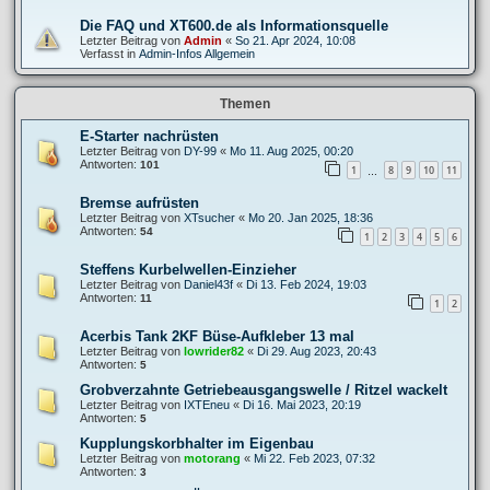
Die FAQ und XT600.de als Informationsquelle
Letzter Beitrag von
Admin
«
So 21. Apr 2024, 10:08
Verfasst in
Admin-Infos Allgemein
Themen
E-Starter nachrüsten
Letzter Beitrag von
DY-99
«
Mo 11. Aug 2025, 00:20
Antworten:
101
1
8
9
10
11
…
Bremse aufrüsten
Letzter Beitrag von
XTsucher
«
Mo 20. Jan 2025, 18:36
Antworten:
54
1
2
3
4
5
6
Steffens Kurbelwellen-Einzieher
Letzter Beitrag von
Daniel43f
«
Di 13. Feb 2024, 19:03
Antworten:
11
1
2
Acerbis Tank 2KF Büse-Aufkleber 13 mal
Letzter Beitrag von
lowrider82
«
Di 29. Aug 2023, 20:43
Antworten:
5
Grobverzahnte Getriebeausgangswelle / Ritzel wackelt
Letzter Beitrag von
IXTEneu
«
Di 16. Mai 2023, 20:19
Antworten:
5
Kupplungskorbhalter im Eigenbau
Letzter Beitrag von
motorang
«
Mi 22. Feb 2023, 07:32
Antworten:
3