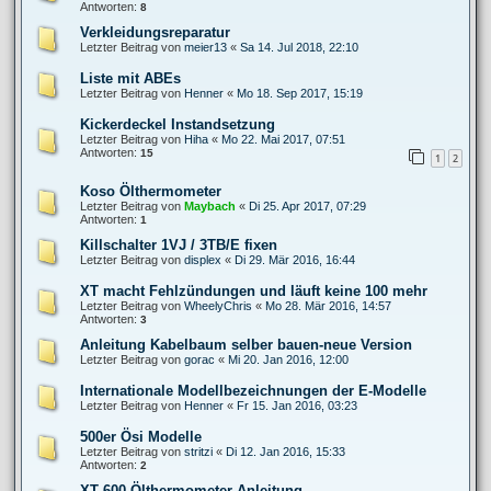
Antworten:
8
Verkleidungsreparatur
Letzter Beitrag von
meier13
«
Sa 14. Jul 2018, 22:10
Liste mit ABEs
Letzter Beitrag von
Henner
«
Mo 18. Sep 2017, 15:19
Kickerdeckel Instandsetzung
Letzter Beitrag von
Hiha
«
Mo 22. Mai 2017, 07:51
Antworten:
15
1
2
Koso Ölthermometer
Letzter Beitrag von
Maybach
«
Di 25. Apr 2017, 07:29
Antworten:
1
Killschalter 1VJ / 3TB/E fixen
Letzter Beitrag von
displex
«
Di 29. Mär 2016, 16:44
XT macht Fehlzündungen und läuft keine 100 mehr
Letzter Beitrag von
WheelyChris
«
Mo 28. Mär 2016, 14:57
Antworten:
3
Anleitung Kabelbaum selber bauen-neue Version
Letzter Beitrag von
gorac
«
Mi 20. Jan 2016, 12:00
Internationale Modellbezeichnungen der E-Modelle
Letzter Beitrag von
Henner
«
Fr 15. Jan 2016, 03:23
500er Ösi Modelle
Letzter Beitrag von
stritzi
«
Di 12. Jan 2016, 15:33
Antworten:
2
XT 600 Ölthermometer Anleitung