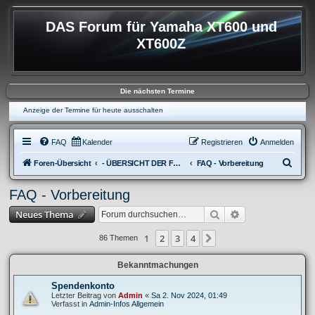
DAS Forum für Yamaha XT600 und
XT600Z
Die nächsten Termine
Anzeige der Termine für heute ausschalten
FAQ
Kalender
Registrieren
Anmelden
S
Foren-Übersicht
- ÜBERSICHT DER FOREN XT600
FAQ - Vorbereitung
u
FAQ - Vorbereitung
c
Suche
Erweiterte Suche
Neues Thema
h
e
1
2
3
4
Nächste
86 Themen
Bekanntmachungen
Spendenkonto
Letzter Beitrag von
Admin
«
Sa 2. Nov 2024, 01:49
Verfasst in
Admin-Infos Allgemein