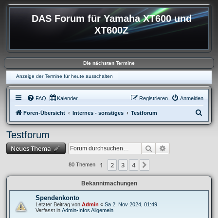
DAS Forum für Yamaha XT600 und
XT600Z
Die nächsten Termine
Anzeige der Termine für heute ausschalten
FAQ
Kalender
Registrieren
Anmelden
S
Foren-Übersicht
Internes - sonstiges
Testforum
u
Testforum
c
Suche
Erweiterte Suche
Neues Thema
h
e
1
2
3
4
Nächste
80 Themen
Bekanntmachungen
Spendenkonto
Letzter Beitrag von
Admin
«
Sa 2. Nov 2024, 01:49
Verfasst in
Admin-Infos Allgemein