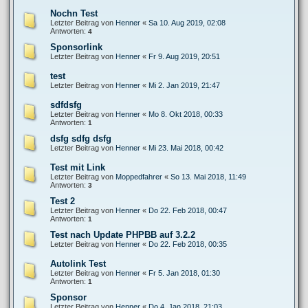
Nochn Test
Letzter Beitrag von
Henner
«
Sa 10. Aug 2019, 02:08
Antworten:
4
Sponsorlink
Letzter Beitrag von
Henner
«
Fr 9. Aug 2019, 20:51
test
Letzter Beitrag von
Henner
«
Mi 2. Jan 2019, 21:47
sdfdsfg
Letzter Beitrag von
Henner
«
Mo 8. Okt 2018, 00:33
Antworten:
1
dsfg sdfg dsfg
Letzter Beitrag von
Henner
«
Mi 23. Mai 2018, 00:42
Test mit Link
Letzter Beitrag von
Moppedfahrer
«
So 13. Mai 2018, 11:49
Antworten:
3
Test 2
Letzter Beitrag von
Henner
«
Do 22. Feb 2018, 00:47
Antworten:
1
Test nach Update PHPBB auf 3.2.2
Letzter Beitrag von
Henner
«
Do 22. Feb 2018, 00:35
Autolink Test
Letzter Beitrag von
Henner
«
Fr 5. Jan 2018, 01:30
Antworten:
1
Sponsor
Letzter Beitrag von
Henner
«
Do 4. Jan 2018, 21:03