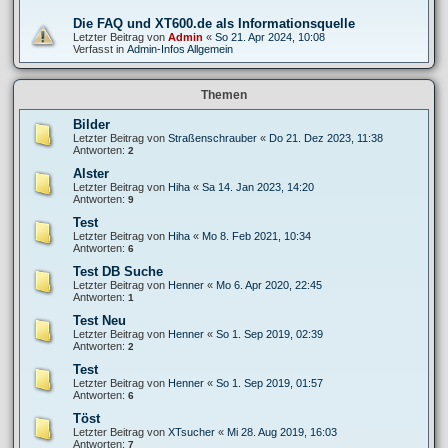
Die FAQ und XT600.de als Informationsquelle
Letzter Beitrag von
Admin
«
So 21. Apr 2024, 10:08
Verfasst in
Admin-Infos Allgemein
Themen
Bilder
Letzter Beitrag von
Straßenschrauber
«
Do 21. Dez 2023, 11:38
Antworten:
2
Alster
Letzter Beitrag von
Hiha
«
Sa 14. Jan 2023, 14:20
Antworten:
9
Test
Letzter Beitrag von
Hiha
«
Mo 8. Feb 2021, 10:34
Antworten:
6
Test DB Suche
Letzter Beitrag von
Henner
«
Mo 6. Apr 2020, 22:45
Antworten:
1
Test Neu
Letzter Beitrag von
Henner
«
So 1. Sep 2019, 02:39
Antworten:
2
Test
Letzter Beitrag von
Henner
«
So 1. Sep 2019, 01:57
Antworten:
6
Töst
Letzter Beitrag von
XTsucher
«
Mi 28. Aug 2019, 16:03
Antworten:
7