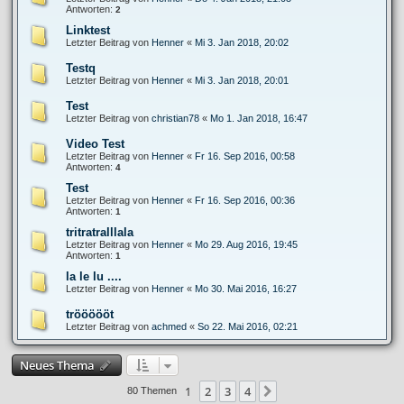
Antworten:
2
Linktest
Letzter Beitrag von
Henner
«
Mi 3. Jan 2018, 20:02
Testq
Letzter Beitrag von
Henner
«
Mi 3. Jan 2018, 20:01
Test
Letzter Beitrag von
christian78
«
Mo 1. Jan 2018, 16:47
Video Test
Letzter Beitrag von
Henner
«
Fr 16. Sep 2016, 00:58
Antworten:
4
Test
Letzter Beitrag von
Henner
«
Fr 16. Sep 2016, 00:36
Antworten:
1
tritratralllala
Letzter Beitrag von
Henner
«
Mo 29. Aug 2016, 19:45
Antworten:
1
la le lu ....
Letzter Beitrag von
Henner
«
Mo 30. Mai 2016, 16:27
tröööööt
Letzter Beitrag von
achmed
«
So 22. Mai 2016, 02:21
Neues Thema
1
2
3
4
Nächste
80 Themen