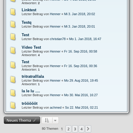
Antworten:
2
Linktest
Letzter Beitrag von
Henner
«
Mi 3. Jan 2018, 20:02
Testq
Letzter Beitrag von
Henner
«
Mi 3. Jan 2018, 20:01
Test
Letzter Beitrag von
christian78
«
Mo 1. Jan 2018, 16:47
Video Test
Letzter Beitrag von
Henner
«
Fr 16. Sep 2016, 00:58
Antworten:
4
Test
Letzter Beitrag von
Henner
«
Fr 16. Sep 2016, 00:36
Antworten:
1
tritratralllala
Letzter Beitrag von
Henner
«
Mo 29. Aug 2016, 19:45
Antworten:
1
la le lu ....
Letzter Beitrag von
Henner
«
Mo 30. Mai 2016, 16:27
tröööööt
Letzter Beitrag von
achmed
«
So 22. Mai 2016, 02:21
Neues Thema
1
2
3
4
Nächste
80 Themen