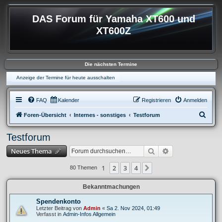
DAS Forum für Yamaha XT600 und
XT600Z
Die nächsten Termine
Anzeige der Termine für heute ausschalten
FAQ
Kalender
Registrieren
Anmelden
S
Foren-Übersicht
Internes - sonstiges
Testforum
u
Testforum
c
Suche
Erweiterte Suche
Neues Thema
h
e
1
2
3
4
Nächste
80 Themen
Bekanntmachungen
Spendenkonto
Letzter Beitrag von
Admin
«
Sa 2. Nov 2024, 01:49
Verfasst in
Admin-Infos Allgemein