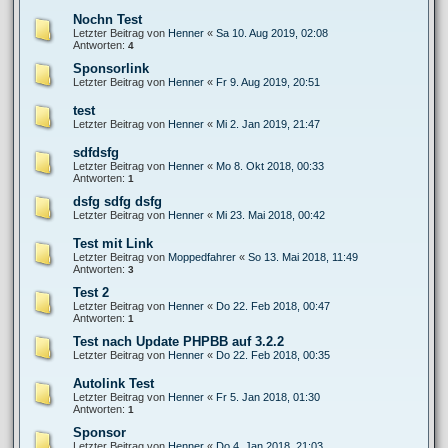
Nochn Test
Letzter Beitrag von
Henner
«
Sa 10. Aug 2019, 02:08
Antworten:
4
Sponsorlink
Letzter Beitrag von
Henner
«
Fr 9. Aug 2019, 20:51
test
Letzter Beitrag von
Henner
«
Mi 2. Jan 2019, 21:47
sdfdsfg
Letzter Beitrag von
Henner
«
Mo 8. Okt 2018, 00:33
Antworten:
1
dsfg sdfg dsfg
Letzter Beitrag von
Henner
«
Mi 23. Mai 2018, 00:42
Test mit Link
Letzter Beitrag von
Moppedfahrer
«
So 13. Mai 2018, 11:49
Antworten:
3
Test 2
Letzter Beitrag von
Henner
«
Do 22. Feb 2018, 00:47
Antworten:
1
Test nach Update PHPBB auf 3.2.2
Letzter Beitrag von
Henner
«
Do 22. Feb 2018, 00:35
Autolink Test
Letzter Beitrag von
Henner
«
Fr 5. Jan 2018, 01:30
Antworten:
1
Sponsor
Letzter Beitrag von
Henner
«
Do 4. Jan 2018, 21:03