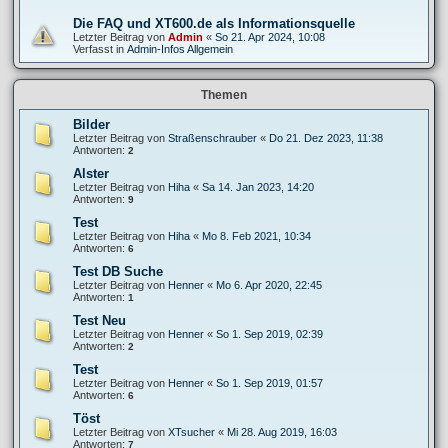
Die FAQ und XT600.de als Informationsquelle
Letzter Beitrag von
Admin
«
So 21. Apr 2024, 10:08
Verfasst in
Admin-Infos Allgemein
Themen
Bilder
Letzter Beitrag von
Straßenschrauber
«
Do 21. Dez 2023, 11:38
Antworten:
2
Alster
Letzter Beitrag von
Hiha
«
Sa 14. Jan 2023, 14:20
Antworten:
9
Test
Letzter Beitrag von
Hiha
«
Mo 8. Feb 2021, 10:34
Antworten:
6
Test DB Suche
Letzter Beitrag von
Henner
«
Mo 6. Apr 2020, 22:45
Antworten:
1
Test Neu
Letzter Beitrag von
Henner
«
So 1. Sep 2019, 02:39
Antworten:
2
Test
Letzter Beitrag von
Henner
«
So 1. Sep 2019, 01:57
Antworten:
6
Töst
Letzter Beitrag von
XTsucher
«
Mi 28. Aug 2019, 16:03
Antworten:
7